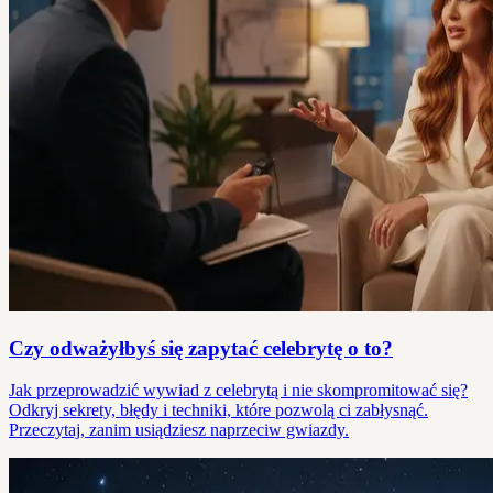
Czy odważyłbyś się zapytać celebrytę o to?
Jak przeprowadzić wywiad z celebrytą i nie skompromitować się?
Odkryj sekrety, błędy i techniki, które pozwolą ci zabłysnąć.
Przeczytaj, zanim usiądziesz naprzeciw gwiazdy.