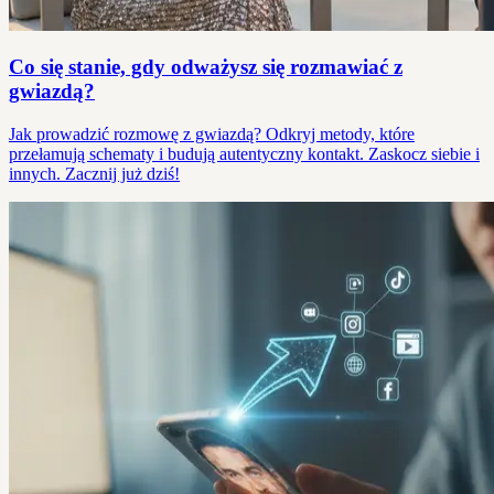
Co się stanie, gdy odważysz się rozmawiać z
gwiazdą?
Jak prowadzić rozmowę z gwiazdą? Odkryj metody, które
przełamują schematy i budują autentyczny kontakt. Zaskocz siebie i
innych. Zacznij już dziś!