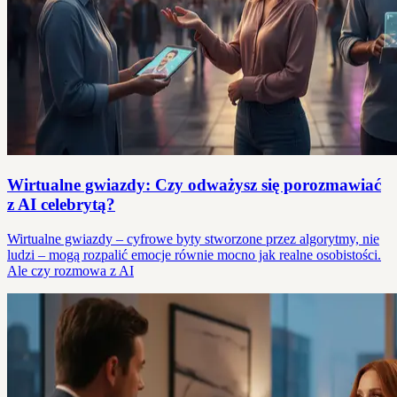
Wirtualne gwiazdy: Czy odważysz się porozmawiać
z AI celebrytą?
Wirtualne gwiazdy – cyfrowe byty stworzone przez algorytmy, nie
ludzi – mogą rozpalić emocje równie mocno jak realne osobistości.
Ale czy rozmowa z AI