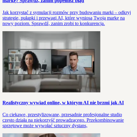
markę? Sprawdź, zanim popełnisz błąd
Jak korzystać z symulacji rozmów przy budowaniu marki – odkryj
strategie, pułapki i przewagi AI, które wyniosą Twoją markę na
nowy poziom. Sprawdź, zanim zrobi to konkurencja.
Realistyczny wywiad online, w którym AI nie brzmi jak AI
Co ciekawe, przestylizowane, przesadnie profesjonalne studio
często działa na niekorzyść prowadzącego. Przekombinowanie
sprzętowe może wywołać sztuczny dystans,