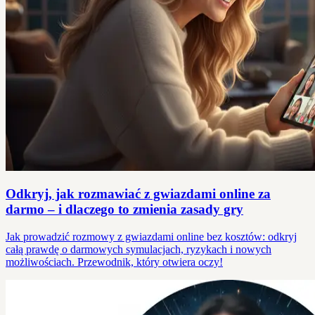
Odkryj, jak rozmawiać z gwiazdami online za
darmo – i dlaczego to zmienia zasady gry
Jak prowadzić rozmowy z gwiazdami online bez kosztów: odkryj
całą prawdę o darmowych symulacjach, ryzykach i nowych
możliwościach. Przewodnik, który otwiera oczy!