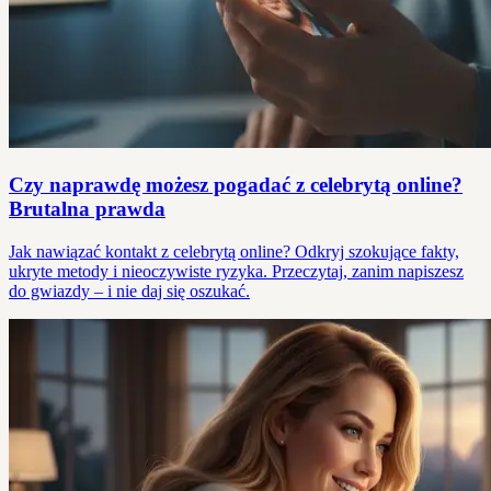
Czy naprawdę możesz pogadać z celebrytą online?
Brutalna prawda
Jak nawiązać kontakt z celebrytą online? Odkryj szokujące fakty,
ukryte metody i nieoczywiste ryzyka. Przeczytaj, zanim napiszesz
do gwiazdy – i nie daj się oszukać.