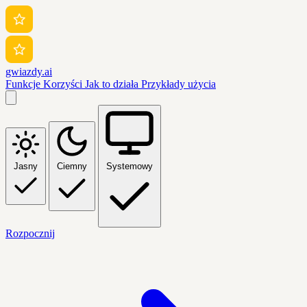
gwiazdy.ai
Funkcje
Korzyści
Jak to działa
Przykłady użycia
Jasny
Ciemny
Systemowy
Rozpocznij