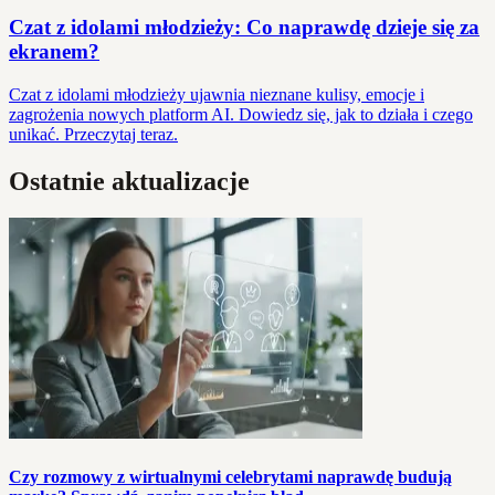
Czat z idolami młodzieży: Co naprawdę dzieje się za
ekranem?
Czat z idolami młodzieży ujawnia nieznane kulisy, emocje i
zagrożenia nowych platform AI. Dowiedz się, jak to działa i czego
unikać. Przeczytaj teraz.
Ostatnie aktualizacje
Czy rozmowy z wirtualnymi celebrytami naprawdę budują