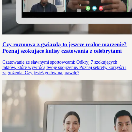
Czy rozmowa z gwiazdą to jeszcze realne marzenie?
Poznaj szokujące kulisy czatowania z celebrytami
Czatowanie ze sławnymi sportowcami: Odkryj 7 szokujących
faktów, które wywrócą twoje spojrzenie. Poznaj sekrety, korzyści i
zagrożenia. Czy jesteś gotów na prawdę?