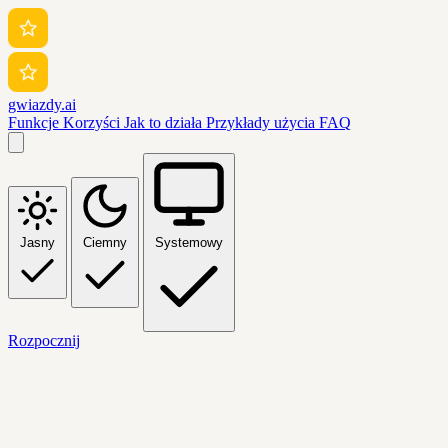
gwiazdy.ai
Funkcje
Korzyści
Jak to działa
Przykłady użycia
FAQ
Jasny
Ciemny
Systemowy
Rozpocznij