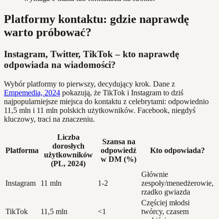
Platformy kontaktu: gdzie naprawdę
warto próbować?
Instagram, Twitter, TikTok – kto naprawdę
odpowiada na wiadomości?
Wybór platformy to pierwszy, decydujący krok. Dane z
Empemedia, 2024
pokazują, że TikTok i Instagram to dziś
najpopularniejsze miejsca do kontaktu z celebrytami: odpowiednio
11,5 mln i 11 mln polskich użytkowników. Facebook, niegdyś
kluczowy, traci na znaczeniu.
Liczba
Szansa na
dorosłych
Platforma
odpowiedź
Kto odpowiada?
użytkowników
w DM (%)
(PL, 2024)
Głównie
Instagram
11 mln
1-2
zespoły/menedżerowie,
rzadko gwiazda
Częściej młodsi
TikTok
11,5 mln
<1
twórcy, czasem