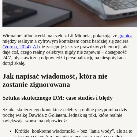
Wirtualne influencerki, na czele z Lil Miquela, pokazują, że
granica
między realnym a cyfrowym kontaktem coraz bardziej się zaciera
(
Vorma, 2024
).
AI
nie zastępuje jeszcze prawdziwych emocji, ale
daje coś, czego realny celebryta nigdy nie zapewni – dostępność
24/7, błyskawiczną odpowiedź i personalizację na niespotykaną
dotąd skalę.
Jak napisać wiadomość, która nie
zostanie zignorowana
Sztuka skutecznego DM: case studies i błędy
Sztuka skutecznego kontaktu z celebrytą online przypomina dziś
trochę walkę Dawida z Goliatem. Jednak są triki, które realnie
zwiększają szanse na odpowiedź:
Krótkie, konkretne wiadomości – bez "lania wody", ale za to
z jasnym celem (np. pytanie o inspirację, prośba o radę).