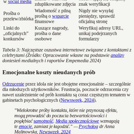
w
social media
zduplikowane zdjęcia
znak weryfikacji
Wiadomość z pilną
Nigdy nie wysyłaj
Prośba o
prośbą o
wsparcie
pieniędzy, sprawdź
przelew/zbiórka
finansowe
oficjalną stronę
Linki do
Kuszące nagrody,
Weryfikuj adresy URL,
„oficjalnych”
prośba o dane
unikaj podejrzanych
konkursów
osobowe
formularzy
Tabela 3: Najczęstsze oszustwa internetowe związane z kontaktami z
celebrytami (Źródło: Opracowanie własne na podstawie
analizy
doniesień medialnych i raportów Empemedia 2024)
Emocjonalne koszty nieudanych prób
Odrzucenie
przez idola nie jest obojętne emocjonalnie – szczególnie
dla młodszych użytkowników. Frustracja, poczucie odrzucenia czy
nawet uzależnienie od prób kontaktu są coraz częstszym tematem w
gabinetach psychologicznych (
Newsweek, 2024
).
"Wielokrotne próby kontaktu, które nie przynoszą efektu,
mogą prowadzić do poczucia bezwartościowości i
pogłębiać
samotność
.
Media społecznościowe
wzmagają
te
emocje
, zamiast je łagodzić." —
Psycholog
dr Anna
Malinowska,
Newsweek, 2024