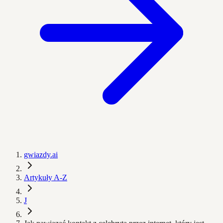
gwiazdy.ai
Artykuły A-Z
J