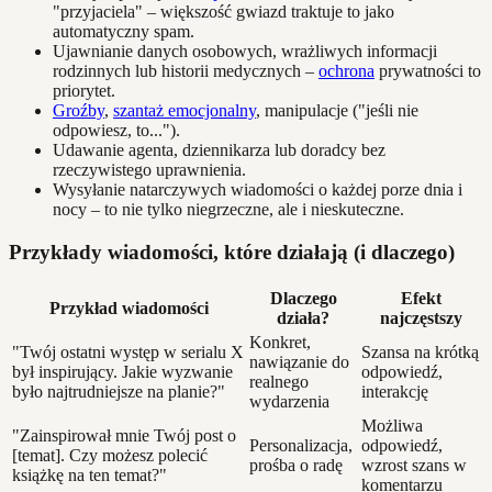
"przyjaciela" – większość gwiazd traktuje to jako
automatyczny spam.
Ujawnianie danych osobowych, wrażliwych informacji
rodzinnych lub historii medycznych –
ochrona
prywatności to
priorytet.
Groźby
,
szantaż emocjonalny
, manipulacje ("jeśli nie
odpowiesz, to...").
Udawanie agenta, dziennikarza lub doradcy bez
rzeczywistego uprawnienia.
Wysyłanie natarczywych wiadomości o każdej porze dnia i
nocy – to nie tylko niegrzeczne, ale i nieskuteczne.
Przykłady wiadomości, które działają (i dlaczego)
Dlaczego
Efekt
Przykład wiadomości
działa?
najczęstszy
Konkret,
"Twój ostatni występ w serialu X
Szansa na krótką
nawiązanie do
był inspirujący. Jakie wyzwanie
odpowiedź,
realnego
było najtrudniejsze na planie?"
interakcję
wydarzenia
Możliwa
"Zainspirował mnie Twój post o
Personalizacja,
odpowiedź,
[temat]. Czy możesz polecić
prośba o radę
wzrost szans w
książkę na ten temat?"
komentarzu