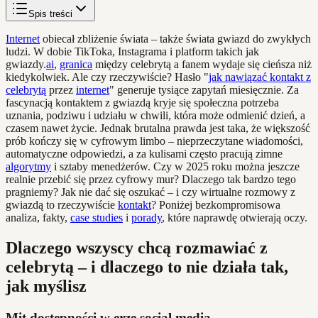
Spis treści
Internet
obiecał zbliżenie świata – także świata gwiazd do zwykłych
ludzi. W dobie TikToka, Instagrama i platform takich jak
gwiazdy.
ai
,
granica
między celebrytą a fanem wydaje się cieńsza niż
kiedykolwiek. Ale czy rzeczywiście? Hasło "
jak nawiązać kontakt z
celebrytą
przez
internet
" generuje tysiące zapytań miesięcznie. Za
fascynacją kontaktem z gwiazdą kryje się społeczna potrzeba
uznania, podziwu i udziału w chwili, która może odmienić dzień, a
czasem nawet życie. Jednak brutalna prawda jest taka, że większość
prób kończy się w cyfrowym limbo – nieprzeczytane wiadomości,
automatyczne odpowiedzi, a za kulisami często pracują zimne
algorytmy
i sztaby menedżerów. Czy w 2025 roku można jeszcze
realnie przebić się przez cyfrowy mur? Dlaczego tak bardzo tego
pragniemy? Jak nie dać się oszukać – i czy wirtualne rozmowy z
gwiazdą to rzeczywiście
kontakt
? Poniżej bezkompromisowa
analiza, fakty,
case studies
i
porady
, które naprawdę otwierają oczy.
Dlaczego wszyscy chcą rozmawiać z
celebrytą – i dlaczego to nie działa tak,
jak myślisz
Mit dostępności w erze social media