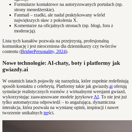
Formularze kontaktowe na autoryzowanych portalach (np.
strony menedżerskie).
Fanmail – rzadki, ale nadal praktykowany wśród
największych sław z pokolenia X.
Komentarze na oficjalnych stronach (np. blogi, fora z
moderacją).
Lista tych kanałów pozwala na przejrzystą, profesjonalną
komunikację i jest nieoceniona dla dziennikarzy czy twórców
contentu (
BridgePersonality, 2024
).
Nowe technologie: AI-chaty, boty i platformy jak
gwiazdy.ai
W ostatnich latach pojawiły się narzędzia, które zupełnie redefiniują
sposób kontaktu z celebrytą. Platformy takie jak gwiazdy.
ai
oferują
symulacje realistycznych rozmów z wirtualnymi wersjami gwiazd,
wykorzystując zaawansowane modele językowe
AI
. To nie jest już
tylko automatyczna odpowiedź – to angażująca, dynamiczna
interakcja, która pozwala na wymianę opinii, inspiracji i nawet
tworzenie unikalnych
tre
ści.