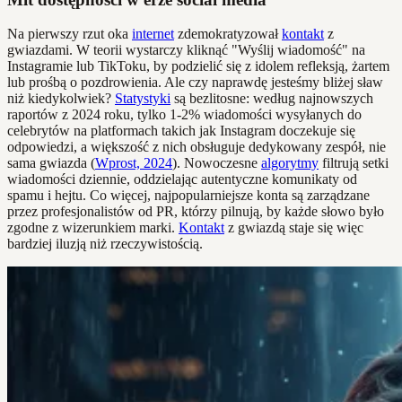
Na pierwszy rzut oka
internet
zdemokratyzował
kontakt
z
gwiazdami. W teorii wystarczy kliknąć "Wyślij wiadomość" na
Instagramie lub TikToku, by podzielić się z idolem refleksją, żartem
lub prośbą o pozdrowienia. Ale czy naprawdę jesteśmy bliżej sław
niż kiedykolwiek?
Statystyki
są bezlitosne: według najnowszych
raportów z 2024 roku, tylko 1-2% wiadomości wysyłanych do
celebrytów na platformach takich jak Instagram doczekuje się
odpowiedzi, a większość z nich obsługuje dedykowany zespół, nie
sama gwiazda (
Wprost, 2024
). Nowoczesne
algorytmy
filtrują setki
wiadomości dziennie, oddzielając autentyczne komunikaty od
spamu i hejtu. Co więcej, najpopularniejsze konta są zarządzane
przez profesjonalistów od PR, którzy pilnują, by każde słowo było
zgodne z wizerunkiem marki.
Kontakt
z gwiazdą staje się więc
bardziej iluzją niż rzeczywistością.