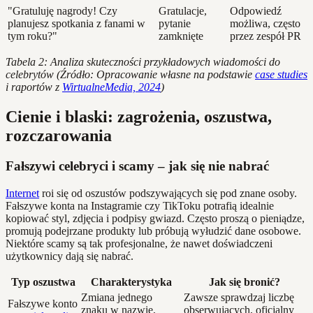
"Gratuluję nagrody! Czy
Gratulacje,
Odpowiedź
planujesz spotkania z fanami w
pytanie
możliwa, często
tym roku?"
zamknięte
przez zespół PR
Tabela 2: Analiza skuteczności przykładowych wiadomości do
celebrytów (Źródło: Opracowanie własne na podstawie
case studies
i raportów z
WirtualneMedia, 2024
)
Cienie i blaski: zagrożenia, oszustwa,
rozczarowania
Fałszywi celebryci i scamy – jak się nie nabrać
Internet
roi się od oszustów podszywających się pod znane osoby.
Fałszywe konta na Instagramie czy TikToku potrafią idealnie
kopiować styl, zdjęcia i podpisy gwiazd. Często proszą o pieniądze,
promują podejrzane produkty lub próbują wyłudzić dane osobowe.
Niektóre scamy są tak profesjonalne, że nawet doświadczeni
użytkownicy dają się nabrać.
Typ oszustwa
Charakterystyka
Jak się bronić?
Zmiana jednego
Zawsze sprawdzaj liczbę
Fałszywe konto
znaku w nazwie,
obserwujących, oficjalny