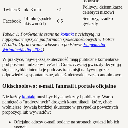
osobiście
Politycy, dziennikarze,
Twitter/X
ok. 3 mln
<1
celebryci niszowi
14 mln (spadek
Seniorzy, rzadko
Facebook
0,5
aktywności)
gwiazdy
Tabela 1: Porównanie szans na
kontakt
z celebrytą na
najpopularniejszych platformach społecznościowych w Polsce
(Źródło: Opracowanie własne na podstawie
Empemedia
,
WirtualneMedia, 2024
)
W praktyce, największą skuteczność mają publiczne komentarze
pod postami i udział w live’ach. Coraz częściej gwiazdy decydują
się na szybkie interakcje podczas transmisji na żywo, gdzie
odpowiedzi są spontaniczne, ale też nietrwałe i często anonimowe.
Oldschoolowo: e-mail, fanmail i portale oficjalne
Nie każdy
kontakt
musi być błyskawiczny i publiczny. Warto
pamiętać o "tradycyjnych" drogach komunikacji, które, choć
wolniejsze, bywają bardziej skuteczne w przypadku poważnych
propozycji lub wywiadów:
Oficjalne adresy e-mail podane na stronach gwiazd lub ich
agencji.