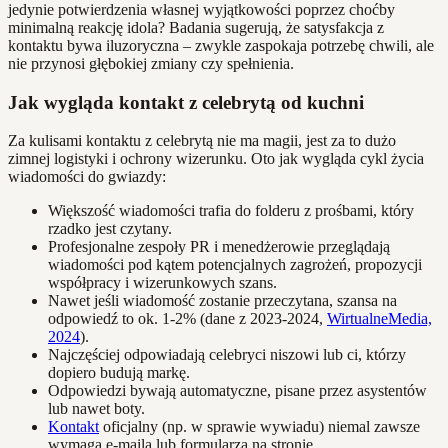
jedynie potwierdzenia własnej wyjątkowości poprzez choćby
minimalną reakcję idola? Badania sugerują, że satysfakcja z
kontaktu bywa iluzoryczna – zwykle zaspokaja potrzebę chwili, ale
nie przynosi głębokiej zmiany czy spełnienia.
Jak wygląda kontakt z celebrytą od kuchni
Za kulisami kontaktu z celebrytą nie ma magii, jest za to dużo
zimnej logistyki i ochrony wizerunku. Oto jak wygląda cykl życia
wiadomości do gwiazdy:
Większość wiadomości trafia do folderu z prośbami, który
rzadko jest czytany.
Profesjonalne zespoły PR i menedżerowie przeglądają
wiadomości pod kątem potencjalnych zagrożeń, propozycji
współpracy i wizerunkowych szans.
Nawet jeśli wiadomość zostanie przeczytana, szansa na
odpowiedź to ok. 1-2% (dane z 2023-2024,
WirtualneMedia,
2024
).
Najczęściej odpowiadają celebryci niszowi lub ci, którzy
dopiero budują markę.
Odpowiedzi bywają automatyczne, pisane przez asystentów
lub nawet boty.
Kontakt
oficjalny (np. w sprawie wywiadu) niemal zawsze
wymaga e-maila lub formularza na stronie.