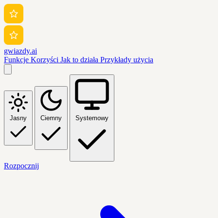
gwiazdy.ai
Funkcje
Korzyści
Jak to działa
Przykłady użycia
Jasny
Ciemny
Systemowy
Rozpocznij