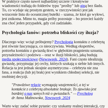
W praktyce często nawet najbardziej szczere i kreatywne
wiadomości trafiają do folderów typu "prośby" lub
gin
ą bez śladu.
To, co wydaje się prostym gestem, w rzeczywistości jest jak
wrzucenie listu do oceanicznej butelki – szansa, że ktoś go wyłowi,
jest znikoma. Mimo to, magia próby pozostaje – bo przecież każdy
zna choć jeden przypadek, gdy coś zadziałało.
Psychologia fanów: potrzeba bliskości czy iluzja?
Dlaczego więc wciąż próbujemy?
Psychologia
kontaktu z celebrytą
jest równie fascynująca, co nieoczywista. Według ekspertów,
potrzeba kontaktu z gwiazdą tkwi w głębokim pragnieniu uznania,
przynależności i podziwu – oraz w iluzji bliskości, jaką budują
media społecznościowe
(
Newsweek, 2024
). Fani często idealizują
gwiazdę, przypisując jej cechy, których szukają u siebie lub innych.
Relacja ta jest jednak skrajnie asymetryczna – celebryta nie zna
fana, a reakcja (lub jej brak) jest wynikiem chłodnej selekcji, nie
osobistej decyzji.
"Prawdziwe
relacje
wymagają wzajemności, a tej w
kontakcie z celebrytą absolutnie brakuje. To zjawisko jest
bardziej
o nas
samych niż o gwiazdach." —
Psycholog
dr Anna Malinowska,
Newsweek, 2024
Warto więc zadać sobie pytanie: czy szukamy realnej interakcji, czy