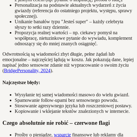
Personalizacja na podstawie aktualnych wydarzeń z życia
gwiazdy (referencja do ostatniego projektu, występu, sprawy
społecznej).
Unikanie banałów typu "Jesteś super" – każdy celebryta
słyszy to setki razy dziennie.
Propozycja realnej wartości – np. ciekawy pomysł na
współpracę, nietuzinkowe pytanie do wywiadu, komplement
odnoszący się do mniej znanych osiągnięć.
Odwrotnością są wiadomości zbyt długie, pełne żądań lub
emocjonalne – najczęściej lądują w koszu. Jak pokazują dane, lepiej
napisać jedno sensowne zdanie niż wypracowanie o swoim życiu
(
BridgePersonality, 2024
).
Najczęstsze błędy:
Wysyłanie tej samej wiadomości masowo do wielu gwiazd.
Spamowanie follow-upami bez sensownego powodu.
Stosowanie agresywnego języka lub roszczeniowej postawy.
Kopiowanie i wklejanie tekstów znalezionych w internecie.
Czego absolutnie nie robić – czerwone flagi
Prośby o pieniądze,
wsparcie
finansowe lub reklamy dla