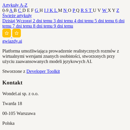
Artykuły A-Z
0-9
A
B
C
D
E
F
G
H
I
J
K
L
M
N
O
P
Q
R
S
T
U
V
W
X
Y
Z
Świeże artykuły
Dzisiaj
Wczoraj
2 dni temu
3 dni temu
4 dni temu
5 dni temu
6 dni
temu
7 dni temu
8 dni temu
9 dni temu
gwiazdy.ai
Platforma umożliwiająca prowadzenie realistycznych rozmów z
wirtualnymi wersjami znanych osobistości, stworzonych przy
użyciu zaawansowanych modeli językowych AI.
Stworzone z
Developer Toolkit
Kontakt
Wondel.ai sp. z o.o.
Twarda 18
00-105 Warszawa
Polska