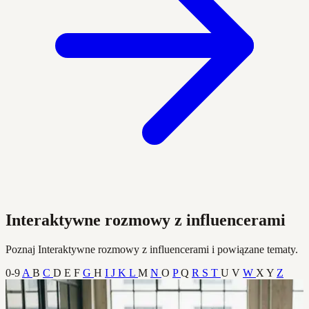
Interaktywne rozmowy z influencerami
Poznaj Interaktywne rozmowy z influencerami i powiązane tematy.
0-9
A
B
C
D
E
F
G
H
I
J
K
L
M
N
O
P
Q
R
S
T
U
V
W
X
Y
Z