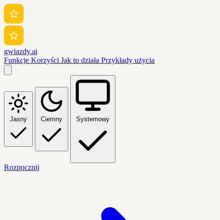
gwiazdy.ai
Funkcje
Korzyści
Jak to działa
Przykłady użycia
Jasny
Ciemny
Systemowy
Rozpocznij