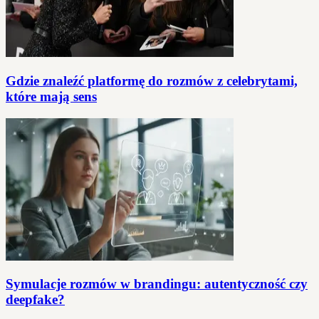
Gdzie znaleźć platformę do rozmów z celebrytami,
które mają sens
Symulacje rozmów w brandingu: autentyczność czy
deepfake?