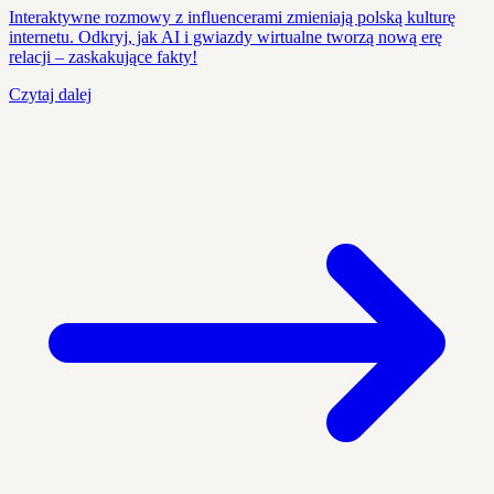
Interaktywne rozmowy z influencerami zmieniają polską kulturę
internetu. Odkryj, jak AI i gwiazdy wirtualne tworzą nową erę
relacji – zaskakujące fakty!
Czytaj dalej