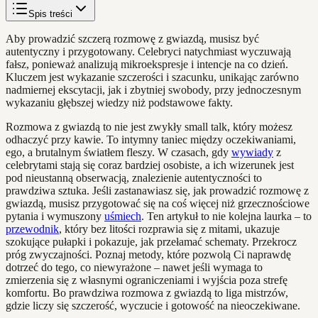
Spis treści
Aby prowadzić szczerą rozmowę z gwiazdą, musisz być
autentyczny i przygotowany. Celebryci natychmiast wyczuwają
fałsz, ponieważ analizują mikroekspresje i intencje na co dzień.
Kluczem jest wykazanie szczerości i szacunku, unikając zarówno
nadmiernej ekscytacji, jak i zbytniej swobody, przy jednoczesnym
wykazaniu głębszej wiedzy niż podstawowe fakty.
Rozmowa z gwiazdą to nie jest zwykły small talk, który możesz
odhaczyć przy kawie. To intymny taniec między oczekiwaniami,
ego, a brutalnym światłem fleszy. W czasach, gdy
wywiady
z
celebrytami stają się coraz bardziej osobiste, a ich wizerunek jest
pod nieustanną obserwacją, znalezienie autentyczności to
prawdziwa sztuka. Jeśli zastanawiasz się, jak prowadzić rozmowę z
gwiazdą, musisz przygotować się na coś więcej niż grzecznościowe
pytania i wymuszony
uśmiech
. Ten artykuł to nie kolejna laurka – to
przewodnik
, który bez litości rozprawia się z mitami, ukazuje
szokujące pułapki i pokazuje, jak przełamać schematy. Przekrocz
próg zwyczajności. Poznaj metody, które pozwolą Ci naprawdę
dotrzeć do tego, co niewyrażone – nawet jeśli wymaga to
zmierzenia się z własnymi ograniczeniami i wyjścia poza strefę
komfortu. Bo prawdziwa rozmowa z gwiazdą to liga mistrzów,
gdzie liczy się szczerość, wyczucie i gotowość na nieoczekiwane.