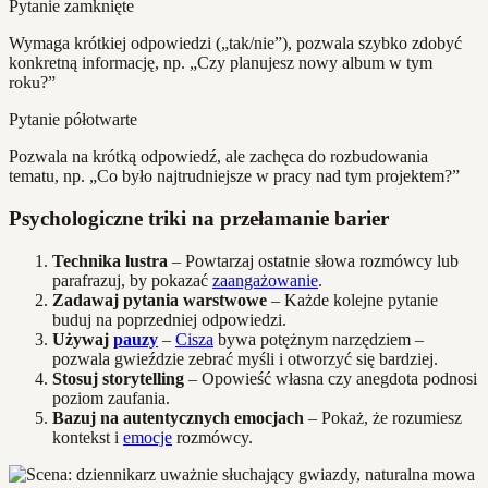
Pytanie zamknięte
Wymaga krótkiej odpowiedzi („tak/nie”), pozwala szybko zdobyć
konkretną informację, np. „Czy planujesz nowy album w tym
roku?”
Pytanie półotwarte
Pozwala na krótką odpowiedź, ale zachęca do rozbudowania
tematu, np. „Co było najtrudniejsze w pracy nad tym projektem?”
Psychologiczne triki na przełamanie barier
Technika lustra
– Powtarzaj ostatnie słowa rozmówcy lub
parafrazuj, by pokazać
zaangażowanie
.
Zadawaj pytania warstwowe
– Każde kolejne pytanie
buduj na poprzedniej odpowiedzi.
Używaj
pauzy
–
Cisza
bywa potężnym narzędziem –
pozwala gwieździe zebrać myśli i otworzyć się bardziej.
Stosuj storytelling
– Opowieść własna czy anegdota podnosi
poziom zaufania.
Bazuj na autentycznych emocjach
– Pokaż, że rozumiesz
kontekst i
emocje
rozmówcy.