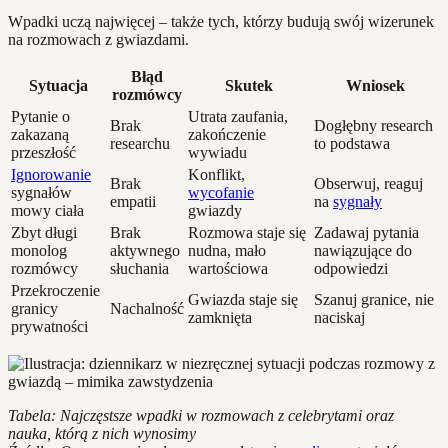
Wpadki uczą najwięcej – także tych, którzy budują swój wizerunek
na rozmowach z gwiazdami.
Błąd
Sytuacja
Skutek
Wniosek
rozmówcy
Pytanie o
Utrata zaufania,
Brak
Dogłębny research
zakazaną
zakończenie
researchu
to podstawa
przeszłość
wywiadu
Ignorowanie
Konflikt,
Brak
Obserwuj, reaguj
sygnałów
wycofanie
empatii
na
sygnały
mowy ciała
gwiazdy
Zbyt długi
Brak
Rozmowa staje się
Zadawaj pytania
monolog
aktywnego
nudna, mało
nawiązujące do
rozmówcy
słuchania
wartościowa
odpowiedzi
Przekroczenie
Gwiazda staje się
Szanuj granice, nie
granicy
Nachalność
zamknięta
naciskaj
prywatności
Tabela: Najczęstsze wpadki w rozmowach z celebrytami oraz
nauka, którą z nich wynosimy