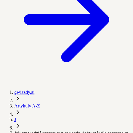
gwiazdy.ai
Artykuły A-Z
J