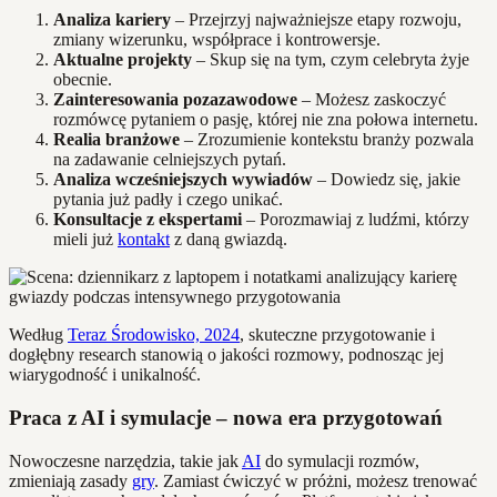
Analiza kariery
– Przejrzyj najważniejsze etapy rozwoju,
zmiany wizerunku, współprace i kontrowersje.
Aktualne projekty
– Skup się na tym, czym celebryta żyje
obecnie.
Zainteresowania pozazawodowe
– Możesz zaskoczyć
rozmówcę pytaniem o pasję, której nie zna połowa internetu.
Realia branżowe
– Zrozumienie kontekstu branży pozwala
na zadawanie celniejszych pytań.
Analiza wcześniejszych wywiadów
– Dowiedz się, jakie
pytania już padły i czego unikać.
Konsultacje z ekspertami
– Porozmawiaj z ludźmi, którzy
mieli już
kontakt
z daną gwiazdą.
Według
Teraz Środowisko, 2024
, skuteczne przygotowanie i
dogłębny research stanowią o jakości rozmowy, podnosząc jej
wiarygodność i unikalność.
Praca z AI i symulacje – nowa era przygotowań
Nowoczesne narzędzia, takie jak
AI
do symulacji rozmów,
zmieniają zasady
gry
. Zamiast ćwiczyć w próżni, możesz trenować