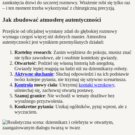
zamknięcia drzwi do szczerej rozmowy. Wrażenie robi się tylko raz
– i ten moment trzeba wykorzystać z chirurgiczną precyzją.
Jak zbudować atmosferę autentyczności
Przejście od oficjalnej wymiany zdań do głębokiej rozmowy
wymaga czegoś więcej niż dobrych manier. Atmosfera
autentyczności jest wynikiem przemyślanych działań:
Rzetelny research
: Zanim wejdziesz do pokoju, musisz znać
nie tylko zawodowe, ale i osobiste konteksty gwiazdy.
Otwartość
: Podziel się własną historią lub anegdotą.
Gwiazdy lepiej reagują na ludzi niż na dziennikarzy-roboty.
Aktywne słuchanie
: Słuchaj odpowiedzi i na ich podstawie
twórz kolejne pytania, nie trzymaj się sztywno scenariusza.
Kontrola
mowy ciała
: Utrzymuj
kontakt wzrokowy
,
uśmiechaj się, zachowuj otwartą postawę.
Szanuj granice
: Nie wchodź w tematy drażliwe bez
wyraźnego przyzwolenia.
Konkretne pytania
: Unikaj ogólników, pytaj wprost, ale z
wyczuciem.