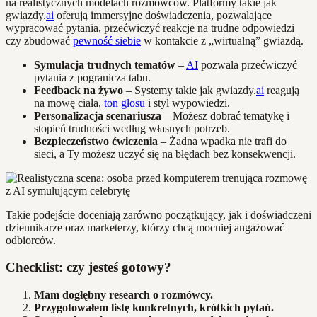
na realistycznych modelach rozmówców. Platformy takie jak
gwiazdy.
ai
oferują immersyjne doświadczenia, pozwalające
wypracować pytania, przećwiczyć reakcje na trudne odpowiedzi
czy zbudować
pewność siebie
w kontakcie z „wirtualną” gwiazdą.
Symulacja trudnych tematów
–
AI
pozwala przećwiczyć
pytania z pogranicza tabu.
Feedback na żywo
– Systemy takie jak gwiazdy.
ai
reagują
na mowę ciała,
ton głosu
i styl wypowiedzi.
Personalizacja scenariusza
– Możesz dobrać tematykę i
stopień trudności według własnych potrzeb.
Bezpieczeństwo ćwiczenia
– Żadna wpadka nie trafi do
sieci, a Ty możesz uczyć się na błędach bez konsekwencji.
Takie podejście doceniają zarówno początkujący, jak i doświadczeni
dziennikarze oraz marketerzy, którzy chcą mocniej angażować
odbiorców.
Checklist: czy jesteś gotowy?
Mam dogłębny research o rozmówcy.
Przygotowałem listę konkretnych, krótkich pytań.