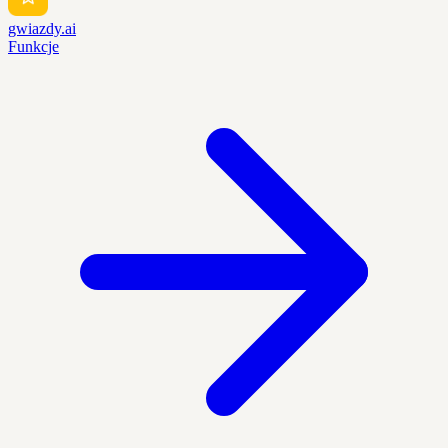
gwiazdy.ai
Funkcje