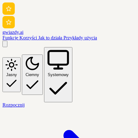
gwiazdy.ai
Funkcje
Korzyści
Jak to działa
Przykłady użycia
Jasny
Ciemny
Systemowy
Rozpocznij