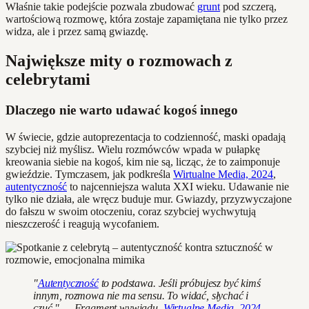
Właśnie takie podejście pozwala zbudować
grunt
pod szczerą,
wartościową rozmowę, która zostaje zapamiętana nie tylko przez
widza, ale i przez samą gwiazdę.
Największe mity o rozmowach z
celebrytami
Dlaczego nie warto udawać kogoś innego
W świecie, gdzie autoprezentacja to codzienność, maski opadają
szybciej niż myślisz. Wielu rozmówców wpada w pułapkę
kreowania siebie na kogoś, kim nie są, licząc, że to zaimponuje
gwieździe. Tymczasem, jak podkreśla
Wirtualne Media, 2024
,
autentyczność
to najcenniejsza waluta XXI wieku. Udawanie nie
tylko nie działa, ale wręcz buduje mur. Gwiazdy, przyzwyczajone
do fałszu w swoim otoczeniu, coraz szybciej wychwytują
nieszczerość i reagują wycofaniem.
"
Autentyczność
to podstawa. Jeśli próbujesz być kimś
innym, rozmowa nie ma sensu. To widać, słychać i
czuć." — Fragment wywiadu,
Wirtualne Media, 2024