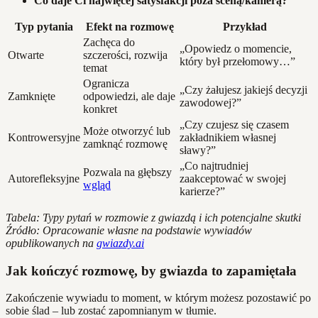
Co daje Ci najwięcej satysfakcji poza sceną/kamerą?
Typ pytania
Efekt na rozmowę
Przykład
Zachęca do
„Opowiedz o momencie,
Otwarte
szczerości, rozwija
który był przełomowy…”
temat
Ogranicza
„Czy żałujesz jakiejś decyzji
Zamknięte
odpowiedzi, ale daje
zawodowej?”
konkret
„Czy czujesz się czasem
Może otworzyć lub
Kontrowersyjne
zakładnikiem własnej
zamknąć rozmowę
sławy?”
„Co najtrudniej
Pozwala na głębszy
Autorefleksyjne
zaakceptować w swojej
wgląd
karierze?”
Tabela: Typy pytań w rozmowie z gwiazdą i ich potencjalne skutki
Źródło: Opracowanie własne na podstawie wywiadów
opublikowanych na
gwiazdy.ai
Jak kończyć rozmowę, by gwiazda to zapamiętała
Zakończenie wywiadu to moment, w którym możesz pozostawić po
sobie ślad – lub zostać zapomnianym w tłumie.