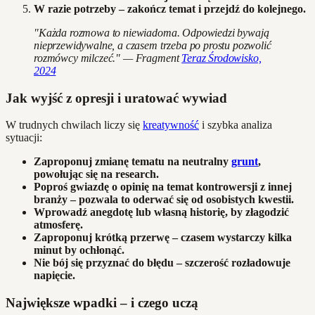
W razie potrzeby – zakończ temat i przejdź do kolejnego.
"Każda rozmowa to niewiadoma. Odpowiedzi bywają
nieprzewidywalne, a czasem trzeba po prostu pozwolić
rozmówcy milczeć." — Fragment
Teraz Środowisko,
2024
Jak wyjść z opresji i uratować wywiad
W trudnych chwilach liczy się
kreatywność
i szybka analiza
sytuacji:
Zaproponuj zmianę tematu na neutralny
grunt
,
powołując się na research.
Poproś gwiazdę o opinię na temat kontrowersji z innej
branży – pozwala to oderwać się od osobistych kwestii.
Wprowadź anegdotę lub własną historię, by złagodzić
atmosferę.
Zaproponuj krótką przerwę – czasem wystarczy kilka
minut by ochłonąć.
Nie bój się przyznać do błędu – szczerość rozładowuje
napięcie.
Największe wpadki – i czego uczą