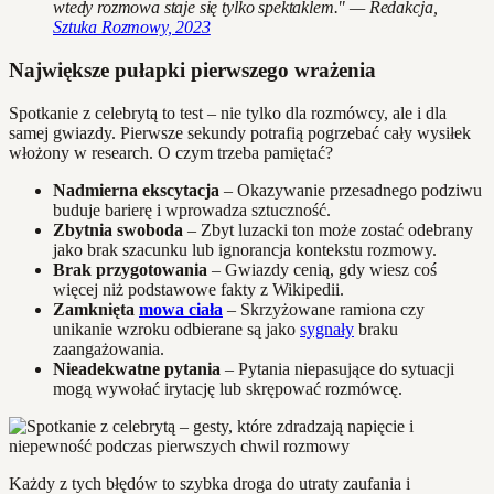
wtedy rozmowa staje się tylko spektaklem." — Redakcja,
Sztuka Rozmowy, 2023
Największe pułapki pierwszego wrażenia
Spotkanie z celebrytą to test – nie tylko dla rozmówcy, ale i dla
samej gwiazdy. Pierwsze sekundy potrafią pogrzebać cały wysiłek
włożony w research. O czym trzeba pamiętać?
Nadmierna ekscytacja
– Okazywanie przesadnego podziwu
buduje barierę i wprowadza sztuczność.
Zbytnia swoboda
– Zbyt luzacki ton może zostać odebrany
jako brak szacunku lub ignorancja kontekstu rozmowy.
Brak przygotowania
– Gwiazdy cenią, gdy wiesz coś
więcej niż podstawowe fakty z Wikipedii.
Zamknięta
mowa ciała
– Skrzyżowane ramiona czy
unikanie wzroku odbierane są jako
sygnały
braku
zaangażowania.
Nieadekwatne pytania
– Pytania niepasujące do sytuacji
mogą wywołać irytację lub skrępować rozmówcę.
Każdy z tych błędów to szybka droga do utraty zaufania i