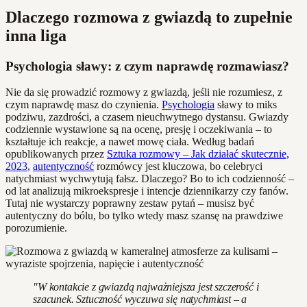
Dlaczego rozmowa z gwiazdą to zupełnie
inna liga
Psychologia sławy: z czym naprawdę rozmawiasz?
Nie da się prowadzić rozmowy z gwiazdą, jeśli nie rozumiesz, z
czym naprawdę masz do czynienia.
Psychologia
sławy to miks
podziwu, zazdrości, a czasem nieuchwytnego dystansu. Gwiazdy
codziennie wystawione są na ocenę, presję i oczekiwania – to
kształtuje ich reakcje, a nawet mowę ciała. Według badań
opublikowanych przez
Sztuka rozmowy – Jak działać skutecznie,
2023
,
autentyczność
rozmówcy jest kluczowa, bo celebryci
natychmiast wychwytują fałsz. Dlaczego? Bo to ich codzienność –
od lat analizują mikroekspresje i intencje dziennikarzy czy fanów.
Tutaj nie wystarczy poprawny zestaw pytań – musisz być
autentyczny do bólu, bo tylko wtedy masz szansę na prawdziwe
porozumienie.
"W kontakcie z gwiazdą najważniejsza jest szczerość i
szacunek. Sztuczność wyczuwa się natychmiast – a