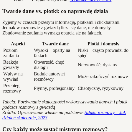
Twarde dane vs. plotki: co naprawdę działa
Żyjemy w czasach przesytu informacją, plotkami i clickbaitami.
Jednak w rozmowie z gwiazdą liczą się dane, nie domysły.
Zbudowanie zaufania wymaga oparcia się na faktach.
Aspekt
Twarde dane
Plotki i domysły
Poziom
Wysoki – oparty na
Niski – często prowadzi do
zaufania
faktach
spięć
Reakcja
Otwartość, chęć
Nerwowość, dystans
gwiazdy
dialogu
Wpływ na
Buduje autorytet
Może zakończyć rozmowę
wywiad
rozmówcy
Przebieg
Płynny, profesjonalny
Chaotyczny, ryzykowny
rozmowy
Tabela: Porównanie skuteczności wykorzystywania danych i plotek
podczas rozmowy z gwiazdą
Źródło: Opracowanie własne na podstawie
Sztuka rozmowy – Jak
działać skutecznie, 2023
Czy każdy może zostać mistrzem rozmowy?