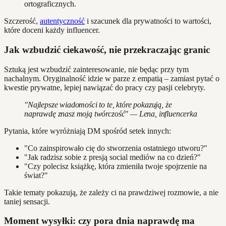
ortograficznych.
Szczerość,
autentyczność
i szacunek dla prywatności to wartości,
które doceni każdy influencer.
Jak wzbudzić ciekawość, nie przekraczając granic
Sztuką jest wzbudzić zainteresowanie, nie będąc przy tym
nachalnym. Oryginalność idzie w parze z empatią – zamiast pytać o
kwestie prywatne, lepiej nawiązać do pracy czy pasji celebryty.
"Najlepsze wiadomości to te, które pokazują, że
naprawdę znasz moją twórczość" — Lena, influencerka
Pytania, które wyróżniają DM spośród setek innych:
"Co zainspirowało cię do stworzenia ostatniego utworu?"
"Jak radzisz sobie z presją social mediów na co dzień?"
"Czy polecisz książkę, która zmieniła twoje spojrzenie na
świat?"
Takie tematy pokazują, że zależy ci na prawdziwej rozmowie, a nie
taniej sensacji.
Moment wysyłki: czy pora dnia naprawdę ma