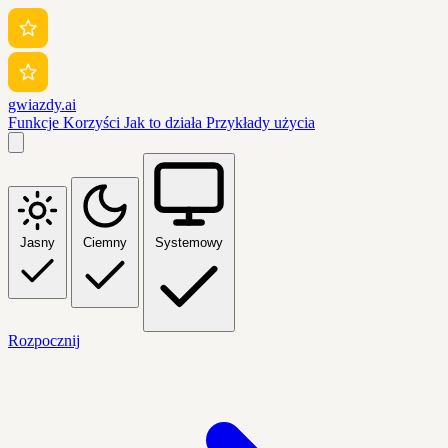
gwiazdy.ai
Funkcje
Korzyści
Jak to działa
Przykłady użycia
Jasny
Ciemny
Systemowy
Rozpocznij