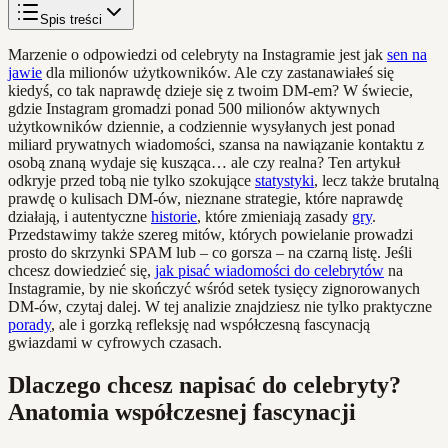
Spis treści
Marzenie o odpowiedzi od celebryty na Instagramie jest jak
sen na
jawie
dla milionów użytkowników. Ale czy zastanawiałeś się
kiedyś, co tak naprawdę dzieje się z twoim DM-em? W świecie,
gdzie Instagram gromadzi ponad 500 milionów aktywnych
użytkowników dziennie, a codziennie wysyłanych jest ponad
miliard prywatnych wiadomości, szansa na nawiązanie kontaktu z
osobą znaną wydaje się kusząca… ale czy realna? Ten artykuł
odkryje przed tobą nie tylko szokujące
statystyki
, lecz także brutalną
prawdę o kulisach DM-ów, nieznane strategie, które naprawdę
działają, i autentyczne
historie
, które zmieniają zasady
gry
.
Przedstawimy także szereg mitów, których powielanie prowadzi
prosto do skrzynki SPAM lub – co gorsza – na czarną listę. Jeśli
chcesz dowiedzieć się,
jak pisać wiadomości do celebrytów
na
Instagramie, by nie skończyć wśród setek tysięcy zignorowanych
DM-ów, czytaj dalej. W tej analizie znajdziesz nie tylko praktyczne
porady
, ale i gorzką refleksję nad współczesną fascynacją
gwiazdami w cyfrowych czasach.
Dlaczego chcesz napisać do celebryty?
Anatomia współczesnej fascynacji