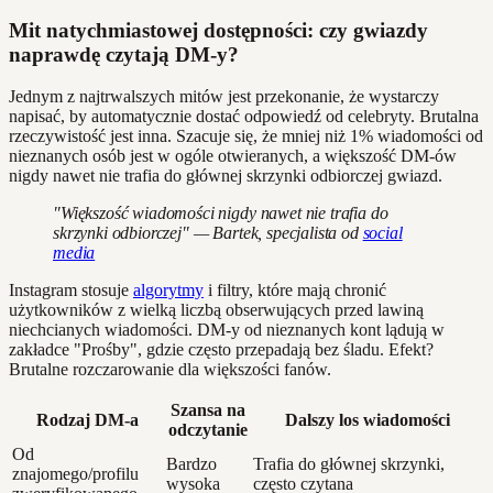
Mit natychmiastowej dostępności: czy gwiazdy
naprawdę czytają DM-y?
Jednym z najtrwalszych mitów jest przekonanie, że wystarczy
napisać, by automatycznie dostać odpowiedź od celebryty. Brutalna
rzeczywistość jest inna. Szacuje się, że mniej niż 1% wiadomości od
nieznanych osób jest w ogóle otwieranych, a większość DM-ów
nigdy nawet nie trafia do głównej skrzynki odbiorczej gwiazd.
"Większość wiadomości nigdy nawet nie trafia do
skrzynki odbiorczej" — Bartek, specjalista od
social
media
Instagram stosuje
algorytmy
i filtry, które mają chronić
użytkowników z wielką liczbą obserwujących przed lawiną
niechcianych wiadomości. DM-y od nieznanych kont lądują w
zakładce "Prośby", gdzie często przepadają bez śladu. Efekt?
Brutalne rozczarowanie dla większości fanów.
Szansa na
Rodzaj DM-a
Dalszy los wiadomości
odczytanie
Od
Bardzo
Trafia do głównej skrzynki,
znajomego/profilu
wysoka
często czytana