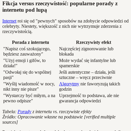
Fikcja versus rzeczywistość: popularne porady z
internetu pod lupą
Internet
roi się od "pewnych" sposobów na zdobycie odpowiedzi od
celebryty. Niestety, większość z nich nie wytrzymuje zderzenia z
rzeczywistością.
Porada z internetu
Rzeczywisty efekt
"Napisz coś szokującego,
Najczęściej zignorowanie lub
będziesz zauważony"
blokada
"Użyj emoji i gifów, to
Może wydać się infantylne lub
działa!"
spamerskie
"Odwołaj się do wspólnej
Jeśli autentyczne – działa, jeśli
pasji"
sztuczne – wręcz przeciwnie
"Wyślij wiadomość w nocy,
Algorytmy
nie faworyzują takich
nikt inny nie pisze"
godzin
"Wystarczy być miłym, a na
Uprzejmość to podstawa, ale nie
pewno odpisze"
gwarancja odpowiedzi
Tabela:
Porady
z internetu vs. rzeczywiste efekty
Źródło: Opracowanie własne na podstawie [verified multiple
sources]