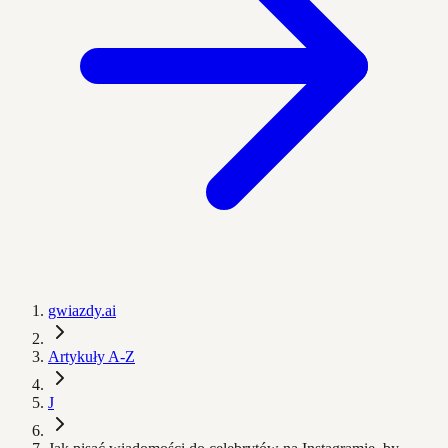
gwiazdy.ai
Artykuły A-Z
J