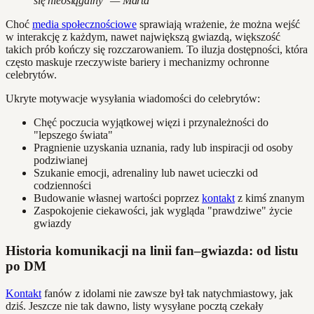
się nieosiągalny" — Marta
Choć
media społecznościowe
sprawiają wrażenie, że można wejść
w interakcję z każdym, nawet największą gwiazdą, większość
takich prób kończy się rozczarowaniem. To iluzja dostępności, która
często maskuje rzeczywiste bariery i mechanizmy ochronne
celebrytów.
Ukryte motywacje wysyłania wiadomości do celebrytów:
Chęć poczucia wyjątkowej więzi i przynależności do
"lepszego świata"
Pragnienie uzyskania uznania, rady lub inspiracji od osoby
podziwianej
Szukanie emocji, adrenaliny lub nawet ucieczki od
codzienności
Budowanie własnej wartości poprzez
kontakt
z kimś znanym
Zaspokojenie ciekawości, jak wygląda "prawdziwe" życie
gwiazdy
Historia komunikacji na linii fan–gwiazda: od listu
po DM
Kontakt
fanów z idolami nie zawsze był tak natychmiastowy, jak
dziś. Jeszcze nie tak dawno, listy wysyłane pocztą czekały