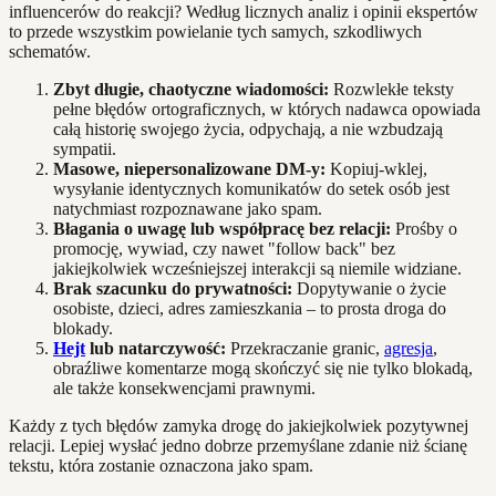
influencerów do reakcji? Według licznych analiz i opinii ekspertów
to przede wszystkim powielanie tych samych, szkodliwych
schematów.
Zbyt długie, chaotyczne wiadomości:
Rozwlekłe teksty
pełne błędów ortograficznych, w których nadawca opowiada
całą historię swojego życia, odpychają, a nie wzbudzają
sympatii.
Masowe, niepersonalizowane DM-y:
Kopiuj-wklej,
wysyłanie identycznych komunikatów do setek osób jest
natychmiast rozpoznawane jako spam.
Błagania o uwagę lub współpracę bez relacji:
Prośby o
promocję, wywiad, czy nawet "follow back" bez
jakiejkolwiek wcześniejszej interakcji są niemile widziane.
Brak szacunku do prywatności:
Dopytywanie o życie
osobiste, dzieci, adres zamieszkania – to prosta droga do
blokady.
Hejt
lub natarczywość:
Przekraczanie granic,
agresja
,
obraźliwe komentarze mogą skończyć się nie tylko blokadą,
ale także konsekwencjami prawnymi.
Każdy z tych błędów zamyka drogę do jakiejkolwiek pozytywnej
relacji. Lepiej wysłać jedno dobrze przemyślane zdanie niż ścianę
tekstu, która zostanie oznaczona jako spam.