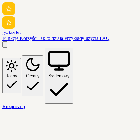
gwiazdy.ai
Funkcje
Korzyści
Jak to działa
Przykłady użycia
FAQ
Jasny
Ciemny
Systemowy
Rozpocznij