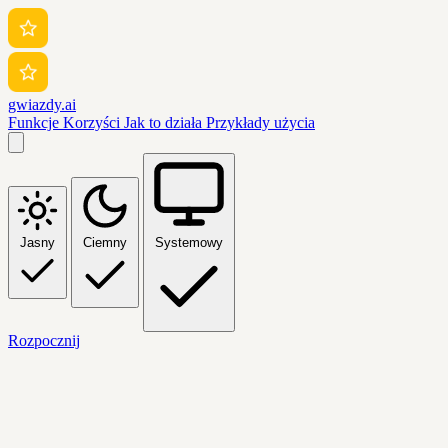
gwiazdy.ai
Funkcje
Korzyści
Jak to działa
Przykłady użycia
Jasny
Ciemny
Systemowy
Rozpocznij