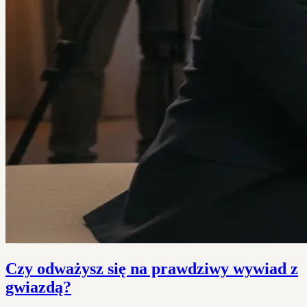
Czy odważysz się na prawdziwy wywiad z
gwiazdą?