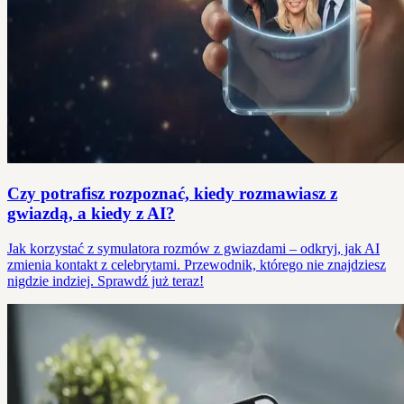
Czy potrafisz rozpoznać, kiedy rozmawiasz z
gwiazdą, a kiedy z AI?
Jak korzystać z symulatora rozmów z gwiazdami – odkryj, jak AI
zmienia kontakt z celebrytami. Przewodnik, którego nie znajdziesz
nigdzie indziej. Sprawdź już teraz!