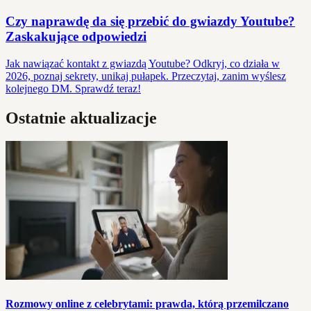
Czy naprawdę da się przebić do gwiazdy Youtube?
Zaskakujące odpowiedzi
Jak nawiązać kontakt z gwiazdą Youtube? Odkryj, co działa w
2026, poznaj sekrety, unikaj pułapek. Przeczytaj, zanim wyślesz
kolejnego DM. Sprawdź teraz!
Ostatnie aktualizacje
Rozmowy online z celebrytami: prawda, którą przemilczano