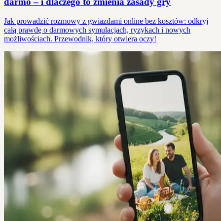
darmo – i dlaczego to zmienia zasady gry
Jak prowadzić rozmowy z gwiazdami online bez kosztów: odkryj
całą prawdę o darmowych symulacjach, ryzykach i nowych
możliwościach. Przewodnik, który otwiera oczy!