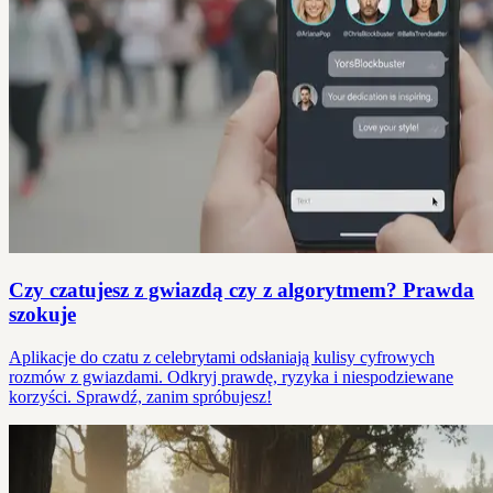
Czy czatujesz z gwiazdą czy z algorytmem? Prawda
szokuje
Aplikacje do czatu z celebrytami odsłaniają kulisy cyfrowych
rozmów z gwiazdami. Odkryj prawdę, ryzyka i niespodziewane
korzyści. Sprawdź, zanim spróbujesz!