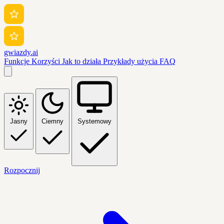
gwiazdy.ai
Funkcje
Korzyści
Jak to działa
Przykłady użycia
FAQ
Jasny
Ciemny
Systemowy
Rozpocznij