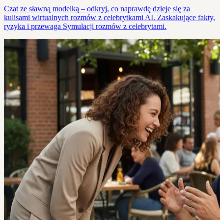
Czat ze sławną modelką – odkryj, co naprawdę dzieje się za
kulisami wirtualnych rozmów z celebrytkami AI. Zaskakujące fakty,
ryzyka i przewaga Symulacji rozmów z celebrytami.