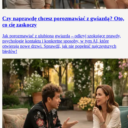
Czy naprawdę chcesz porozmawiać z gwiazdą? Oto,
co cię zaskoczy
Jak porozmawiać z ulubioną gwiazdą – odkryj szokujące prawdy,
psychologię kontaktu i konkretne sposoby, w tym AI, które
otwierają nowe drzwi. Sprawdź, jak nie popełnić najczęstszych
błędów!