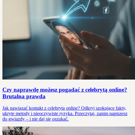
Czy naprawdę możesz pogadać z celebrytą online?
Brutalna prawda
Jak nawiązać kontakt z celebrytą online? Odkryj szokujące fakty,
ukryte metody i nieoczywiste ryzyka. Przeczytaj, zanim napiszesz
do gwiazdy – i nie daj się oszukać.