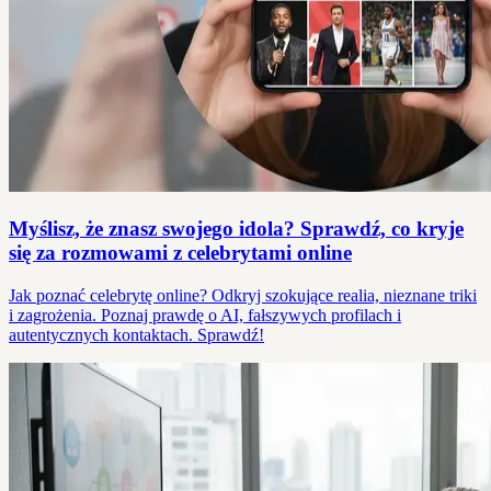
Myślisz, że znasz swojego idola? Sprawdź, co kryje
się za rozmowami z celebrytami online
Jak poznać celebrytę online? Odkryj szokujące realia, nieznane triki
i zagrożenia. Poznaj prawdę o AI, fałszywych profilach i
autentycznych kontaktach. Sprawdź!