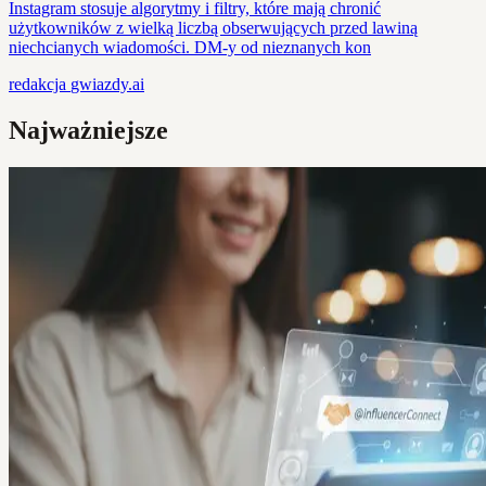
Instagram stosuje algorytmy i filtry, które mają chronić
użytkowników z wielką liczbą obserwujących przed lawiną
niechcianych wiadomości. DM-y od nieznanych kon
redakcja
gwiazdy.ai
Najważniejsze