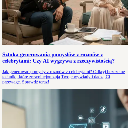
Sztuka generowania pomysłów z rozmów z
celebrytami: Czy AI wygrywa z rzeczywistością?
Jak generować pomysły z rozmów z celebrytami? Odkryj bezczelne
techniki, które zrewolucjonizują Twoje wywiady i dadzą Ci
przewagę. Sprawdź teraz!