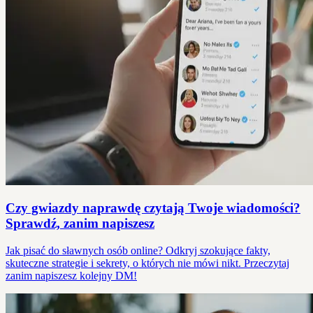
Czy gwiazdy naprawdę czytają Twoje wiadomości?
Sprawdź, zanim napiszesz
Jak pisać do sławnych osób online? Odkryj szokujące fakty,
skuteczne strategie i sekrety, o których nie mówi nikt. Przeczytaj
zanim napiszesz kolejny DM!