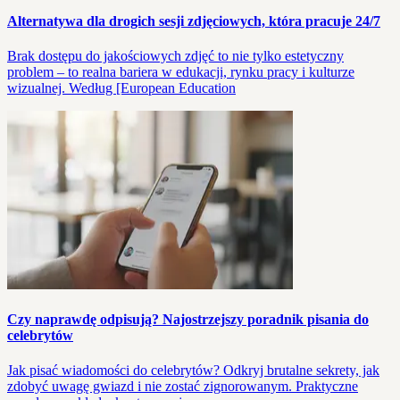
Alternatywa dla drogich sesji zdjęciowych, która pracuje 24/7
Brak dostępu do jakościowych zdjęć to nie tylko estetyczny
problem – to realna bariera w edukacji, rynku pracy i kulturze
wizualnej. Według [European Education
Czy naprawdę odpisują? Najostrzejszy poradnik pisania do
celebrytów
Jak pisać wiadomości do celebrytów? Odkryj brutalne sekrety, jak
zdobyć uwagę gwiazd i nie zostać zignorowanym. Praktyczne