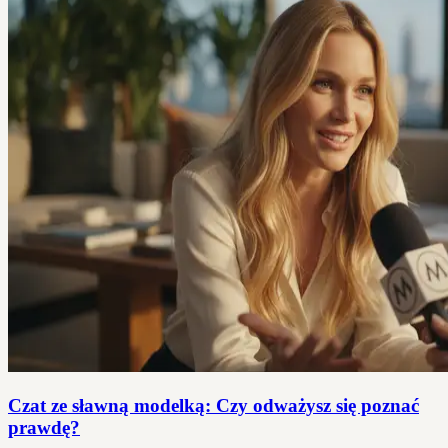
Czat ze sławną modelką: Czy odważysz się poznać
prawdę?