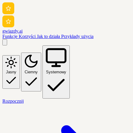
gwiazdy.ai
Funkcje
Korzyści
Jak to działa
Przykłady użycia
Jasny
Ciemny
Systemowy
Rozpocznij