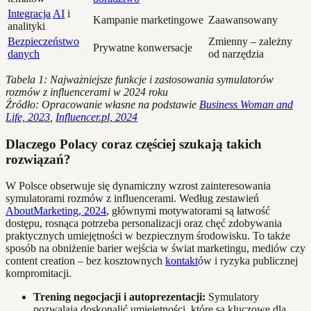
Integracja
AI
i
Kampanie marketingowe
Zaawansowany
analityki
Bezpieczeństwo
Zmienny – zależny
Prywatne konwersacje
danych
od narzędzia
Tabela 1: Najważniejsze funkcje i zastosowania symulatorów
rozmów z influencerami w 2024 roku
Źródło: Opracowanie własne na podstawie
Business Woman and
Life, 2023
,
Influencer.pl, 2024
Dlaczego Polacy coraz częściej szukają takich
rozwiązań?
W Polsce obserwuje się dynamiczny wzrost zainteresowania
symulatorami rozmów z influencerami. Według zestawień
AboutMarketing, 2024
, głównymi motywatorami są łatwość
dostępu, rosnąca potrzeba personalizacji oraz chęć zdobywania
praktycznych umiejętności w bezpiecznym środowisku. To także
sposób na obniżenie barier wejścia w świat marketingu, mediów czy
content creation – bez kosztownych
kontakt
ów i ryzyka publicznej
kompromitacji.
Trening negocjacji i autoprezentacji:
Symulatory
pozwalają doskonalić umiejętności, które są kluczowe dla