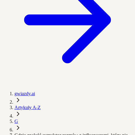
gwiazdy.ai
Artykuły A-Z
G