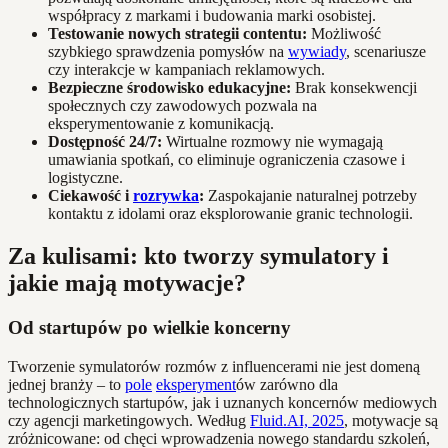
współpracy z markami i budowania marki osobistej.
Testowanie nowych strategii contentu:
Możliwość
szybkiego sprawdzenia pomysłów na
wywiady
, scenariusze
czy interakcje w kampaniach reklamowych.
Bezpieczne środowisko edukacyjne:
Brak konsekwencji
społecznych czy zawodowych pozwala na
eksperymentowanie z komunikacją.
Dostępność 24/7:
Wirtualne rozmowy nie wymagają
umawiania spotkań, co eliminuje ograniczenia czasowe i
logistyczne.
Ciekawość i
rozrywka
:
Zaspokajanie naturalnej potrzeby
kontaktu z idolami oraz eksplorowanie granic technologii.
Za kulisami: kto tworzy symulatory i
jakie mają motywacje?
Od startupów po wielkie koncerny
Tworzenie symulatorów rozmów z influencerami nie jest domeną
jednej branży – to
pole
eksperyment
ów zarówno dla
technologicznych startupów, jak i uznanych koncernów mediowych
czy agencji marketingowych. Według
Fluid.AI, 2025
, motywacje są
zróżnicowane: od chęci wprowadzenia nowego standardu szkoleń,