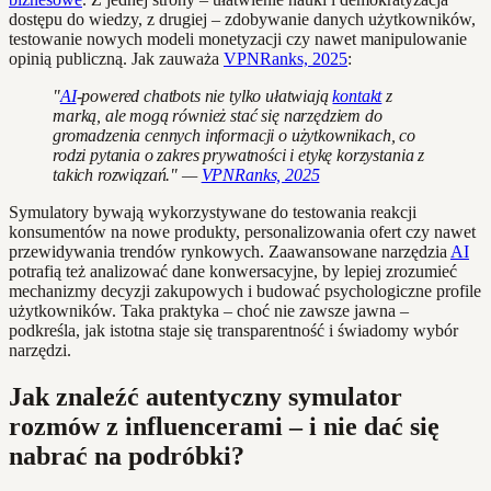
dostępu do wiedzy, z drugiej – zdobywanie danych użytkowników,
testowanie nowych modeli monetyzacji czy nawet manipulowanie
opinią publiczną. Jak zauważa
VPNRanks, 2025
:
"
AI
-powered chatbots nie tylko ułatwiają
kontakt
z
marką, ale mogą również stać się narzędziem do
gromadzenia cennych informacji o użytkownikach, co
rodzi pytania o zakres prywatności i etykę korzystania z
takich rozwiązań." —
VPNRanks, 2025
Symulatory bywają wykorzystywane do testowania reakcji
konsumentów na nowe produkty, personalizowania ofert czy nawet
przewidywania trendów rynkowych. Zaawansowane narzędzia
AI
potrafią też analizować dane konwersacyjne, by lepiej zrozumieć
mechanizmy decyzji zakupowych i budować psychologiczne profile
użytkowników. Taka praktyka – choć nie zawsze jawna –
podkreśla, jak istotna staje się transparentność i świadomy wybór
narzędzi.
Jak znaleźć autentyczny symulator
rozmów z influencerami – i nie dać się
nabrać na podróbki?