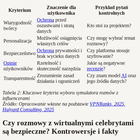
Znaczenie dla
Przykład pytań
Kryterium
użytkownika
kontrolnych
Ochrona
przed
Wiarygodność
oszustwami i stratą
Kto stoi za projektem?
twórcy
danych
Możliwość osiągnięcia
Czy mogę wybrać temat
Personalizacja
własnych celów
rozmowy?
Ochrona
prywatności i
Czy platforma stosuje
Bezpieczeństwo
brak wycieku danych
szyfrowanie?
Opinie
Rzetelność i
Jakie są negatywne
użytkowników
skuteczność narzędzia
recenzje
?
Zrozumienie zasad
Czy znam model
AI
oraz
Transparentność
działania i ograniczeń
jego źródła danych?
Tabela 2: Kluczowe kryteria wyboru symulatora rozmów z
influencerami
Źródło: Opracowanie własne na podstawie
VPNRanks, 2025
,
Halyard Consulting, 2025
Czy rozmowy z wirtualnymi celebrytami
są bezpieczne? Kontrowersje i fakty