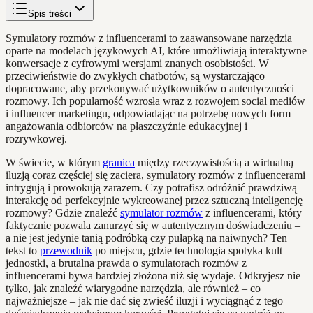
Spis treści
Symulatory rozmów z influencerami to zaawansowane narzędzia
oparte na modelach językowych AI, które umożliwiają interaktywne
konwersacje z cyfrowymi wersjami znanych osobistości. W
przeciwieństwie do zwykłych chatbotów, są wystarczająco
dopracowane, aby przekonywać użytkowników o autentyczności
rozmowy. Ich popularność wzrosła wraz z rozwojem social mediów
i influencer marketingu, odpowiadając na potrzebę nowych form
angażowania odbiorców na płaszczyźnie edukacyjnej i
rozrywkowej.
W świecie, w którym
granica
między rzeczywistością a wirtualną
iluzją coraz częściej się zaciera, symulatory rozmów z influencerami
intrygują i prowokują zarazem. Czy potrafisz odróżnić prawdziwą
interakcję od perfekcyjnie wykreowanej przez sztuczną inteligencję
rozmowy? Gdzie znaleźć
symulator rozmów
z influencerami, który
faktycznie pozwala zanurzyć się w autentycznym doświadczeniu –
a nie jest jedynie tanią podróbką czy pułapką na naiwnych? Ten
tekst to
przewodnik
po miejscu, gdzie technologia spotyka kult
jednostki, a brutalna prawda o symulatorach rozmów z
influencerami bywa bardziej złożona niż się wydaje. Odkryjesz nie
tylko, jak znaleźć wiarygodne narzędzia, ale również – co
najważniejsze – jak nie dać się zwieść iluzji i wyciągnąć z tego