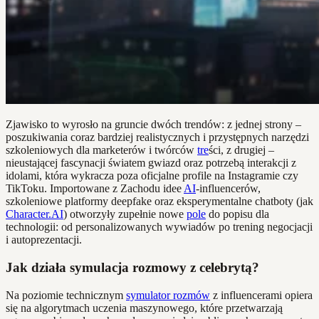
Zjawisko to wyrosło na gruncie dwóch trendów: z jednej strony –
poszukiwania coraz bardziej realistycznych i przystępnych narzędzi
szkoleniowych dla marketerów i twórców
tre
ści, z drugiej –
nieustającej fascynacji światem gwiazd oraz potrzebą interakcji z
idolami, która wykracza poza oficjalne profile na Instagramie czy
TikToku. Importowane z Zachodu idee
AI
-influencerów,
szkoleniowe platformy deepfake oraz eksperymentalne chatboty (jak
Character.AI
) otworzyły zupełnie nowe
pole
do popisu dla
technologii: od personalizowanych wywiadów po trening negocjacji
i autoprezentacji.
Jak działa symulacja rozmowy z celebrytą?
Na poziomie technicznym
symulator rozmów
z influencerami opiera
się na algorytmach uczenia maszynowego, które przetwarzają