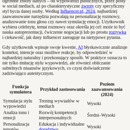
ogromne zbiory danych – od wypowiedzi publicznych, przez posty
w social mediach, aż po charakterystyczne
zwroty
czy specyficzny
styl bycia danej osoby. Według
Influencer.pl, 2024
, najbardziej
zaawansowane narzędzia pozwalają na personalizację rozmowy,
analizowanie tonu głosu czy nawet symulację emocji. Użytkownik
wybiera celebrytę, temat rozmowy oraz określa jej cel: może to być
nauka autoprezentacji, ćwiczenie negocjacji lub po prostu
rozrywka
i ciekawość, jak dany influencer zareaguje na nietypowe pytania.
Gdy użytkownik wpisuje swoje kwestie,
AI
błyskawicznie analizuje
kontekst, intencje oraz możliwe reakcje, by odpowiedzieć w
najbardziej naturalny i przekonujący sposób. W praktyce oznacza to
nie tylko imitację stylu wypowiedzi, ale również obliczanie
subtelnych niuansów językowych, co czyni doświadczenie
zadziwiająco autentycznym.
Poziom
Funkcja
Przykład zastosowania
zaawansowania
symulatora
(2024)
Symulacja stylu
Trening wywiadów w
Wysoki
wypowiedzi
mediach
Analiza tonu i
Rozwój kompetencji
Średni–Wysoki
emocji
interpersonalnych
Personalizacja
Edukacja i indywidualne
Wysoki
tematów
doradztwo