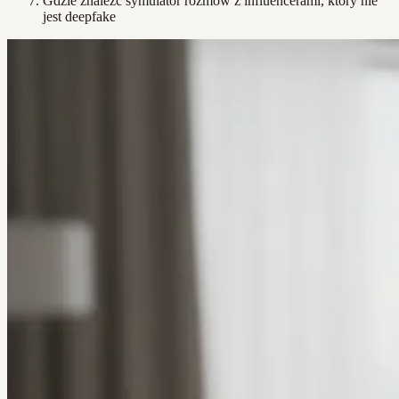
Gdzie znaleźć symulator rozmów z influencerami, który nie
jest deepfake