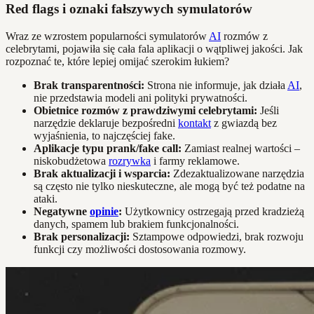
Red flags i oznaki fałszywych symulatorów
Wraz ze wzrostem popularności symulatorów
AI
rozmów z
celebrytami, pojawiła się cała fala aplikacji o wątpliwej jakości. Jak
rozpoznać te, które lepiej omijać szerokim łukiem?
Brak transparentności:
Strona nie informuje, jak działa
AI
,
nie przedstawia modeli ani polityki prywatności.
Obietnice rozmów z prawdziwymi celebrytami:
Jeśli
narzędzie deklaruje bezpośredni
kontakt
z gwiazdą bez
wyjaśnienia, to najczęściej fake.
Aplikacje typu prank/fake call:
Zamiast realnej wartości –
niskobudżetowa
rozrywka
i farmy reklamowe.
Brak aktualizacji i wsparcia:
Zdezaktualizowane narzędzia
są często nie tylko nieskuteczne, ale mogą być też podatne na
ataki.
Negatywne
opinie
:
Użytkownicy ostrzegają przed kradzieżą
danych, spamem lub brakiem funkcjonalności.
Brak personalizacji:
Sztampowe odpowiedzi, brak rozwoju
funkcji czy możliwości dostosowania rozmowy.