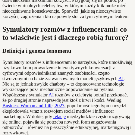
doświadczenia maksimum korzyści. Przygotuj się na podróż po
świecie wirtualnych celebrytów, w którym każdy klik może mieć
nieoczekiwane konsekwencje. Sprawdź, jakie są nieoczywiste
korzyści, zagrożenia i kto naprawdę stoi za tym cyfrowym teatrem.
Symulatory rozmów z influencerami: co
to właściwie jest i dlaczego robią furorę?
Definicja i geneza fenomenu
Symulatory rozmów z influencerami to narzędzia, które umożliwiają
użytkownikom prowadzenie interaktywnych konwersacji z
cyfrowymi odpowiednikami znanych osobistości, często
stworzonymi na bazie zaawansowanych modeli językowych
AI
.
Nie są to jednak zwykłe chatboty – to dopracowane technologie
wykraczające poza mechaniczne odpowiadanie na pytania.
Współczesny symulator
AI
rozmów z celebrytą potrafi przekonać,
że po drugiej stronie naprawdę jest ktoś z krwi i kości. Według
Business Woman and Life, 2023
, popularność tego typu narzędzi
eksplodowała wraz z rozwojem social mediów i influencer
marketingu. W dobie, gdy
relacje
międzyludzkie często rozgrywają
się online, pojawiła się potrzeba nowych form angażowania
odbiorców – również na płaszczyźnie edukacyjnej, marketingowej i
rozrywkowej.