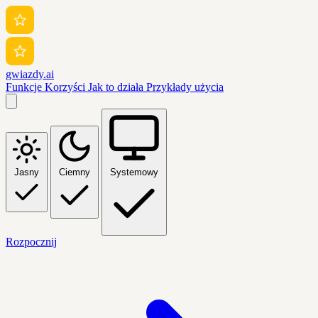
gwiazdy.ai
Funkcje
Korzyści
Jak to działa
Przykłady użycia
Jasny
Ciemny
Systemowy
Rozpocznij