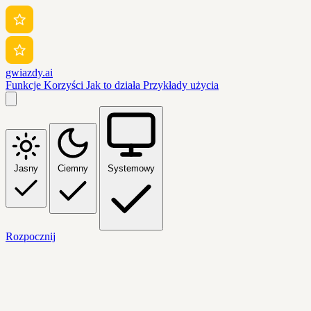
gwiazdy.ai
Funkcje
Korzyści
Jak to działa
Przykłady użycia
Jasny
Ciemny
Systemowy
Rozpocznij