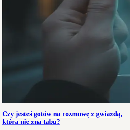
Czy jesteś gotów na rozmowę z gwiazdą,
która nie zna tabu?