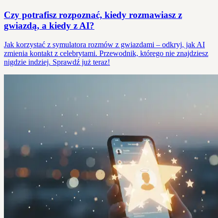
Czy potrafisz rozpoznać, kiedy rozmawiasz z
gwiazdą, a kiedy z AI?
Jak korzystać z symulatora rozmów z gwiazdami – odkryj, jak AI
zmienia kontakt z celebrytami. Przewodnik, którego nie znajdziesz
nigdzie indziej. Sprawdź już teraz!