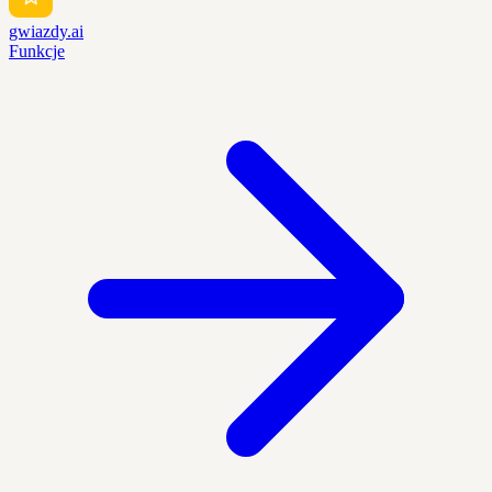
gwiazdy.ai
Funkcje