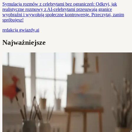
Symulacja rozmów z celebrytami bez ograniczeń: Odkryj, jak
realistyczne rozmowy z AI-celebrytami przesuwają granice
wyobraźni i wywołują społeczne kontrowersje. Przeczytaj, zanim
spróbujesz!
redakcja
gwiazdy.ai
Najważniejsze