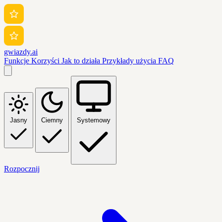
gwiazdy.ai
Funkcje
Korzyści
Jak to działa
Przykłady użycia
FAQ
Jasny
Ciemny
Systemowy
Rozpocznij