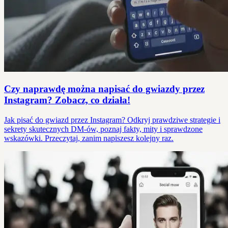
Czy naprawdę można napisać do gwiazdy przez
Instagram? Zobacz, co działa!
Jak pisać do gwiazd przez Instagram? Odkryj prawdziwe strategie i
sekrety skutecznych DM-ów, poznaj fakty, mity i sprawdzone
wskazówki. Przeczytaj, zanim napiszesz kolejny raz.