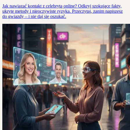
Jak nawiązać kontakt z celebrytą online? Odkryj szokujące fakty,
ukryte metody i nieoczywiste ryzyka. Przeczytaj, zanim napiszesz
do gwiazdy – i nie daj się oszukać.