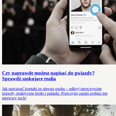
Czy naprawdę możesz napisać do gwiazdy?
Sprawdź szokujące realia
Jak nawiązać kontakt ze sławną osobą – odkryj nieoczywiste
prawdy, praktyczne kroki i pułapki. Przeczytaj zanim zrobisz ten
pierwszy ruch!