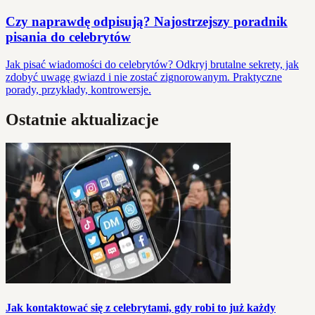
Czy naprawdę odpisują? Najostrzejszy poradnik
pisania do celebrytów
Jak pisać wiadomości do celebrytów? Odkryj brutalne sekrety, jak
zdobyć uwagę gwiazd i nie zostać zignorowanym. Praktyczne
porady, przykłady, kontrowersje.
Ostatnie aktualizacje
Jak kontaktować się z celebrytami, gdy robi to już każdy