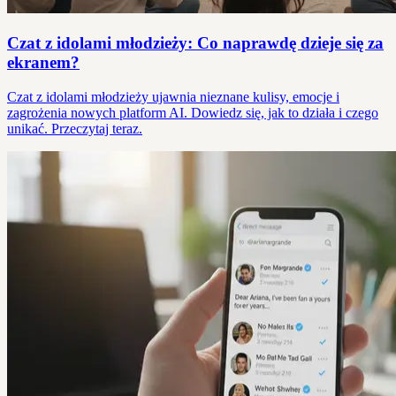
Czat z idolami młodzieży: Co naprawdę dzieje się za
ekranem?
Czat z idolami młodzieży ujawnia nieznane kulisy, emocje i
zagrożenia nowych platform AI. Dowiedz się, jak to działa i czego
unikać. Przeczytaj teraz.