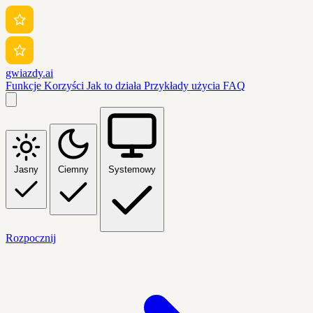
gwiazdy.ai
Funkcje
Korzyści
Jak to działa
Przykłady użycia
FAQ
Jasny
Ciemny
Systemowy
Rozpocznij