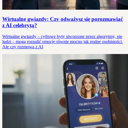
Wirtualne gwiazdy: Czy odważysz się porozmawiać
z AI celebrytą?
Wirtualne gwiazdy – cyfrowe byty stworzone przez algorytmy, nie
ludzi – mogą rozpalić emocje równie mocno jak realne osobistości.
Ale czy rozmowa z AI