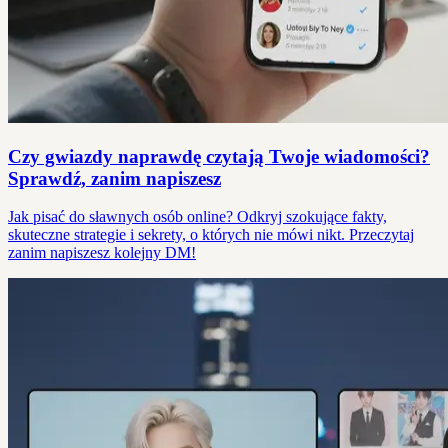
Czy gwiazdy naprawdę czytają Twoje wiadomości?
Sprawdź, zanim napiszesz
Jak pisać do sławnych osób online? Odkryj szokujące fakty,
skuteczne strategie i sekrety, o których nie mówi nikt. Przeczytaj
zanim napiszesz kolejny DM!