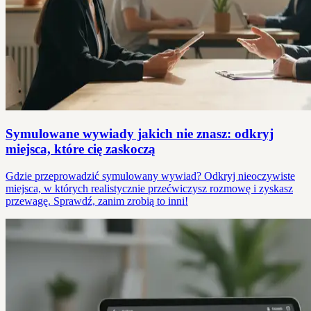
Symulowane wywiady jakich nie znasz: odkryj
miejsca, które cię zaskoczą
Gdzie przeprowadzić symulowany wywiad? Odkryj nieoczywiste
miejsca, w których realistycznie przećwiczysz rozmowę i zyskasz
przewagę. Sprawdź, zanim zrobią to inni!