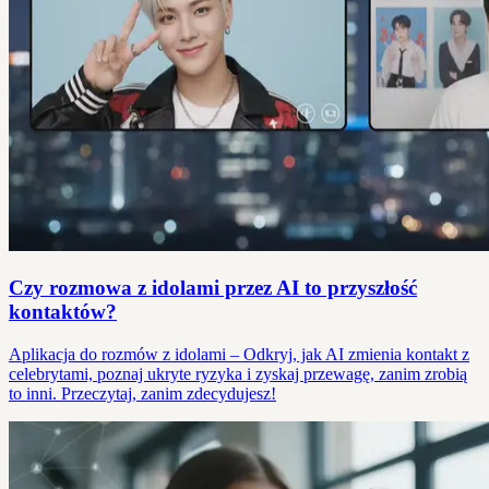
Czy rozmowa z idolami przez AI to przyszłość
kontaktów?
Aplikacja do rozmów z idolami – Odkryj, jak AI zmienia kontakt z
celebrytami, poznaj ukryte ryzyka i zyskaj przewagę, zanim zrobią
to inni. Przeczytaj, zanim zdecydujesz!