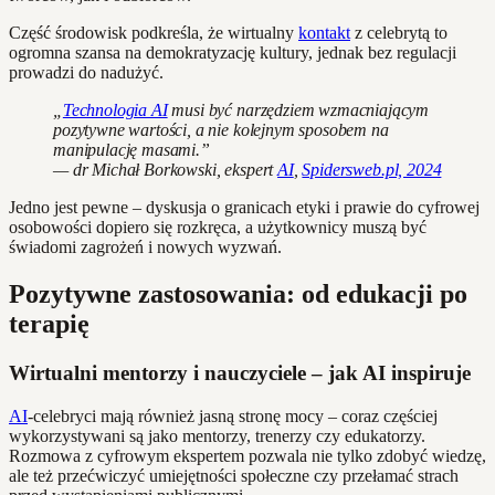
Część środowisk podkreśla, że wirtualny
kontakt
z celebrytą to
ogromna szansa na demokratyzację kultury, jednak bez regulacji
prowadzi do nadużyć.
„
Technologia AI
musi być narzędziem wzmacniającym
pozytywne wartości, a nie kolejnym sposobem na
manipulację masami.”
— dr Michał Borkowski, ekspert
AI
,
Spidersweb.pl, 2024
Jedno jest pewne – dyskusja o granicach etyki i prawie do cyfrowej
osobowości dopiero się rozkręca, a użytkownicy muszą być
świadomi zagrożeń i nowych wyzwań.
Pozytywne zastosowania: od edukacji po
terapię
Wirtualni mentorzy i nauczyciele – jak AI inspiruje
AI
-celebryci mają również jasną stronę mocy – coraz częściej
wykorzystywani są jako mentorzy, trenerzy czy edukatorzy.
Rozmowa z cyfrowym ekspertem pozwala nie tylko zdobyć wiedzę,
ale też przećwiczyć umiejętności społeczne czy przełamać strach