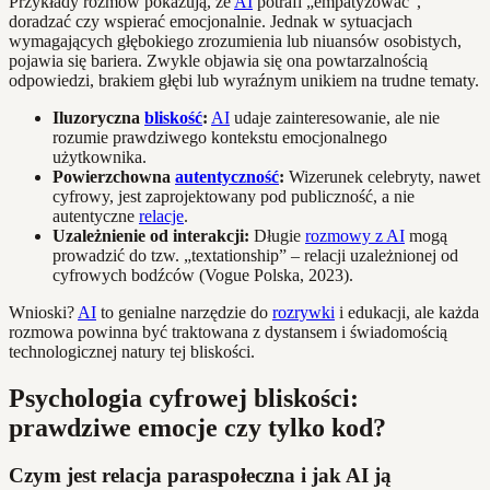
Przykłady rozmów pokazują, że
AI
potrafi „empatyzować”,
doradzać czy wspierać emocjonalnie. Jednak w sytuacjach
wymagających głębokiego zrozumienia lub niuansów osobistych,
pojawia się bariera. Zwykle objawia się ona powtarzalnością
odpowiedzi, brakiem głębi lub wyraźnym unikiem na trudne tematy.
Iluzoryczna
bliskość
:
AI
udaje zainteresowanie, ale nie
rozumie prawdziwego kontekstu emocjonalnego
użytkownika.
Powierzchowna
autentyczność
:
Wizerunek celebryty, nawet
cyfrowy, jest zaprojektowany pod publiczność, a nie
autentyczne
relacje
.
Uzależnienie od interakcji:
Długie
rozmowy z AI
mogą
prowadzić do tzw. „textationship” – relacji uzależnionej od
cyfrowych bodźców (Vogue Polska, 2023).
Wnioski?
AI
to genialne narzędzie do
rozrywki
i edukacji, ale każda
rozmowa powinna być traktowana z dystansem i świadomością
technologicznej natury tej bliskości.
Psychologia cyfrowej bliskości:
prawdziwe emocje czy tylko kod?
Czym jest relacja paraspołeczna i jak AI ją