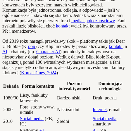
konwentach były szczytem marzeń wielbicieli gwiazd.
Komunikacja była jednostronna, odległa, a odpowiedź – jeśli w
ogóle nadeszła – stawała się skarbem. Jednak wraz z narodzinami
internetu pojawiły się pierwsze fora i
media społecznościowe
. Fani
zyskali iluzję bliskości, choć
kontakt
wciąż był kontrolowany przez
PR i menedżerów.
Od 2019 roku nastąpił prawdziwy skok – platformy takie jak Dear
U Bubble (K-
pop
) czy Blip umożliwiły personalizowany
kontakt
, a
AI
i chatboty (np.
Character.AI
) podniosły interaktywność na
niespotykany dotąd poziom. Według danych Blip, idole K-popu
organizują ponad 100 wirtualnych wydarzeń miesięcznie, a fani
stają się nie tylko odbiorcami, ale aktywnymi uczestnikami kultury
idolowej (
Korea Times, 2024
).
Poziom
Dominująca
Dekada
Forma kontaktu
interaktywności
technologia
Listy, fankluby,
1980/90
Bardzo niski
Druk, poczta
konwenty
Fora, strony www,
2000
Niski/średni
Internet
, e-mail
e-maile
Social media
(FB,
Social media
,
2010
Średni
IG)
smartfony
Platformy
AI
,
AI
, VR,