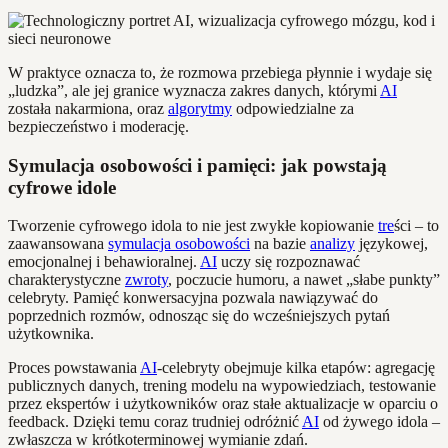
W praktyce oznacza to, że rozmowa przebiega płynnie i wydaje się
„ludzka”, ale jej granice wyznacza zakres danych, którymi
AI
została nakarmiona, oraz
algorytmy
odpowiedzialne za
bezpieczeństwo i moderację.
Symulacja osobowości i pamięci: jak powstają
cyfrowe idole
Tworzenie cyfrowego idola to nie jest zwykłe kopiowanie
tre
ści – to
zaawansowana
symulacja osobowości
na bazie
analizy
językowej,
emocjonalnej i behawioralnej.
AI
uczy się rozpoznawać
charakterystyczne
zwroty
, poczucie humoru, a nawet „słabe punkty”
celebryty. Pamięć konwersacyjna pozwala nawiązywać do
poprzednich rozmów, odnosząc się do wcześniejszych pytań
użytkownika.
Proces powstawania
AI
-celebryty obejmuje kilka etapów: agregację
publicznych danych, trening modelu na wypowiedziach, testowanie
przez ekspertów i użytkowników oraz stałe aktualizacje w oparciu o
feedback. Dzięki temu coraz trudniej odróżnić
AI
od żywego idola –
zwłaszcza w krótkoterminowej wymianie zdań.