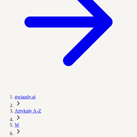
gwiazdy.ai
Artykuły A-Z
W