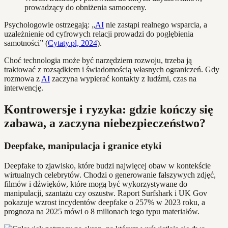
prowadzący do obniżenia samooceny.
Psychologowie ostrzegają: „
AI
nie zastąpi realnego wsparcia, a
uzależnienie od cyfrowych relacji prowadzi do pogłębienia
samotności” (
Cytaty.pl, 2024
).
Choć technologia może być narzędziem rozwoju, trzeba ją
traktować z rozsądkiem i świadomością własnych ograniczeń. Gdy
rozmowa z
AI
zaczyna wypierać kontakty z ludźmi, czas na
interwencję.
Kontrowersje i ryzyka: gdzie kończy się
zabawa, a zaczyna niebezpieczeństwo?
Deepfake, manipulacja i granice etyki
Deepfake to zjawisko, które budzi najwięcej obaw w kontekście
wirtualnych celebrytów. Chodzi o generowanie fałszywych zdjęć,
filmów i dźwięków, które mogą być wykorzystywane do
manipulacji, szantażu czy oszustw. Raport Surfshark i UK Gov
pokazuje wzrost incydentów deepfake o 257% w 2023 roku, a
prognoza na 2025 mówi o 8 milionach tego typu materiałów.