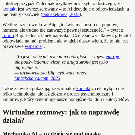
„bliskiej przyjaźni”. Jednak użytkownicy szybko dostrzegli, że
kontakt
jest wyreżyserowany – to
AI
decyduje o odpowiedziach, a
nie realny człowiek (
fancakekorea, 2023
).
Według użytkowników Blip, „to świetny sposób na poprawę
humoru, ale trudno nie zauważyć pewnej sztuczności” – cytat z
forum
Blip. Jedna z fanek napisała: „Czuję się wyjątkowo, gdy idol
odpowiada na mój problem, ale w głębi duszy wiem, że to nie jest
prawdziwe
wsparcie
”.
„To jest trochę jak relacja na odległość – czujesz
emocje
,
ale podświadomie wiesz, że druga strona jest tylko
algorytmem.”
— użytkowniczka Blip, cytowana przez
fancakekorea.com, 2023
Takie zjawiska pokazują, że wirtualny
kontakt
z celebrytą to nie
tylko technologia, ale też złożony proces psychologiczny i
kulturowy, który redefiniuje nasze podejście do idoli i autorytetów.
Wirtualne rozmowy: jak to naprawdę
działa?
Mechanika AI – co dzieje się pod maską