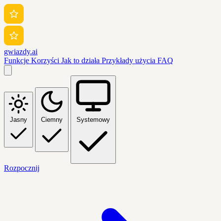
gwiazdy.ai
Funkcje
Korzyści
Jak to działa
Przykłady użycia
FAQ
Jasny
Ciemny
Systemowy
Rozpocznij