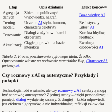
Etap
Opis działania
Efekt końcowy
Agregacja
Zbieranie publicznych
Baza wiedzy
AI
danych
wypowiedzi, nagrań
Trening
Uczenie
AI
stylu, humoru,
Realistyczny
modelu
charakteru celebryty
„głos”
AI
Dialogi z użytkownikami i
Korekta błędów,
Testowanie
ekspertami
feedback
Ciągłe poprawki na bazie
Ewolucja
Aktualizacja
interakcji
osobowości
AI
Tabela 2: Proces powstawania cyfrowego idola. Źródło:
Opracowanie własne na podstawie materiałów Blip,
Character.AI
,
gwiazdy.
ai
.
Czy rozmowy z AI są autentyczne? Przykłady i
pułapki
Technologia robi wrażenie, ale czy
rozmowy z AI
-celebrytą mogą
być naprawdę autentyczne? Z jednej strony – dzięki personalizacji i
pamięci,
dialog
wydaje się szczery. Z drugiej – każda odpowiedź
jest efektem algorytmów, a nie indywidualnej refleksji człowieka.