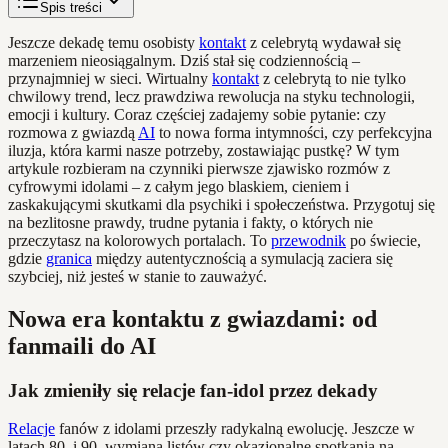
Spis treści
Jeszcze dekadę temu osobisty
kontakt
z celebrytą wydawał się
marzeniem nieosiągalnym. Dziś stał się codziennością –
przynajmniej w sieci. Wirtualny
kontakt
z celebrytą to nie tylko
chwilowy trend, lecz prawdziwa rewolucja na styku technologii,
emocji i kultury. Coraz częściej zadajemy sobie pytanie: czy
rozmowa z gwiazdą
AI
to nowa forma intymności, czy perfekcyjna
iluzja, która karmi nasze potrzeby, zostawiając pustkę? W tym
artykule rozbieram na czynniki pierwsze zjawisko rozmów z
cyfrowymi idolami – z całym jego blaskiem, cieniem i
zaskakującymi skutkami dla psychiki i społeczeństwa. Przygotuj się
na bezlitosne prawdy, trudne pytania i fakty, o których nie
przeczytasz na kolorowych portalach. To
przewodnik
po świecie,
gdzie
granica
między autentycznością a symulacją zaciera się
szybciej, niż jesteś w stanie to zauważyć.
Nowa era kontaktu z gwiazdami: od
fanmaili do AI
Jak zmieniły się relacje fan-idol przez dekady
Relacje
fanów z idolami przeszły radykalną ewolucję. Jeszcze w
latach 80. i 90. wymiana listów czy okazjonalne spotkania na