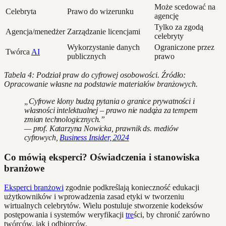
Może scedować na
Celebryta
Prawo do wizerunku
agencję
Tylko za zgodą
Agencja/menedżer
Zarządzanie licencjami
celebryty
Wykorzystanie danych
Ograniczone przez
Twórca
AI
publicznych
prawo
Tabela 4: Podział praw do cyfrowej osobowości. Źródło:
Opracowanie własne na podstawie materiałów branżowych.
„Cyfrowe klony budzą pytania o granice prywatności i
własności intelektualnej – prawo nie nadąża za tempem
zmian technologicznych.”
— prof. Katarzyna Nowicka, prawnik ds. mediów
cyfrowych,
Business Insider, 2024
Co mówią eksperci? Oświadczenia i stanowiska
branżowe
Eksperci branżowi
zgodnie podkreślają konieczność edukacji
użytkowników i wprowadzenia zasad etyki w tworzeniu
wirtualnych celebrytów. Wielu postuluje stworzenie kodeksów
postępowania i systemów weryfikacji
tre
ści, by chronić zarówno
twórców, jak i odbiorców.