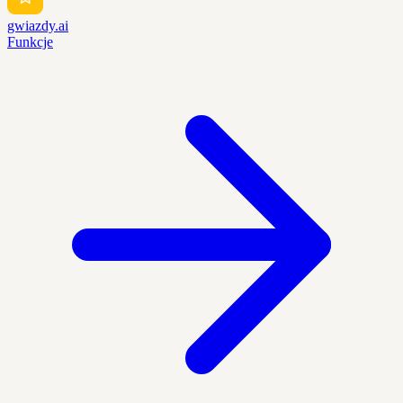
gwiazdy.ai
Funkcje