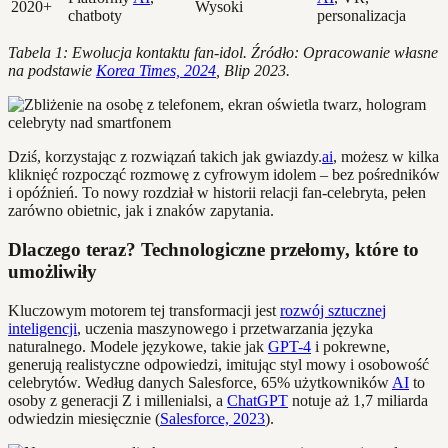
2020+
Wysoki
chatboty
personalizacja
Tabela 1: Ewolucja kontaktu fan-idol. Źródło: Opracowanie własne
na podstawie
Korea Times, 2024
, Blip 2023.
Dziś, korzystając z rozwiązań takich jak gwiazdy.
ai
, możesz w kilka
kliknięć rozpocząć rozmowę z cyfrowym idolem – bez pośredników
i opóźnień. To nowy rozdział w historii relacji fan-celebryta, pełen
zarówno obietnic, jak i znaków zapytania.
Dlaczego teraz? Technologiczne przełomy, które to
umożliwiły
Kluczowym motorem tej transformacji jest
rozwój sztucznej
inteligencji
, uczenia maszynowego i przetwarzania języka
naturalnego. Modele językowe, takie jak
GPT-4
i pokrewne,
generują realistyczne odpowiedzi, imitując styl mowy i osobowość
celebrytów. Według danych Salesforce, 65% użytkowników
AI
to
osoby z generacji Z i millenialsi, a
ChatGPT
notuje aż 1,7 miliarda
odwiedzin miesięcznie (
Salesforce, 2023
).