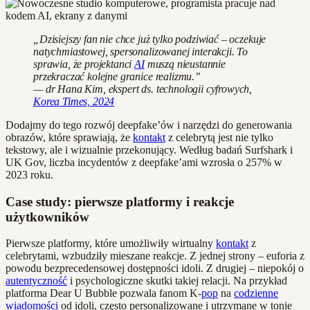
„Dzisiejszy fan nie chce już tylko podziwiać – oczekuje
natychmiastowej, spersonalizowanej interakcji. To
sprawia, że projektanci
AI
muszą nieustannie
przekraczać kolejne granice realizmu.”
— dr Hana Kim, ekspert ds. technologii cyfrowych,
Korea Times, 2024
Dodajmy do tego rozwój deepfake’ów i narzędzi do generowania
obrazów, które sprawiają, że
kontakt
z celebrytą jest nie tylko
tekstowy, ale i wizualnie przekonujący. Według badań Surfshark i
UK Gov, liczba incydentów z deepfake’ami wzrosła o 257% w
2023 roku.
Case study: pierwsze platformy i reakcje
użytkowników
Pierwsze platformy, które umożliwiły wirtualny
kontakt
z
celebrytami, wzbudziły mieszane reakcje. Z jednej strony – euforia z
powodu bezprecedensowej dostępności idoli. Z drugiej – niepokój o
autentyczność
i psychologiczne skutki takiej relacji. Na przykład
platforma Dear U Bubble pozwala fanom K-
pop
na
codzienne
wiadomości
od idoli, często personalizowane i utrzymane w tonie