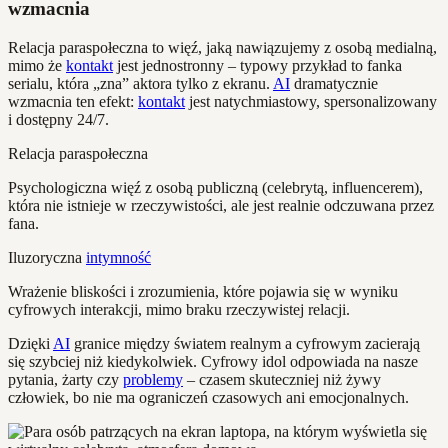
wzmacnia
Relacja paraspołeczna to więź, jaką nawiązujemy z osobą medialną,
mimo że
kontakt
jest jednostronny – typowy przykład to fanka
serialu, która „zna” aktora tylko z ekranu.
AI
dramatycznie
wzmacnia ten efekt:
kontakt
jest natychmiastowy, spersonalizowany
i dostępny 24/7.
Relacja paraspołeczna
Psychologiczna więź z osobą publiczną (celebrytą, influencerem),
która nie istnieje w rzeczywistości, ale jest realnie odczuwana przez
fana.
Iluzoryczna
intymność
Wrażenie bliskości i zrozumienia, które pojawia się w wyniku
cyfrowych interakcji, mimo braku rzeczywistej relacji.
Dzięki
AI
granice między światem realnym a cyfrowym zacierają
się szybciej niż kiedykolwiek. Cyfrowy idol odpowiada na nasze
pytania, żarty czy
problemy
– czasem skuteczniej niż żywy
człowiek, bo nie ma ograniczeń czasowych ani emocjonalnych.