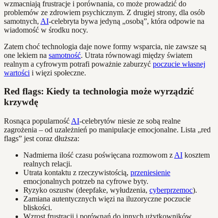
wzmacniają frustracje i porównania, co może prowadzić do
problemów ze zdrowiem psychicznym. Z drugiej strony, dla osób
samotnych,
AI
-celebryta bywa jedyną „osobą”, która odpowie na
wiadomość w środku nocy.
Zatem choć technologia daje nowe formy wsparcia, nie zawsze są
one lekiem na
samotność
. Utrata równowagi między światem
realnym a cyfrowym potrafi poważnie zaburzyć
poczucie własnej
wartości
i więzi społeczne.
Red flags: Kiedy ta technologia może wyrządzić
krzywdę
Rosnąca popularność
AI
-celebrytów niesie ze sobą realne
zagrożenia – od uzależnień po manipulacje emocjonalne. Lista „red
flags” jest coraz dłuższa:
Nadmierna ilość czasu poświęcana rozmowom z
AI
kosztem
realnych relacji.
Utrata kontaktu z rzeczywistością,
przeniesienie
emocjonalnych potrzeb na cyfrowe byty.
Ryzyko oszustw (deepfake, wyłudzenia,
cyberprzemoc
).
Zamiana autentycznych więzi na iluzoryczne poczucie
bliskości.
Wzrost frustracji i porównań do innych użytkowników,