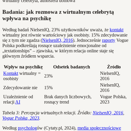
Badania: jak rozmowa z wirtualnym celebrytą
wpływa na psychikę
Według badań NielsenIQ, 23% użytkowników uważa, że
kontakt
wirtualny jest równie wartościowy jak osobisty. 15% zdecydowanie
się z tym nie zgadza (
NielsenIQ, 2016
). Jednocześnie
raporty
Vogue
Polska podkreślają rosnące uzależnienie emocjonalne od
„textationships” – zjawiska, w którym relacja online staje się
głównym źródłem wsparcia.
Wpływ na psychikę
Odsetek badanych
Źródło
Kontakt
wirtualny =
NielsenIQ,
23%
osobisty
2016
NielsenIQ,
Zdecydowanie nie
15%
2016
Uzależnienie od
Brak danych liczbowych,
Vogue Polska,
relacji
AI
rosnący trend
2023
Tabela 3: Percepcja wirtualnych relacji. Źródło:
NielsenIQ, 2016
,
Vogue Polska, 2023
.
Według
psycholog
ów (Cytaty.pl, 2024),
media społecznościowe