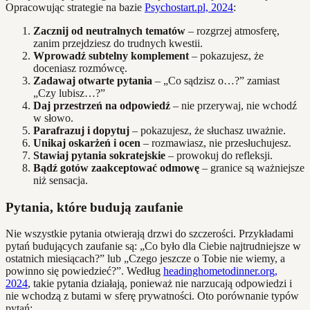
Opracowując strategie na bazie
Psychostart.pl, 2024
:
Zacznij od neutralnych tematów
– rozgrzej atmosferę,
zanim przejdziesz do trudnych kwestii.
Wprowadź subtelny komplement
– pokazujesz, że
doceniasz rozmówcę.
Zadawaj otwarte pytania
– „Co sądzisz o…?” zamiast
„Czy lubisz…?”
Daj przestrzeń na odpowiedź
– nie przerywaj, nie wchodź
w słowo.
Parafrazuj i dopytuj
– pokazujesz, że słuchasz uważnie.
Unikaj oskarżeń i ocen
– rozmawiasz, nie przesłuchujesz.
Stawiaj pytania sokratejskie
– prowokuj do refleksji.
Bądź gotów zaakceptować odmowę
– granice są ważniejsze
niż sensacja.
Pytania, które budują zaufanie
Nie wszystkie pytania otwierają drzwi do szczerości. Przykładami
pytań budujących zaufanie są: „Co było dla Ciebie najtrudniejsze w
ostatnich miesiącach?” lub „Czego jeszcze o Tobie nie wiemy, a
powinno się powiedzieć?”. Według
headinghometodinner.org,
2024
, takie pytania działają, ponieważ nie narzucają odpowiedzi i
nie wchodzą z butami w sferę prywatności. Oto porównanie typów
pytań: