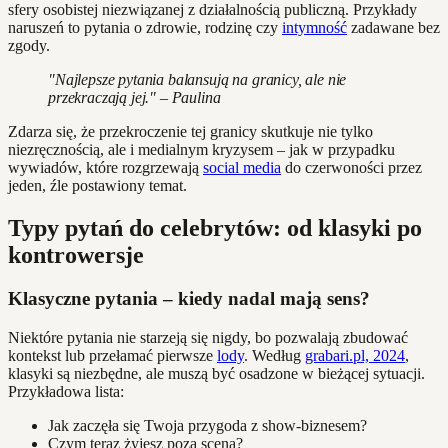
sfery osobistej niezwiązanej z działalnością publiczną. Przykłady
naruszeń to pytania o zdrowie, rodzinę czy
intymność
zadawane bez
zgody.
"Najlepsze pytania balansują na granicy, ale nie
przekraczają jej." – Paulina
Zdarza się, że przekroczenie tej granicy skutkuje nie tylko
niezręcznością, ale i medialnym kryzysem – jak w przypadku
wywiadów, które rozgrzewają
social media
do czerwoności przez
jeden, źle postawiony temat.
Typy pytań do celebrytów: od klasyki po
kontrowersje
Klasyczne pytania – kiedy nadal mają sens?
Niektóre pytania nie starzeją się nigdy, bo pozwalają zbudować
kontekst lub przełamać pierwsze
lody
. Według
grabari.pl, 2024
,
klasyki są niezbędne, ale muszą być osadzone w bieżącej sytuacji.
Przykładowa lista:
Jak zaczęła się Twoja przygoda z show-biznesem?
Czym teraz żyjesz poza sceną?