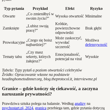
Typ pytania
Przykład
Efekt
Ryzyko
„Co zmieniłbyś w
Otwarte
Wysoka otwartość
Minimalne
swoim życiu?”
Krótkie,
„Lubisz swoją
Zamknięte
powierzchowne
Brak głębi
pracę?”
odpowiedzi
Może zaskoczyć,
„Czego się boisz
Możliwa
Prowokacyjne
wywołać
najbardziej?”
defensywność
szczerość
„Czy masz
Emocjonalność,
Tematy tabu
sekrety, których
Wysokie
potencjał na viral
żałujesz?”
Tabela: Typy pytań a poziom otwartości celebrytów
Źródło: Opracowanie własne na podstawie
headinghometodinner.org, blog.theprotocol.it, interviewme.pl
Granice – gdzie kończy się ciekawość, a zaczyna
naruszanie prywatności?
Prawdziwa sztuka polega na balansie. Według
analizy
na
psychostart.pl, 2024
,
granica
przebiega tam, gdzie pytania dotyczą