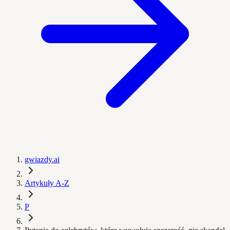
gwiazdy.ai
Artykuły A-Z
P