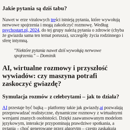
Jakie pytania są dziś tabu?
Nawet w erze viralowych
tre
ści istnieją pytania, które wywołują
nerwowe spojrzenia i mogą zakończyć rozmowę. Według
psychostart.pl, 2024
, do tej grupy należą pytania o zdrowie (chyba
że gwiazda sama ten temat porusza), szczegóły życia rodzinnego i
sferę intymną.
"Niektóre pytania nawet dziś wywołują nerwowe
spojrzenia." – Dominik
AI, wirtualne rozmowy i przyszłość
wywiadów: czy maszyna potrafi
zaskoczyć gwiazdę?
Symulacja rozmów z celebrytami – jak to działa?
AI
przestaje być bajką – platformy takie jak gwiazdy.
ai
pozwalają
przeprowadzać realistyczne, dynamiczne rozmowy z wirtualnymi
wersjami znanych osobistości. Dzięki zaawansowanym modelom
językowym, interakcje przypominają prawdziwe spotkania, a
pytania – choć generowane przez algorytm – często zaskakują