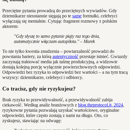
Przeciętne pytania prowadzą do przeciętnych wywiadów. Gdy
dziennikarze nieustannie sięgają po te
same
formułki, celebryci
wyłączają się mentalnie. Cytując fragment rozmowy z polskim
aktorem:
"Gdy słyszę to samo pytanie piąty raz tego dnia,
automatycznie włączam autopilota." – Marek
To nie tylko kwestia znudzenia – powtarzalność prowadzi do
powstania bariery, za którą
autentyczność
przestaje istnieć. Gwiazdy
zaczynają traktować media jak taśmę produkcyjną, a widzowie
dostają kolejną porcję wyłącznie powierzchownych odpowiedzi.
Odpowiedzi bez ryzyka to odpowiedzi bez wartości – a na tym tracą
wszyscy: dziennikarze, celebryci i odbiorcy.
Co tracisz, gdy nie ryzykujesz?
Brak ryzyka to przewidywalność, a przewidywalność zabija
ciekawość. Według analiz branżowych z
blog.theprotocol.it, 2024
,
ryzykowne pytania pozwalają uzyskać wartościowe, oryginalne
odpowiedzi, które często zostają z nami na długo. Oto, co
zyskujesz, stawiając na odwagę: