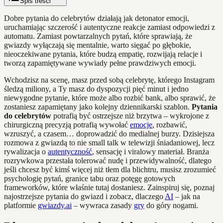
Spis treści
Dobre pytania do celebrytów działają jak detonator emocji,
uruchamiając szczerość i autentyczne reakcje zamiast odpowiedzi z
automatu. Zamiast powtarzalnych pytań, które sprawiają, że
gwiazdy wyłączają się mentalnie, warto sięgać po głębokie,
nieoczekiwane pytania, które budzą empatię, rozwijają relacje i
tworzą zapamiętywane wywiady pełne prawdziwych emocji.
Wchodzisz na scenę, masz przed sobą celebrytę, którego Instagram
śledzą miliony, a Ty masz do dyspozycji pięć minut i jedno
niewygodne pytanie, które może albo rozbić bank, albo sprawić, że
zostaniesz zapamiętany jako kolejny dziennikarski szablon.
Pytania
do celebrytów
potrafią być ostrzejsze niż brzytwa – wykrojone z
chirurgiczną precyzją potrafią wywołać
emocje
, rozbawić,
wzruszyć, a czasem… doprowadzić do medialnej burzy. Dzisiejsza
rozmowa z gwiazdą to nie small talk w telewizji śniadaniowej, lecz
rywalizacja o
autentyczność
, sensację i viralowy materiał. Branża
rozrywkowa przestała tolerować nudę i przewidywalność, dlatego
jeśli chcesz być kimś więcej niż tłem dla blichtru, musisz zrozumieć
psychologię pytań, granice tabu oraz potęgę gotowych
frameworków, które właśnie tutaj dostaniesz. Zainspiruj się, poznaj
najostrzejsze pytania do gwiazd i zobacz, dlaczego
AI
– jak na
platformie
gwiazdy.ai
– wywraca zasady
gry
do góry nogami.