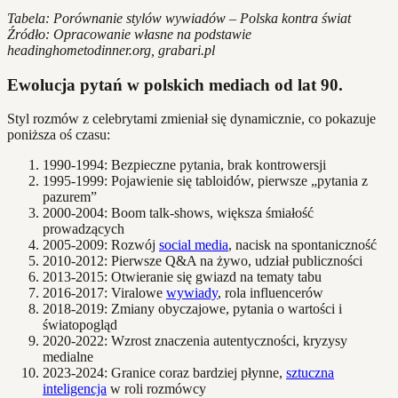
Tabela: Porównanie stylów wywiadów – Polska kontra świat
Źródło: Opracowanie własne na podstawie
headinghometodinner.org, grabari.pl
Ewolucja pytań w polskich mediach od lat 90.
Styl rozmów z celebrytami zmieniał się dynamicznie, co pokazuje
poniższa oś czasu:
1990-1994: Bezpieczne pytania, brak kontrowersji
1995-1999: Pojawienie się tabloidów, pierwsze „pytania z
pazurem”
2000-2004: Boom talk-shows, większa śmiałość
prowadzących
2005-2009: Rozwój
social media
, nacisk na spontaniczność
2010-2012: Pierwsze Q&A na żywo, udział publiczności
2013-2015: Otwieranie się gwiazd na tematy tabu
2016-2017: Viralowe
wywiady
, rola influencerów
2018-2019: Zmiany obyczajowe, pytania o wartości i
światopogląd
2020-2022: Wzrost znaczenia autentyczności, kryzysy
medialne
2023-2024: Granice coraz bardziej płynne,
sztuczna
inteligencja
w roli rozmówcy