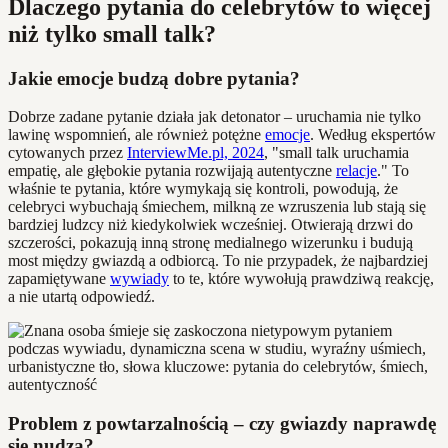
Dlaczego pytania do celebrytów to więcej
niż tylko small talk?
Jakie emocje budzą dobre pytania?
Dobrze zadane pytanie działa jak detonator – uruchamia nie tylko
lawinę wspomnień, ale również potężne
emocje
. Według ekspertów
cytowanych przez
InterviewMe.pl, 2024
, "small talk uruchamia
empatię, ale głębokie pytania rozwijają autentyczne
relacje
." To
właśnie te pytania, które wymykają się kontroli, powodują, że
celebryci wybuchają śmiechem, milkną ze wzruszenia lub stają się
bardziej ludzcy niż kiedykolwiek wcześniej. Otwierają drzwi do
szczerości, pokazują inną stronę medialnego wizerunku i budują
most między gwiazdą a odbiorcą. To nie przypadek, że najbardziej
zapamiętywane
wywiady
to te, które wywołują prawdziwą reakcję,
a nie utartą odpowiedź.
Problem z powtarzalnością – czy gwiazdy naprawdę
się nudzą?