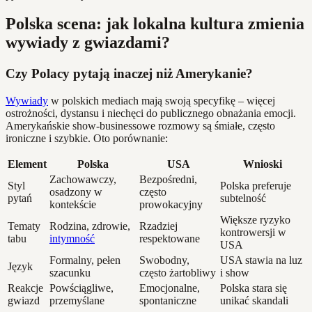
Polska scena: jak lokalna kultura zmienia
wywiady z gwiazdami?
Czy Polacy pytają inaczej niż Amerykanie?
Wywiady
w polskich mediach mają swoją specyfikę – więcej
ostrożności, dystansu i niechęci do publicznego obnażania emocji.
Amerykańskie show-businessowe rozmowy są śmiałe, często
ironiczne i szybkie. Oto porównanie:
Element
Polska
USA
Wnioski
Zachowawczy,
Bezpośredni,
Styl
Polska preferuje
osadzony w
często
pytań
subtelność
kontekście
prowokacyjny
Większe ryzyko
Tematy
Rodzina, zdrowie,
Rzadziej
kontrowersji w
tabu
intymność
respektowane
USA
Formalny, pełen
Swobodny,
USA stawia na luz
Język
szacunku
często żartobliwy
i show
Reakcje
Powściągliwe,
Emocjonalne,
Polska stara się
gwiazd
przemyślane
spontaniczne
unikać skandali