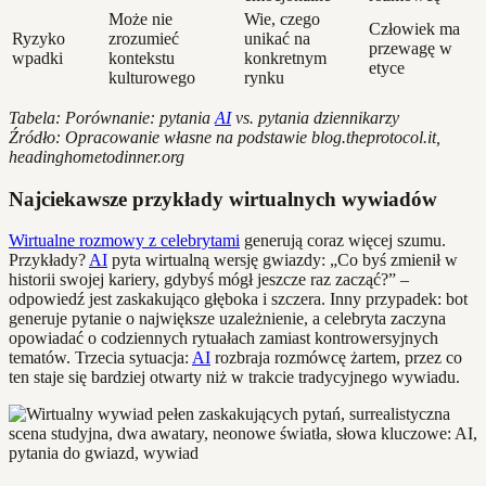
Może nie
Wie, czego
Człowiek ma
Ryzyko
zrozumieć
unikać na
przewagę w
wpadki
kontekstu
konkretnym
etyce
kulturowego
rynku
Tabela: Porównanie: pytania
AI
vs. pytania dziennikarzy
Źródło: Opracowanie własne na podstawie blog.theprotocol.it,
headinghometodinner.org
Najciekawsze przykłady wirtualnych wywiadów
Wirtualne rozmowy z celebrytami
generują coraz więcej szumu.
Przykłady?
AI
pyta wirtualną wersję gwiazdy: „Co byś zmienił w
historii swojej kariery, gdybyś mógł jeszcze raz zacząć?” –
odpowiedź jest zaskakująco głęboka i szczera. Inny przypadek: bot
generuje pytanie o największe uzależnienie, a celebryta zaczyna
opowiadać o codziennych rytuałach zamiast kontrowersyjnych
tematów. Trzecia sytuacja:
AI
rozbraja rozmówcę żartem, przez co
ten staje się bardziej otwarty niż w trakcie tradycyjnego wywiadu.