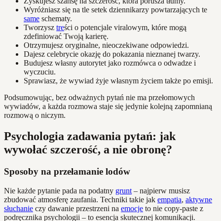
Zyskujesz szansę na szczerość, która porusza tłumy.
Wyróżniasz się na tle setek dziennikarzy powtarzających te
same
schematy.
Tworzysz
tre
ści o potencjale viralowym, które mogą
zdefiniować Twoją karierę.
Otrzymujesz oryginalne, nieoczekiwane odpowiedzi.
Dajesz celebrycie okazję do pokazania nieznanej twarzy.
Budujesz własny autorytet jako rozmówca o odwadze i
wyczuciu.
Sprawiasz, że wywiad żyje własnym życiem także po emisji.
Podsumowując, bez odważnych pytań nie ma przełomowych
wywiadów, a każda rozmowa staje się jedynie kolejną zapomnianą
rozmową o niczym.
Psychologia zadawania pytań: jak
wywołać szczerość, a nie obronę?
Sposoby na przełamanie lodów
Nie każde pytanie pada na podatny
grunt
– najpierw musisz
zbudować atmosferę zaufania. Techniki takie jak
empatia
,
aktywne
słuchanie
czy dawanie przestrzeni na
emocje
to nie copy-paste z
podręcznika psychologii – to esencja skutecznej komunikacji.