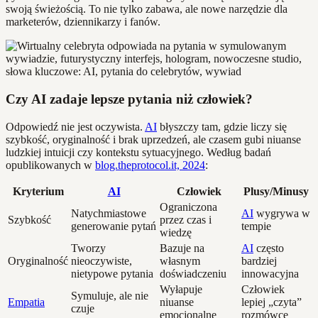
swoją świeżością. To nie tylko zabawa, ale nowe narzędzie dla
marketerów, dziennikarzy i fanów.
Czy AI zadaje lepsze pytania niż człowiek?
Odpowiedź nie jest oczywista.
AI
błyszczy tam, gdzie liczy się
szybkość, oryginalność i brak uprzedzeń, ale czasem gubi niuanse
ludzkiej intuicji czy kontekstu sytuacyjnego. Według badań
opublikowanych w
blog.theprotocol.it, 2024
:
Kryterium
AI
Człowiek
Plusy/Minusy
Ograniczona
Natychmiastowe
AI
wygrywa w
Szybkość
przez czas i
generowanie pytań
tempie
wiedzę
Tworzy
Bazuje na
AI
często
Oryginalność
nieoczywiste,
własnym
bardziej
nietypowe pytania
doświadczeniu
innowacyjna
Wyłapuje
Człowiek
Symuluje, ale nie
Empatia
niuanse
lepiej „czyta”
czuje
emocjonalne
rozmówcę