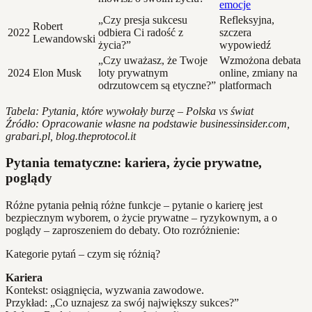
emocje
„Czy presja sukcesu
Refleksyjna,
Robert
2022
odbiera Ci radość z
szczera
Lewandowski
życia?”
wypowiedź
„Czy uważasz, że Twoje
Wzmożona debata
2024
Elon Musk
loty prywatnym
online, zmiany na
odrzutowcem są etyczne?”
platformach
Tabela: Pytania, które wywołały burzę – Polska vs świat
Źródło: Opracowanie własne na podstawie businessinsider.com,
grabari.pl, blog.theprotocol.it
Pytania tematyczne: kariera, życie prywatne,
poglądy
Różne pytania pełnią różne funkcje – pytanie o karierę jest
bezpiecznym wyborem, o życie prywatne – ryzykownym, a o
poglądy – zaproszeniem do debaty. Oto rozróżnienie:
Kategorie pytań – czym się różnią?
Kariera
Kontekst: osiągnięcia, wyzwania zawodowe.
Przykład: „Co uznajesz za swój największy sukces?”