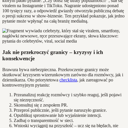
którym padło pytanie: „Czy boisz się utraty popularności?”, stał się
viralem na Instagramie i TikToku. Nagranie udostępniono ponad
100 tysięcy razy, a odpowiedź gwiazdy otworzyła publiczną debatę
o presji sukcesu w show-biznesie. Ten przykład pokazuje, jak jedno
pytanie może wpłynąć na całą branżę medialną.
Jak nie przekroczyć granicy – kryzysy i ich
konsekwencje
Brawura bywa niebezpieczna. Przekroczenie granicy może
skutkować kryzysem wizerunkowym zarówno dla rozmówcy, jak i
dziennikarza. Oto priorytetowa
checklista
, jak zareagować po
kontrowersyjnym pytaniu:
Przeanalizuj reakcję rozmówcy i szybko reaguj, jeśli pojawi
się niezręczność.
Skonsultuj się z zespołem PR.
Przeproś publicznie, jeśli pytanie naruszyło granice.
Opublikuj sprostowanie lub wyjaśnienie intencji.
Zadbaj o transparentność w sieci.
Wnioski wyciągnij na przyszłość – ucz się na błędach, nie