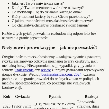
Jaka jest Twoja największa pasja?
Kto był Twoim mentorem w drodze na szczyt?
Co motywuje Cię do działania każdego dnia?
Który moment kariery był dla Ciebie przełomowy?
Z jakimi trudnościami musiałaś/musiałeś się mierzyć?
Co chciałabyś/chciałbyś przekazać swoim fanom?
Każde z tych pytań pozwala na rozbudowaną odpowiedź bez
naruszania granic prywatności.
Nietypowe i prowokacyjne – jak nie przesadzić?
Oryginalność to miecz obosieczny – zadajesz pytanie z pazurem,
ryzykujesz zarówno odkrycie nieznanej twarzy celebryty, jak i
medialną burzę. Niezapomniane są przypadki, gdy pytania o
sekrety,
uzależnienia
czy
relacje
z innymi gwiazdami wywoływały
gorące dyskusje. Według
businessinsider.com, 2024
, czasem
przekraczanie granic prowadzi do realnych zmian w politykach
mediów społecznościowych, co pokazuje siłę viralowych
kontrowersji.
Rok
Gwiazda
Pytanie
Reakcja
Odpowiedź
„Czy żałujesz, że tak dużo
2023
Taylor Swift
viralowa, duże
mówisz o swoim życiu?”