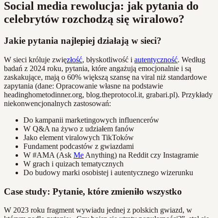
Social media rewolucja: jak pytania do
celebrytów rozchodzą się wiralowo?
Jakie pytania najlepiej działają w sieci?
W sieci króluje zwię
złość
, błyskotliwość i
autentyczność
. Według
badań z 2024 roku, pytania, które angażują emocjonalnie i są
zaskakujące, mają o 60% większą szansę na viral niż standardowe
zapytania (dane: Opracowanie własne na podstawie
headinghometodinner.org, blog.theprotocol.it, grabari.pl). Przykłady
niekonwencjonalnych zastosowań:
Do kampanii marketingowych influencerów
W Q&A na żywo z udziałem fanów
Jako element viralowych TikToków
Fundament podcastów z gwiazdami
W #AMA (Ask
Me
Anything) na Reddit czy Instagramie
W grach i quizach tematycznych
Do budowy marki osobistej i autentycznego wizerunku
Case study: Pytanie, które zmieniło wszystko
W 2023 roku fragment wywiadu jednej z polskich gwiazd, w