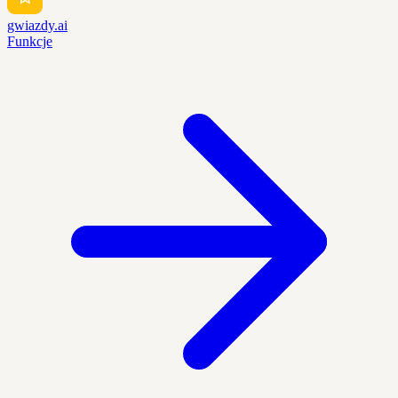
gwiazdy.ai
Funkcje