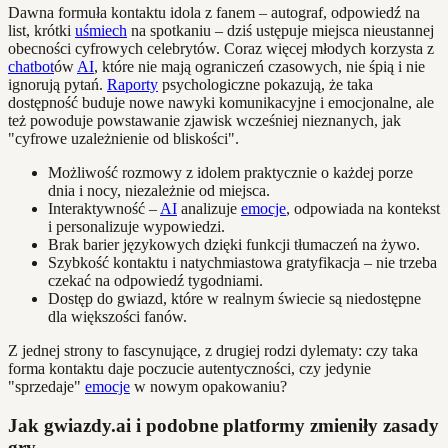
Dawna formuła kontaktu idola z fanem – autograf, odpowiedź na
list, krótki
uśmiech
na spotkaniu – dziś ustępuje miejsca nieustannej
obecności cyfrowych celebrytów. Coraz więcej młodych korzysta z
chatbot
ów
AI
, które nie mają ograniczeń czasowych, nie śpią i nie
ignorują pytań.
Raporty
psychologiczne pokazują, że taka
dostępność buduje nowe nawyki komunikacyjne i emocjonalne, ale
też powoduje powstawanie zjawisk wcześniej nieznanych, jak
"cyfrowe uzależnienie od bliskości".
Możliwość rozmowy z idolem praktycznie o każdej porze
dnia i nocy, niezależnie od miejsca.
Interaktywność –
AI
analizuje
emocje
, odpowiada na kontekst
i personalizuje wypowiedzi.
Brak barier językowych dzięki funkcji tłumaczeń na żywo.
Szybkość kontaktu i natychmiastowa gratyfikacja – nie trzeba
czekać na odpowiedź tygodniami.
Dostęp do gwiazd, które w realnym świecie są niedostępne
dla większości fanów.
Z jednej strony to fascynujące, z drugiej rodzi dylematy: czy taka
forma kontaktu daje poczucie autentyczności, czy jedynie
"sprzedaje"
emocje
w nowym opakowaniu?
Jak gwiazdy.ai i podobne platformy zmieniły zasady
gry