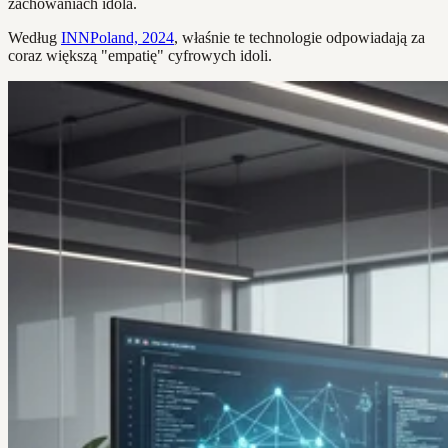
zachowaniach idola.
Według
INNPoland, 2024
, właśnie te technologie odpowiadają za
coraz większą "empatię" cyfrowych idoli.