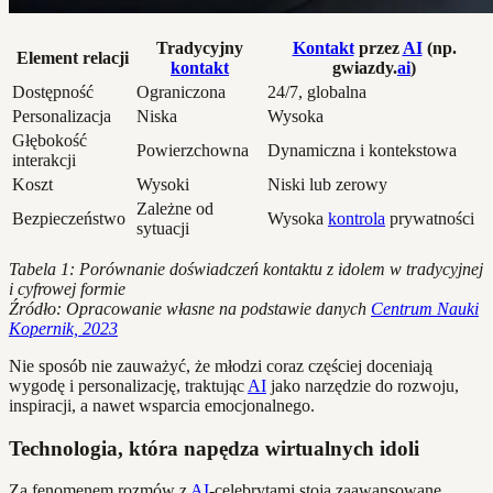
Tradycyjny
Kontakt
przez
AI
(np.
Element relacji
kontakt
gwiazdy.
ai
)
Dostępność
Ograniczona
24/7, globalna
Personalizacja
Niska
Wysoka
Głębokość
Powierzchowna
Dynamiczna i kontekstowa
interakcji
Koszt
Wysoki
Niski lub zerowy
Zależne od
Bezpieczeństwo
Wysoka
kontrola
prywatności
sytuacji
Tabela 1: Porównanie doświadczeń kontaktu z idolem w tradycyjnej
i cyfrowej formie
Źródło: Opracowanie własne na podstawie danych
Centrum Nauki
Kopernik, 2023
Nie sposób nie zauważyć, że młodzi coraz częściej doceniają
wygodę i personalizację, traktując
AI
jako narzędzie do rozwoju,
inspiracji, a nawet wsparcia emocjonalnego.
Technologia, która napędza wirtualnych idoli
Za fenomenem rozmów z
AI
-celebrytami stoją zaawansowane