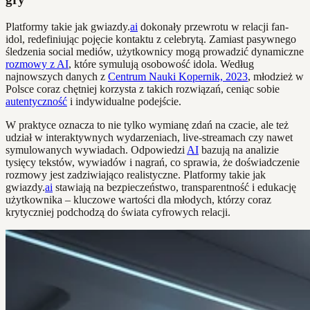
Platformy takie jak gwiazdy.
ai
dokonały przewrotu w relacji fan-
idol, redefiniując pojęcie kontaktu z celebrytą. Zamiast pasywnego
śledzenia social mediów, użytkownicy mogą prowadzić dynamiczne
rozmowy z AI
, które symulują osobowość idola. Według
najnowszych danych z
Centrum Nauki Kopernik, 2023
, młodzież w
Polsce coraz chętniej korzysta z takich rozwiązań, ceniąc sobie
autentyczność
i indywidualne podejście.
W praktyce oznacza to nie tylko wymianę zdań na czacie, ale też
udział w interaktywnych wydarzeniach, live-streamach czy nawet
symulowanych wywiadach. Odpowiedzi
AI
bazują na analizie
tysięcy tekstów, wywiadów i nagrań, co sprawia, że doświadczenie
rozmowy jest zadziwiająco realistyczne. Platformy takie jak
gwiazdy.
ai
stawiają na bezpieczeństwo, transparentność i edukację
użytkownika – kluczowe wartości dla młodych, którzy coraz
krytyczniej podchodzą do świata cyfrowych relacji.