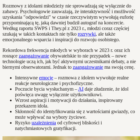
Rozmowy z idolami młodzieży nie sprowadzają się wyłącznie do
zabawy. Psychologowie zauważają, że interaktywność i możliwość
uzyskania "odpowiedzi" w czasie rzeczywistym wywołują euforię
przypominającą tę, jaką dawniej budził autograf na koncercie.
Według raportu SWPS i They.pl z 2023 r., młodzi coraz częściej
szukają w takich kontaktach nie tylko
rozrywki
, ale także
emocjonalnego wsparcia i inspiracji do rozwoju osobistego.
Rekordowa frekwencja młodych w wyborach w 2023 r. oraz ich
rosnące
zaangażowanie
obywatelskie to nie przypadek – nowe
technologie uczą ich, jak być aktywnymi uczestnikami debaty, a nie
biernymi obserwatorami. Jednak to
zaangażowanie
ma swoją cenę.
Intensywne
emocje
– rozmowa z idolem wywołuje realne
reakcje neurologiczne i psychofizyczne.
Poczucie bycia wysłuchanym –
AI
daje złudzenie, że idol
poświęca uwagę wyłącznie użytkownikowi.
Wzrost aspiracji i motywacji do działania, inspirowany
przekazem idola.
Skłonność do identyfikowania się z wartościami gwiazdy, co
może wpływać na wybory życiowe.
Ryzyko
uzależnienia
od cyfrowej bliskości i
natychmiastowych gratyfikacji.