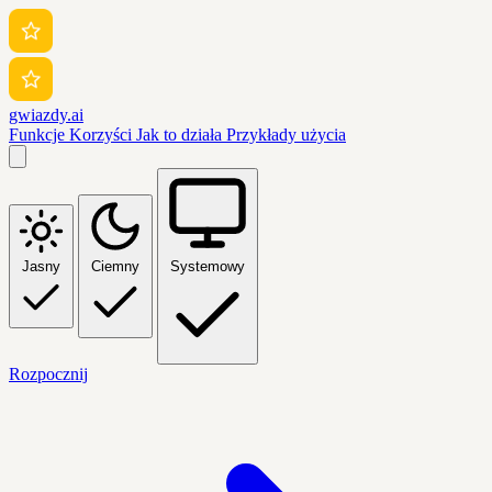
gwiazdy.ai
Funkcje
Korzyści
Jak to działa
Przykłady użycia
Jasny
Ciemny
Systemowy
Rozpocznij