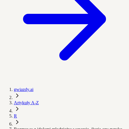
gwiazdy.ai
Artykuły A-Z
R