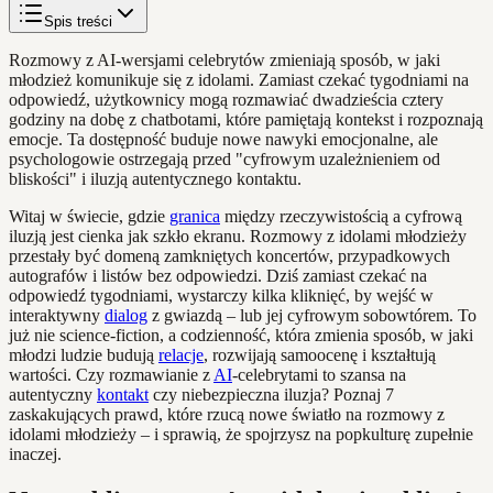
Spis treści
Rozmowy z AI-wersjami celebrytów zmieniają sposób, w jaki
młodzież komunikuje się z idolami. Zamiast czekać tygodniami na
odpowiedź, użytkownicy mogą rozmawiać dwadzieścia cztery
godziny na dobę z chatbotami, które pamiętają kontekst i rozpoznają
emocje. Ta dostępność buduje nowe nawyki emocjonalne, ale
psychologowie ostrzegają przed "cyfrowym uzależnieniem od
bliskości" i iluzją autentycznego kontaktu.
Witaj w świecie, gdzie
granica
między rzeczywistością a cyfrową
iluzją jest cienka jak szkło ekranu. Rozmowy z idolami młodzieży
przestały być domeną zamkniętych koncertów, przypadkowych
autografów i listów bez odpowiedzi. Dziś zamiast czekać na
odpowiedź tygodniami, wystarczy kilka kliknięć, by wejść w
interaktywny
dialog
z gwiazdą – lub jej cyfrowym sobowtórem. To
już nie science-fiction, a codzienność, która zmienia sposób, w jaki
młodzi ludzie budują
relacje
, rozwijają samoocenę i kształtują
wartości. Czy rozmawianie z
AI
-celebrytami to szansa na
autentyczny
kontakt
czy niebezpieczna iluzja? Poznaj 7
zaskakujących prawd, które rzucą nowe światło na rozmowy z
idolami młodzieży – i sprawią, że spojrzysz na popkulturę zupełnie
inaczej.