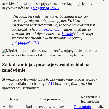
oczekiwań i... stopnia sceptycyzmu. Jak relacjonuje jeden z
użytkowników na
goingapp.pl, 2023
:
"Na początku czułem się jak na backstage'u koncertu –
ekscytacja, niepewność, masa pytań. Po kilku
rozmowach zorientowałem się, że wiele odpowiedzi jest
powtarzalnych, a
autentyczność
– umowna. Mimo to,
wracam, bo to jedyna szansa na '
kontakt
' z kimś, kogo
szczerze podziwiam." — użytkownik platformy,
goingapp.pl, 2023
Za kulisami: jak powstaje wirtualny idol na
zamówienie
Stworzenie cyfrowego idola to zaawansowany proces łączący
analizę medialną, technologie
AI
i inżynierię dźwięku. Oto
uproszczony scenariusz:
Narzędzia i
Etap
Opis procesu
technologie
Analiza
Badanie osobowości, stylu
Data mining
, analiza