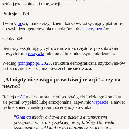
szukający inspiracji i motywacji.
Profesjonaliści
Twórcy
tre
ści, marketerzy, dziennikarze wykorzystujący platformy
do szybkiego generowania materiałów lub
eksperyment
ów.
Osoby 50+
Seniorzy eksplorujący cyfrowe nowinki, często w poszukiwaniu
nowych form
rozrywki
lub kontaktu z młodszym pokoleniem.
Według
goingapp.pl, 2023
, struktura demograficzna użytkowników
jest znacznie szersza, niż powszechnie się uważa.
„AI nigdy nie zastąpi prawdziwej relacji” – czy na
pewno?
Relacja z
AI
nie jest w stanie odtworzyć głębi ludzkiego kontaktu,
ale potrafi wypełnić lukę emocjonalną, zapewnić
wsparcie
, a nawet
realnie zmienić nastrój i samoocenę użytkownika.
"
Granica
między cyfrową symulacją a autentycznym
przeżyciem zaciera się szybciej, niż sądziliśmy. Dla wielu
osób rozmowa z
AI
idolem jest bardziej szczera niż ta z