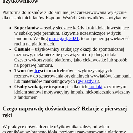
użytkowników
Platforma do rozmów z idolami nie jest zarezerwowana wyłącznie
dla nastoletnich fanów K-popu. Wśród użytkowników spotykamy:
Superfanów
– osoby śledzące każdy krok idola, inwestujące
w subskrypcje premium, aktywnie uczestniczące w życiu
fandomu. Według
m-mag.pl, 2021
, to oni generują większość
ruchu na platformach.
Casuale
– użytkownicy szukający okazji do spontanicznej
rozmowy, niekoniecznie przywiązani do jednego idola.
Często wykorzystują platformę jako ciekawostkę lub sposób
na poprawę humoru.
Twórców
tre
ści i marketerów
– wykorzystujących
rozmowy do generowania oryginalnych wywiadów, kampanii
lub materiałów marketingowych (
gwiazdy.ai
).
Osoby szukające inspiracji
– dla nich
kontakt
z cyfrowym
idolem stanowi motywacyjny impuls, niekoniecznie związany
z fandomem.
Czego naprawdę doświadczasz? Relacje z pierwszej
ręki
W praktyce doświadczenie użytkownika zależy od wielu
czynników: wybranego idola, poziomu zaawansowania platformy,