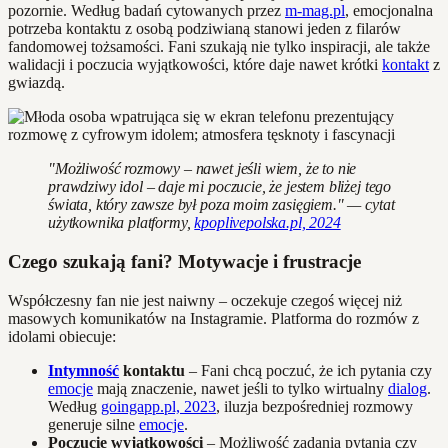
pozornie. Według badań cytowanych przez
m-mag.pl
, emocjonalna
potrzeba kontaktu z osobą podziwianą stanowi jeden z filarów
fandomowej tożsamości. Fani szukają nie tylko inspiracji, ale także
walidacji i poczucia wyjątkowości, które daje nawet krótki
kontakt
z
gwiazdą.
"Możliwość rozmowy – nawet jeśli wiem, że to nie
prawdziwy idol – daje mi poczucie, że jestem bliżej tego
świata, który zawsze był poza moim zasięgiem." — cytat
użytkownika platformy,
kpoplivepolska.pl, 2024
Czego szukają fani? Motywacje i frustracje
Współczesny fan nie jest naiwny – oczekuje czegoś więcej niż
masowych komunikatów na Instagramie. Platforma do rozmów z
idolami obiecuje:
Intymność
kontaktu
– Fani chcą poczuć, że ich pytania czy
emocje
mają znaczenie, nawet jeśli to tylko wirtualny
dialog
.
Według
goingapp.pl, 2023
, iluzja bezpośredniej rozmowy
generuje silne
emocje
.
Poczucie wyjątkowości
– Możliwość zadania pytania czy