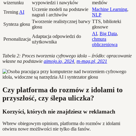
wizerunku
wypowiedzi i nawyków
mediów
Uczenie modeli na podstawie
Machine Learning
,
Trening
AI
nagrań i archiwów
NLP
Tworzenie realistycznej barwy
TTS, biblioteki
Synteza głosu
głosu
głosowe
AI
,
Big Data
,
Adaptacja odpowiedzi do
Personalizacja
chmura
użytkownika
obliczeniowa
Tabela 2: Proces tworzenia cyfrowego idola – źródło: opracowanie
własne na podstawie
aimojo.io, 2024
,
m-mag.pl, 2021
Czy platforma do rozmów z idolami to
przyszłość, czy ślepa uliczka?
Korzyści, których nie znajdziesz w reklamach
Wbrew obiegowym opiniom, platforma do rozmów z idolami
otwiera nowe możliwości nie tylko dla fanów.