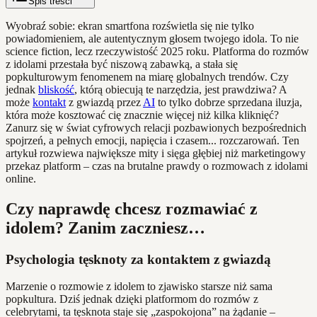
Spis treści
Wyobraź sobie: ekran smartfona rozświetla się nie tylko
powiadomieniem, ale autentycznym głosem twojego idola. To nie
science fiction, lecz rzeczywistość 2025 roku. Platforma do rozmów
z idolami przestała być niszową zabawką, a stała się
popkulturowym fenomenem na miarę globalnych trendów. Czy
jednak
bliskość
, którą obiecują te narzędzia, jest prawdziwa? A
może
kontakt
z gwiazdą przez
AI
to tylko dobrze sprzedana iluzja,
która może kosztować cię znacznie więcej niż kilka kliknięć?
Zanurz się w świat cyfrowych relacji pozbawionych bezpośrednich
spojrzeń, a pełnych emocji, napięcia i czasem... rozczarowań. Ten
artykuł rozwiewa największe mity i sięga głębiej niż marketingowy
przekaz platform – czas na brutalne prawdy o rozmowach z idolami
online.
Czy naprawdę chcesz rozmawiać z
idolem? Zanim zaczniesz…
Psychologia tęsknoty za kontaktem z gwiazdą
Marzenie o rozmowie z idolem to zjawisko starsze niż sama
popkultura. Dziś jednak dzięki platformom do rozmów z
celebrytami, ta tęsknota staje się „zaspokojona” na żądanie –