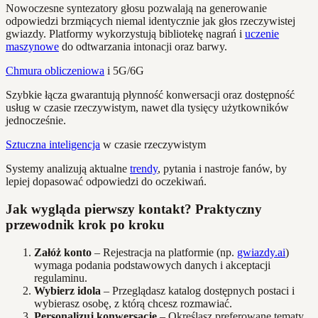
Nowoczesne syntezatory głosu pozwalają na generowanie
odpowiedzi brzmiących niemal identycznie jak głos rzeczywistej
gwiazdy. Platformy wykorzystują bibliotekę nagrań i
uczenie
maszynowe
do odtwarzania intonacji oraz barwy.
Chmura obliczeniowa
i 5G/6G
Szybkie łącza gwarantują płynność konwersacji oraz dostępność
usług w czasie rzeczywistym, nawet dla tysięcy użytkowników
jednocześnie.
Sztuczna inteligencja
w czasie rzeczywistym
Systemy analizują aktualne
trendy
, pytania i nastroje fanów, by
lepiej dopasować odpowiedzi do oczekiwań.
Jak wygląda pierwszy kontakt? Praktyczny
przewodnik krok po kroku
Załóż konto
– Rejestracja na platformie (np.
gwiazdy.ai
)
wymaga podania podstawowych danych i akceptacji
regulaminu.
Wybierz idola
– Przeglądasz katalog dostępnych postaci i
wybierasz osobę, z którą chcesz rozmawiać.
Personalizuj konwersację
– Określasz preferowane tematy,