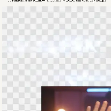
Platforma do rozmów z idolami w 2026: bliskość czy iluzja?