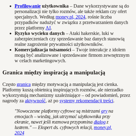
Profilowanie
użytkownika
– Dane wykorzystywane są do
personalizacji nie tylko rozmów, ale także reklam czy ofert
specjalnych. Według
money.pl, 2024
, rośnie liczba
przypadków nadużyć w związku z przetwarzaniem danych
przez platformy
AI
.
Ryzyko wycieku danych
– Ataki hakerskie, luki w
zabezpieczeniach czy sprzedawanie baz danych stanowią
realne zagrożenie prywatności użytkowników.
Komercjalizacja tożsamości
– Twoje interakcje z idolem
mogą być analizowane i sprzedawane firmom zewnętrznym
w celach marketingowych.
Granica między inspiracją a manipulacją
Często
granica
między motywacją a manipulacją jest cienka.
Platformy kuszą obietnicą inspirujących rozmów, ale nierzadko
wykorzystują mechanizmy uzależniające – od powiadomień, przez
nagrody za
aktywność
, aż po
systemy rekomendacji treści
.
"Nowoczesne platformy cyfrowe są mistrzami
gry
na
emocjach – wiedzą, jak utrzymać użytkownika przy
ekranie, nawet jeśli rozmowa przypomina
dialog
z
lustrem." — Ekspert ds. cyfrowych relacji,
money.pl,
2024