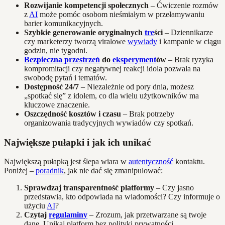
Rozwijanie kompetencji społecznych
– Ćwiczenie rozmów
z
AI
może pomóc osobom nieśmiałym w przełamywaniu
barier komunikacyjnych.
Szybkie generowanie oryginalnych
tre
ści
– Dziennikarze
czy marketerzy tworzą viralowe
wywiady
i kampanie w ciągu
godzin, nie tygodni.
Bezpieczna przestrzeń
do
eksperyment
ów
– Brak ryzyka
kompromitacji czy negatywnej reakcji idola pozwala na
swobodę pytań i tematów.
Dostępność 24/7
– Niezależnie od pory dnia, możesz
„spotkać się” z idolem, co dla wielu użytkowników ma
kluczowe znaczenie.
Oszczędność kosztów i czasu
– Brak potrzeby
organizowania tradycyjnych wywiadów czy spotkań.
Największe pułapki i jak ich unikać
Największą pułapką jest ślepa wiara w
autentyczność
kontaktu.
Poniżej –
poradnik
, jak nie dać się zmanipulować:
Sprawdzaj transparentność platformy
– Czy jasno
przedstawia, kto odpowiada na wiadomości? Czy informuje o
użyciu
AI
?
Czytaj
regulaminy
– Zrozum, jak przetwarzane są twoje
dane. Unikaj platform bez polityki prywatności.