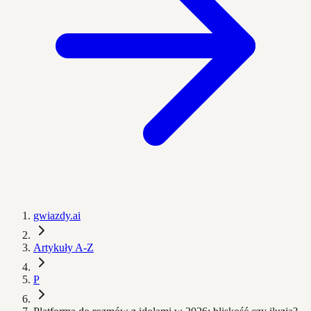
gwiazdy.ai
Artykuły A-Z
P