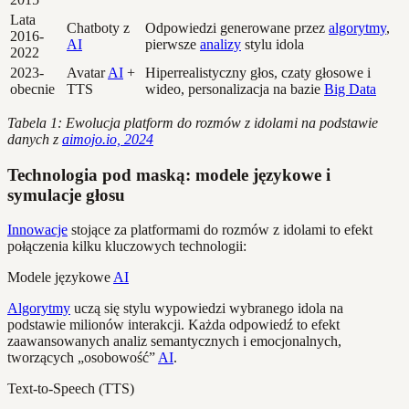
Lata
Chatboty z
Odpowiedzi generowane przez
algorytmy
,
2016-
AI
pierwsze
analizy
stylu idola
2022
2023-
Avatar
AI
+
Hiperrealistyczny głos, czaty głosowe i
obecnie
TTS
wideo, personalizacja na bazie
Big Data
Tabela 1: Ewolucja platform do rozmów z idolami na podstawie
danych z
aimojo.io, 2024
Technologia pod maską: modele językowe i
symulacje głosu
Innowacje
stojące za platformami do rozmów z idolami to efekt
połączenia kilku kluczowych technologii:
Modele językowe
AI
Algorytmy
uczą się stylu wypowiedzi wybranego idola na
podstawie milionów interakcji. Każda odpowiedź to efekt
zaawansowanych analiz semantycznych i emocjonalnych,
tworzących „osobowość”
AI
.
Text-to-Speech (TTS)