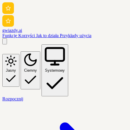
gwiazdy.ai
Funkcje
Korzyści
Jak to działa
Przykłady użycia
Jasny
Ciemny
Systemowy
Rozpocznij