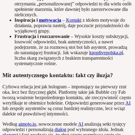
otrzymania „personalizowanej” odpowiedzi to dla wielu osób
spełnienie marzenia, które dawniej było zarezerwowane dla
nielicznych.
Inspiracja i
motywacja
–
Kontakt
z idolem motywuje do
działania, poprawia nastrój, daje poczucie przynależności do
wyjątkowej grupy.
Frustracja i rozczarowanie
– Wysokie koszty subskrypcji,
losowość odpowiedzi, brak autentyczności, a nawet
podejrzenie, że za rozmową stoi bot lub asystent, prowadzą
do narastającej frustracji. Jak wskazuje
kpoplivepolska.pl
,
liczba skarg związanych z brakiem transparentności
systematycznie rośnie.
Mit autentycznego kontaktu: fakt czy iluzja?
Cyfrowa relacja jest jak hologram – imponujący na pierwszy rzut
oka, lecz bez fizycznej głębi. Platformy takie jak Bubble czy Fab
tworzą wrażenie bezpośredniego kontaktu, ale rzeczywistość często
weryfikuje te obietnice boleśnie. Odpowiedzi generowane przez
AI
lub zespoły asystentów są coraz bardziej realistyczne, lecz wciąż
dalekie od prawdziwej intymności.
Według
aimojo.io
, nowoczesne modele
AI
analizują setki tysięcy
odpowiedzi i personalizują
dialog
pod wybranego idola. Jednak
eksperci
i fani zgadzają się, że zbyt często rozmówca czuje się