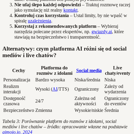
Nie ufaj ślepo każdej odpowiedzi
– Traktuj rozmowę raczej
jako symulację niż realny
kontakt
.
Kontroluj czas korzystania
– Ustal limity, by nie wpaść w
spiralę
uzależnienia
.
Korzystaj z rekomendowanych platform
– Wybieraj
narzędzia polecane przez ekspertów, np.
gwiazdy.ai
, które
stawiają na bezpieczeństwo i transparentność.
Alternatywy: czym platforma AI różni się od social
mediów i live chatów?
Platforma do
Live
Cechy
Social media
rozmów z idolami
chaty/eventy
Personalizacja
Bardzo wysoka
Niska/średnia
Niska
Realizm
Zależy od
Wysoki (
AI
/TTS)
Ograniczony
interakcji
wydarzenia
Dostępność
Zależna od
Ograniczony
24/7
czasowa
aktywności
do eventów
Bezpieczeństwo
Zmienna
Wysokie/niskie
Średnia
Tabela 3: Porównanie platform do rozmów z idolami, social
mediów i live chatów – źródło: opracowanie własne na podstawie
aimojo.io, 2024