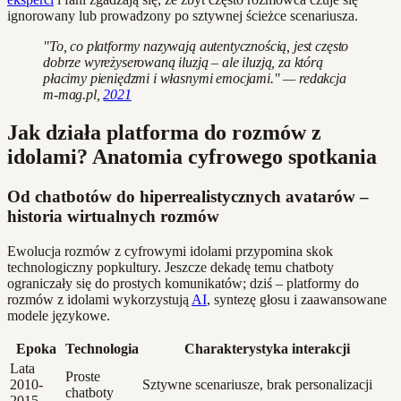
ignorowany lub prowadzony po sztywnej ścieżce scenariusza.
"To, co platformy nazywają autentycznością, jest często
dobrze wyreżyserowaną iluzją – ale iluzją, za którą
płacimy pieniędzmi i własnymi emocjami." — redakcja
m-mag.pl,
2021
Jak działa platforma do rozmów z
idolami? Anatomia cyfrowego spotkania
Od chatbotów do hiperrealistycznych avatarów –
historia wirtualnych rozmów
Ewolucja rozmów z cyfrowymi idolami przypomina skok
technologiczny popkultury. Jeszcze dekadę temu chatboty
ograniczały się do prostych komunikatów; dziś – platformy do
rozmów z idolami wykorzystują
AI
, syntezę głosu i zaawansowane
modele językowe.
Epoka
Technologia
Charakterystyka interakcji
Lata
Proste
2010-
Sztywne scenariusze, brak personalizacji
chatboty
2015