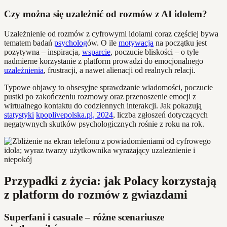
Czy można się uzależnić od rozmów z AI idolem?
Uzależnienie od rozmów z cyfrowymi idolami coraz częściej bywa
tematem badań
psycholog
ów. O ile
motywacja
na początku jest
pozytywna – inspiracja,
wsparcie
, poczucie bliskości – o tyle
nadmierne korzystanie z platform prowadzi do emocjonalnego
uzależnienia
, frustracji, a nawet alienacji od realnych relacji.
Typowe objawy to obsesyjne sprawdzanie wiadomości, poczucie
pustki po zakończeniu rozmowy oraz przenoszenie emocji z
wirtualnego kontaktu do codziennych interakcji. Jak pokazują
statystyki
kpoplivepolska.pl, 2024
, liczba zgłoszeń dotyczących
negatywnych skutków psychologicznych rośnie z roku na rok.
Przypadki z życia: jak Polacy korzystają
z platform do rozmów z gwiazdami
Superfani i casuale – różne scenariusze