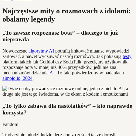
Najczęstsze mity o rozmowach z idolami:
obalamy legendy
„To zawsze rozpoznasz bota” – dlaczego to już
nieprawda
Nowoczesne
algorytmy
AI
potrafią imitować niuanse wypowiedzi,
żartować, a nawet wyczuwać nastrój rozmówcy. Jak pokazują
testy
platform takich jak GetIdol czy SodaTalk, przeciętny użytkownik
rozpoznaje bota w mniej niż 40% przypadków, jeśli nie zna
mechanizmów działania
AI
. To fakt potwierdzony w badaniach
aimojo.io, 2024
.
„To tylko zabawa dla nastolatków” – kto naprawdę
korzysta?
Fandom
Tradycyjnie młodzi ludzie, lecz coraz częściej także dorośli