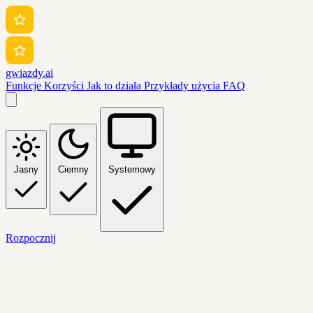
gwiazdy.ai
Funkcje
Korzyści
Jak to działa
Przykłady użycia
FAQ
Jasny
Ciemny
Systemowy
Rozpocznij