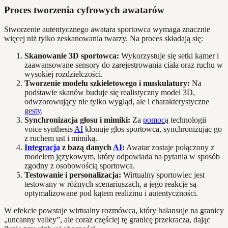
Proces tworzenia cyfrowych awatarów
Stworzenie autentycznego awatara sportowca wymaga znacznie
więcej niż tylko zeskanowania twarzy. Na proces składają się:
Skanowanie 3D sportowca:
Wykorzystuje się setki kamer i
zaawansowane sensory do zarejestrowania ciała oraz ruchu w
wysokiej rozdzielczości.
Tworzenie modelu szkieletowego i muskulatury:
Na
podstawie skanów buduje się realistyczny model 3D,
odwzorowujący nie tylko wygląd, ale i charakterystyczne
gesty
.
Synchronizacja głosu i mimiki:
Za
pomoc
ą technologii
voice synthesis
AI
klonuje głos sportowca, synchronizując go
z ruchem ust i mimiką.
Integracja
z bazą danych
AI
:
Awatar zostaje połączony z
modelem językowym, który odpowiada na pytania w sposób
zgodny z osobowością sportowca.
Testowanie i personalizacja:
Wirtualny sportowiec jest
testowany w różnych scenariuszach, a jego reakcje są
optymalizowane pod kątem realizmu i autentyczności.
W efekcie powstaje wirtualny rozmówca, który balansuje na granicy
„uncanny valley”, ale coraz częściej tę granicę przekracza, dając