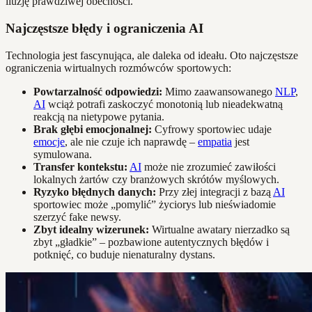
iluzję prawdziwej obecności.
Najczęstsze błędy i ograniczenia AI
Technologia jest fascynująca, ale daleka od ideału. Oto najczęstsze
ograniczenia wirtualnych rozmówców sportowych:
Powtarzalność odpowiedzi:
Mimo zaawansowanego
NLP
,
AI
wciąż potrafi zaskoczyć monotonią lub nieadekwatną
reakcją na nietypowe pytania.
Brak głębi emocjonalnej:
Cyfrowy sportowiec udaje
emocje
, ale nie czuje ich naprawdę –
empatia
jest
symulowana.
Transfer kontekstu:
AI
może nie zrozumieć zawiłości
lokalnych żartów czy branżowych skrótów myślowych.
Ryzyko błędnych danych:
Przy złej integracji z bazą
AI
sportowiec może „pomylić” życiorys lub nieświadomie
szerzyć fake newsy.
Zbyt idealny wizerunek:
Wirtualne awatary nierzadko są
zbyt „gładkie” – pozbawione autentycznych błędów i
potknięć, co buduje nienaturalny dystans.