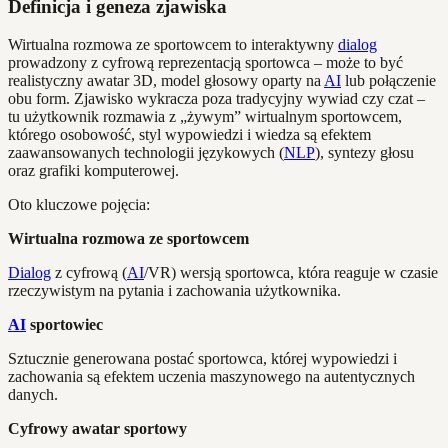
Definicja i geneza zjawiska
Wirtualna rozmowa ze sportowcem to interaktywny
dialog
prowadzony z cyfrową reprezentacją sportowca – może to być
realistyczny awatar 3D, model głosowy oparty na
AI
lub połączenie
obu form. Zjawisko wykracza poza tradycyjny wywiad czy czat –
tu użytkownik rozmawia z „żywym” wirtualnym sportowcem,
którego osobowość, styl wypowiedzi i wiedza są efektem
zaawansowanych technologii językowych (
NLP
), syntezy głosu
oraz grafiki komputerowej.
Oto kluczowe pojęcia:
Wirtualna rozmowa ze sportowcem
Dialog
z cyfrową (
AI
/VR) wersją sportowca, która reaguje w czasie
rzeczywistym na pytania i zachowania użytkownika.
AI
sportowiec
Sztucznie generowana postać sportowca, której wypowiedzi i
zachowania są efektem uczenia maszynowego na autentycznych
danych.
Cyfrowy awatar sportowy