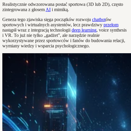
Realistycznie odwzorowana postać sportowa (3D lub 2D), często
zintegrowana z głosem
AI
i mimiką.
Geneza tego zjawiska sięga początków rozwoju
chatbot
ów
sportowych i wirtualnych asystentów, lecz prawdziwy
przełom
nastąpił wraz z integracją technologii
deep learning
, voice synthesis
i VR. To już nie tylko „gadżet”, ale narzędzie realnie
wykorzystywane przez sportowców i fanów do budowania relacji,
wymiany wiedzy i wsparcia psychologicznego.