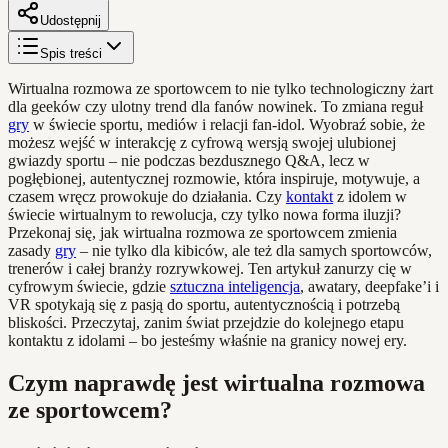
Udostępnij
Spis treści
Wirtualna rozmowa ze sportowcem to nie tylko technologiczny żart
dla geeków czy ulotny trend dla fanów nowinek. To zmiana reguł
gry
w świecie sportu, mediów i relacji fan-idol. Wyobraź sobie, że
możesz wejść w interakcję z cyfrową wersją swojej ulubionej
gwiazdy sportu – nie podczas bezdusznego Q&A, lecz w
pogłębionej, autentycznej rozmowie, która inspiruje, motywuje, a
czasem wręcz prowokuje do działania. Czy
kontakt
z idolem w
świecie wirtualnym to rewolucja, czy tylko nowa forma iluzji?
Przekonaj się, jak wirtualna rozmowa ze sportowcem zmienia
zasady
gry
– nie tylko dla kibiców, ale też dla samych sportowców,
trenerów i całej branży rozrywkowej. Ten artykuł zanurzy cię w
cyfrowym świecie, gdzie
sztuczna inteligencja
, awatary, deepfake’i i
VR spotykają się z pasją do sportu, autentycznością i potrzebą
bliskości. Przeczytaj, zanim świat przejdzie do kolejnego etapu
kontaktu z idolami – bo jesteśmy właśnie na granicy nowej ery.
Czym naprawdę jest wirtualna rozmowa
ze sportowcem?