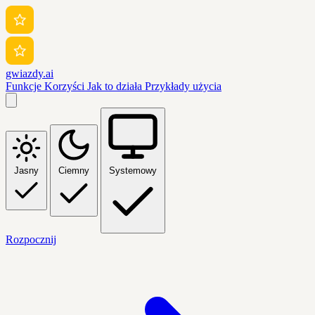
gwiazdy.ai
Funkcje
Korzyści
Jak to działa
Przykłady użycia
Jasny
Ciemny
Systemowy
Rozpocznij