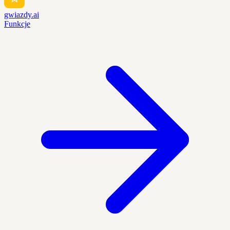
gwiazdy.ai
Funkcje