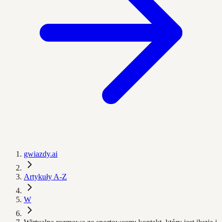
gwiazdy.ai
Artykuły A-Z
W