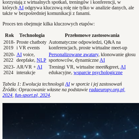
korzystają z wirtualnych spotkań, treningów i konferencji, w
których
AI
odgrywa kluczową rolę nie tylko w analizie danych, ale
także w bezpośredniej komunikacji z fanami.
Proces ten obejmuje kilka kluczowych etapów:
Rok
Technologia
Przełomowe zastosowania
2018-
Proste chatboty
Automatyczne odpowiedzi, Q&A na
2019
i VR events
konferencjach, proste wirtualne meet-up
2020-
AI
voice,
Personalizowane awatary
, klonowanie głosu
2022
deepfake,
NLP
sportowców, dynamiczne
AI
2023-
AR/VR +
AI
Treningi VR, wirtualne meet&greet,
AI
2024
interakcje
edukacyjne,
wsparcie psychologiczne
Tabela 1: Ewolucja technologii
AI
w sporcie i jej zastosowań
Źródło: Opracowanie własne na podstawie
radaeuropy.org.pl,
2024
,
fun-sport.pl, 2024
.