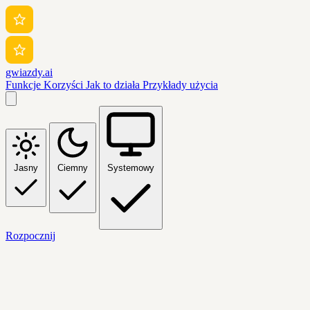
gwiazdy.ai
Funkcje
Korzyści
Jak to działa
Przykłady użycia
Jasny
Ciemny
Systemowy
Rozpocznij