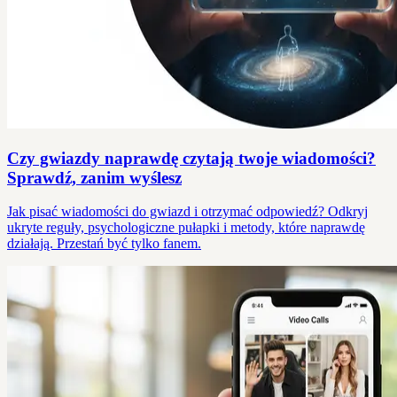
Czy gwiazdy naprawdę czytają twoje wiadomości?
Sprawdź, zanim wyślesz
Jak pisać wiadomości do gwiazd i otrzymać odpowiedź? Odkryj
ukryte reguły, psychologiczne pułapki i metody, które naprawdę
działają. Przestań być tylko fanem.