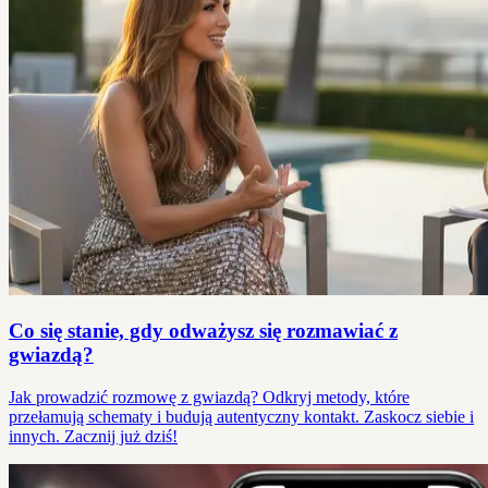
Co się stanie, gdy odważysz się rozmawiać z
gwiazdą?
Jak prowadzić rozmowę z gwiazdą? Odkryj metody, które
przełamują schematy i budują autentyczny kontakt. Zaskocz siebie i
innych. Zacznij już dziś!