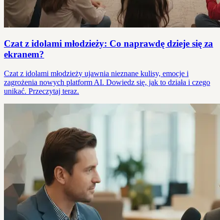
Czat z idolami młodzieży: Co naprawdę dzieje się za
ekranem?
Czat z idolami młodzieży ujawnia nieznane kulisy, emocje i
zagrożenia nowych platform AI. Dowiedz się, jak to działa i czego
unikać. Przeczytaj teraz.