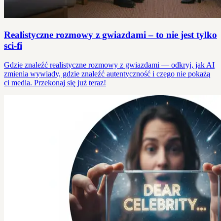
Realistyczne rozmowy z gwiazdami – to nie jest tylko
sci-fi
Gdzie znaleźć realistyczne rozmowy z gwiazdami — odkryj, jak AI
zmienia wywiady, gdzie znaleźć autentyczność i czego nie pokażą
ci media. Przekonaj się już teraz!