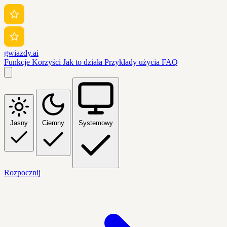
gwiazdy.ai
Funkcje
Korzyści
Jak to działa
Przykłady użycia
FAQ
Jasny
Ciemny
Systemowy
Rozpocznij