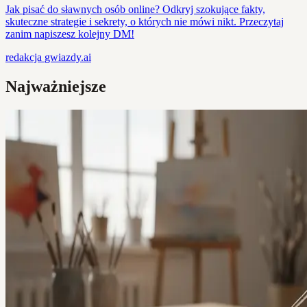
Jak pisać do sławnych osób online? Odkryj szokujące fakty,
skuteczne strategie i sekrety, o których nie mówi nikt. Przeczytaj
zanim napiszesz kolejny DM!
redakcja
gwiazdy.ai
Najważniejsze