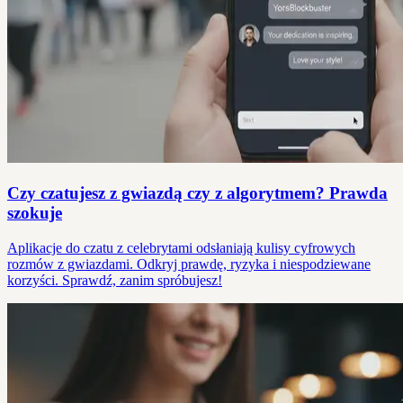
Czy czatujesz z gwiazdą czy z algorytmem? Prawda
szokuje
Aplikacje do czatu z celebrytami odsłaniają kulisy cyfrowych
rozmów z gwiazdami. Odkryj prawdę, ryzyka i niespodziewane
korzyści. Sprawdź, zanim spróbujesz!