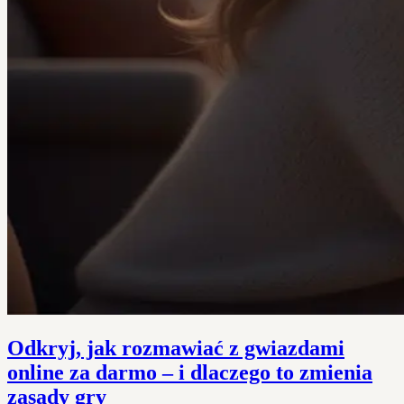
Odkryj, jak rozmawiać z gwiazdami
online za darmo – i dlaczego to zmienia
zasady gry