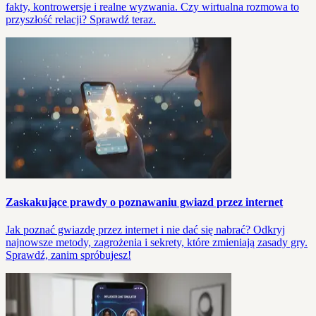
fakty, kontrowersje i realne wyzwania. Czy wirtualna rozmowa to
przyszłość relacji? Sprawdź teraz.
Zaskakujące prawdy o poznawaniu gwiazd przez internet
Jak poznać gwiazdę przez internet i nie dać się nabrać? Odkryj
najnowsze metody, zagrożenia i sekrety, które zmieniają zasady gry.
Sprawdź, zanim spróbujesz!