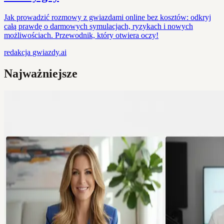
Jak prowadzić rozmowy z gwiazdami online bez kosztów: odkryj
całą prawdę o darmowych symulacjach, ryzykach i nowych
możliwościach. Przewodnik, który otwiera oczy!
redakcja
gwiazdy.ai
Najważniejsze