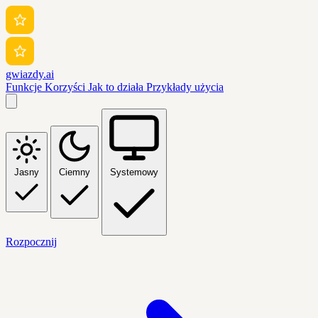
gwiazdy.ai
Funkcje
Korzyści
Jak to działa
Przykłady użycia
Jasny
Ciemny
Systemowy
Rozpocznij