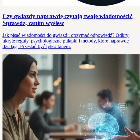
Czy gwiazdy naprawdę czytają twoje wiadomości?
Sprawdź, zanim wyślesz
Jak pisać wiadomości do gwiazd i otrzymać odpowiedź? Odkryj
ukryte reguły, psychologiczne pułapki i metody, które naprawdę
działają. Przestań być tylko fanem.