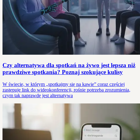
Czy alternatywa dla spotkań na żywo jest lepsza niż
prawdziwe spotkania? Poznaj szokujące kulisy
W świecie, w którym „spotkajmy się na kawie” coraz częściej
zastępuje link do wideokonferencji, rośnie potrzeba zrozumienia,
czym tak naprawdę jest alternatywa