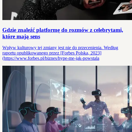
Gdzie znaleźć platformę do rozmów z celebrytami,
które mają sens
Wpływ kulturowy tej zmiany jest nie do przecenienia. Według
raportu opublikowanego przez [Forbes Polska, 2023]
(https://www.forbes.pl/biznes/hype-me-jak-powstala