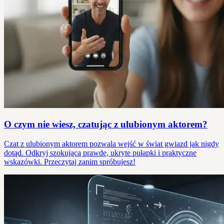
O czym nie wiesz, czatując z ulubionym aktorem?
Czat z ulubionym aktorem pozwala wejść w świat gwiazd jak nigdy
dotąd. Odkryj szokującą prawdę, ukryte pułapki i praktyczne
wskazówki. Przeczytaj zanim spróbujesz!