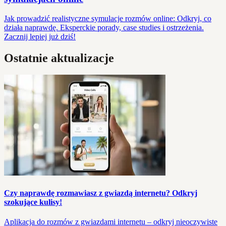
Jak prowadzić realistyczne symulacje rozmów online: Odkryj, co
działa naprawdę. Eksperckie porady, case studies i ostrzeżenia.
Zacznij lepiej już dziś!
Ostatnie aktualizacje
Czy naprawdę rozmawiasz z gwiazdą internetu? Odkryj
szokujące kulisy!
Aplikacja do rozmów z gwiazdami internetu – odkryj nieoczywiste