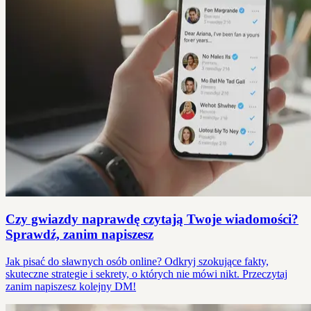
Czy gwiazdy naprawdę czytają Twoje wiadomości?
Sprawdź, zanim napiszesz
Jak pisać do sławnych osób online? Odkryj szokujące fakty,
skuteczne strategie i sekrety, o których nie mówi nikt. Przeczytaj
zanim napiszesz kolejny DM!