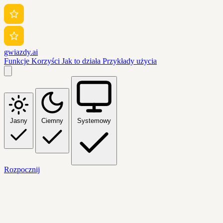
gwiazdy.ai
Funkcje
Korzyści
Jak to działa
Przykłady użycia
Jasny
Ciemny
Systemowy
Rozpocznij