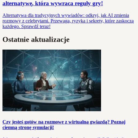
alternatywę, która wywraca reguły gry!
Alternatywa dla tradycyjnych wywiadów: odkryj, jak AI zmienia
rozmowy z celebrytami. Przewaga, ryzyka i sekrety, które zaskoczą
każdego. Sprawdź teraz!
Ostatnie aktualizacje
Czy jesteś gotów na rozmowę z wirtualną gwiazdą? Poznaj
ciemną stronę symulacji!