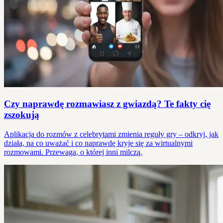
Czy naprawdę rozmawiasz z gwiazdą? Te fakty cię
zszokują
Aplikacja do rozmów z celebrytami zmienia reguły gry – odkryj, jak
działa, na co uważać i co naprawdę kryje się za wirtualnymi
rozmowami. Przewaga, o której inni milczą.