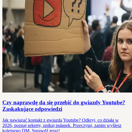
Czy naprawdę da się przebić do gwiazdy Youtube?
Zaskakujące odpowiedzi
Jak nawiązać kontakt z gwiazdą Youtube? Odkryj, co działa w
2026, poznaj sekrety, unikaj pułapek. Przeczytaj, zanim wyślesz
kolejnego DM. Sprawdź teraz!