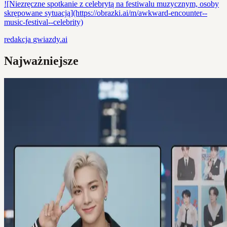
![Niezręczne spotkanie z celebrytą na festiwalu muzycznym, osoby
skrępowane sytuacją](https://obrazki.ai/m/awkward-encounter--
music-festival--celebrity)
redakcja
gwiazdy.ai
Najważniejsze