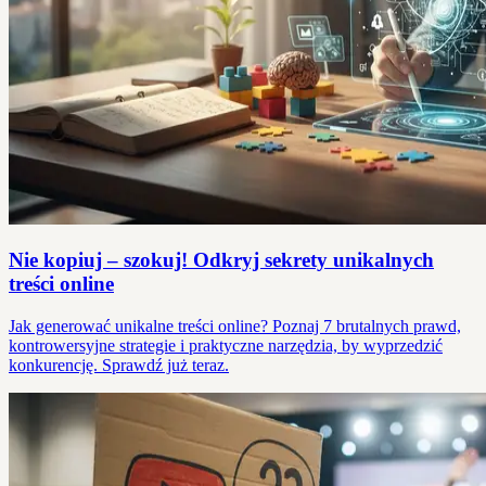
Nie kopiuj – szokuj! Odkryj sekrety unikalnych
treści online
Jak generować unikalne treści online? Poznaj 7 brutalnych prawd,
kontrowersyjne strategie i praktyczne narzędzia, by wyprzedzić
konkurencję. Sprawdź już teraz.