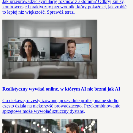
Jak przeprowadzić symulację rozmów z aktorami? Odkryj kulisy,
kontrowersje i praktyczny przewodnik, który pokaże ci, jak zrobić
to lepiej niż większość. Sprawdź teraz.
Realistyczny wywiad online, w którym AI nie brzmi jak AI
Co ciekawe, przestylizowane, przesadnie profesjonalne studio
często działa na niekorzyść prowadzącego. Przekombinowanie
sprzętowe może wywołać sztuczny dystans,