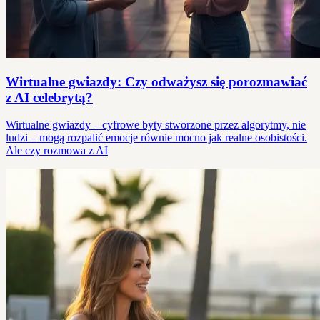
Wirtualne gwiazdy: Czy odważysz się porozmawiać
z AI celebrytą?
Wirtualne gwiazdy – cyfrowe byty stworzone przez algorytmy, nie
ludzi – mogą rozpalić emocje równie mocno jak realne osobistości.
Ale czy rozmowa z AI