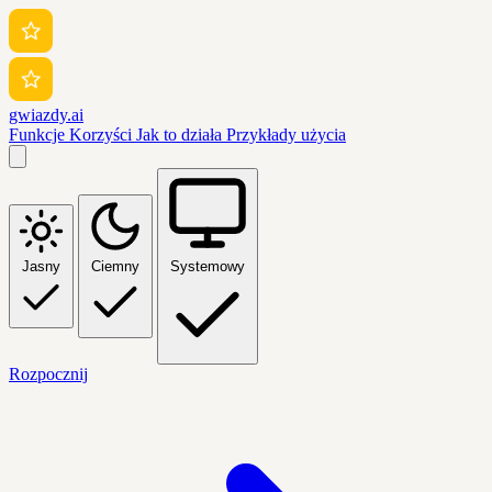
gwiazdy.ai
Funkcje
Korzyści
Jak to działa
Przykłady użycia
Jasny
Ciemny
Systemowy
Rozpocznij