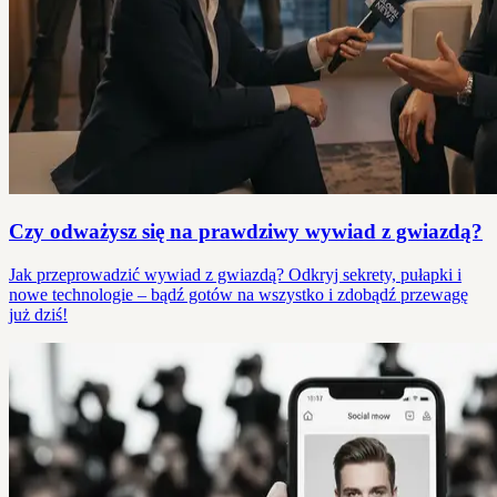
Czy odważysz się na prawdziwy wywiad z gwiazdą?
Jak przeprowadzić wywiad z gwiazdą? Odkryj sekrety, pułapki i
nowe technologie – bądź gotów na wszystko i zdobądź przewagę
już dziś!