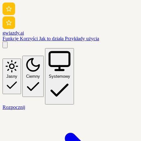
gwiazdy.ai
Funkcje
Korzyści
Jak to działa
Przykłady użycia
Jasny
Ciemny
Systemowy
Rozpocznij