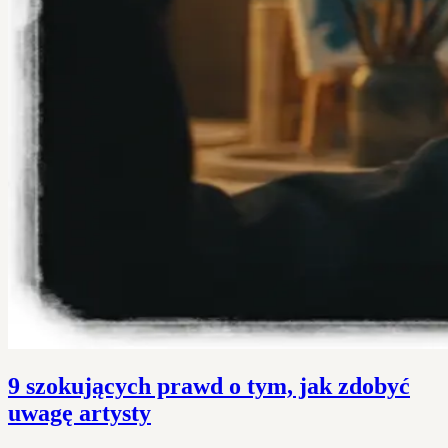
9 szokujących prawd o tym, jak zdobyć
uwagę artysty