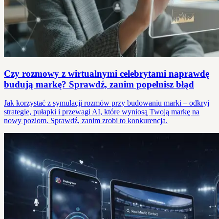
Czy rozmowy z wirtualnymi celebrytami naprawdę
budują markę? Sprawdź, zanim popełnisz błąd
Jak korzystać z symulacji rozmów przy budowaniu marki – odkryj
strategie, pułapki i przewagi AI, które wyniosą Twoją markę na
nowy poziom. Sprawdź, zanim zrobi to konkurencja.