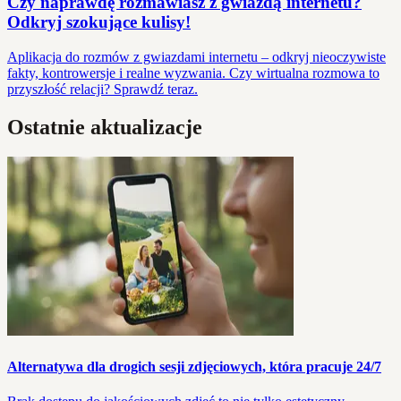
Czy naprawdę rozmawiasz z gwiazdą internetu?
Odkryj szokujące kulisy!
Aplikacja do rozmów z gwiazdami internetu – odkryj nieoczywiste
fakty, kontrowersje i realne wyzwania. Czy wirtualna rozmowa to
przyszłość relacji? Sprawdź teraz.
Ostatnie aktualizacje
Alternatywa dla drogich sesji zdjęciowych, która pracuje 24/7