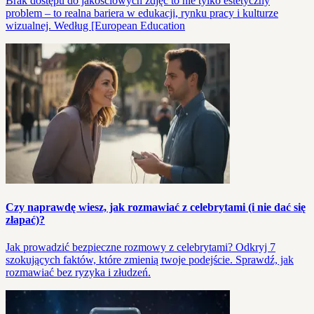
Brak dostępu do jakościowych zdjęć to nie tylko estetyczny
problem – to realna bariera w edukacji, rynku pracy i kulturze
wizualnej. Według [European Education
Czy naprawdę wiesz, jak rozmawiać z celebrytami (i nie dać się
złapać)?
Jak prowadzić bezpieczne rozmowy z celebrytami? Odkryj 7
szokujących faktów, które zmienią twoje podejście. Sprawdź, jak
rozmawiać bez ryzyka i złudzeń.