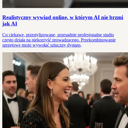
Realistyczny wywiad online, w którym AI nie brzmi
jak AI
Co ciekawe, przestylizowane, przesadnie profesjonalne studio
często działa na niekorzyść prowadzącego. Przekombinowanie
sprzętowe może wywołać sztuczny dystans,