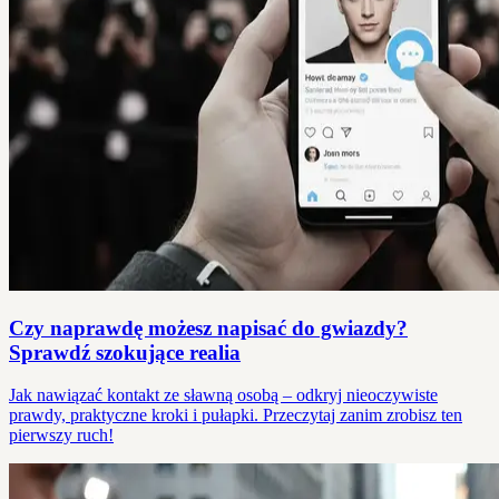
Czy naprawdę możesz napisać do gwiazdy?
Sprawdź szokujące realia
Jak nawiązać kontakt ze sławną osobą – odkryj nieoczywiste
prawdy, praktyczne kroki i pułapki. Przeczytaj zanim zrobisz ten
pierwszy ruch!