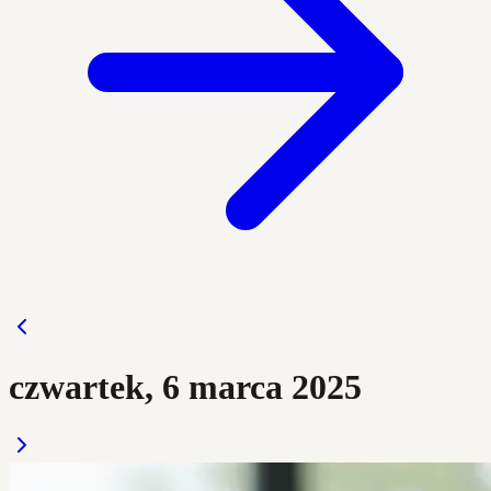
czwartek, 6 marca 2025