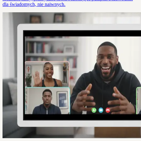
dla świadomych, nie naiwnych.