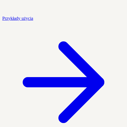
Przykłady użycia