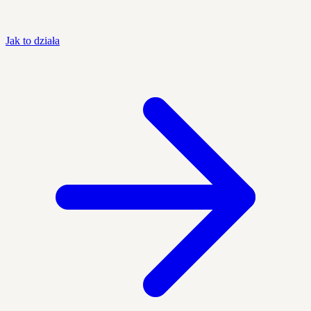
Jak to działa