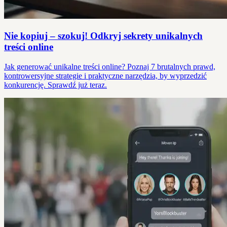
Nie kopiuj – szokuj! Odkryj sekrety unikalnych
treści online
Jak generować unikalne treści online? Poznaj 7 brutalnych prawd,
kontrowersyjne strategie i praktyczne narzędzia, by wyprzedzić
konkurencję. Sprawdź już teraz.