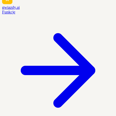
gwiazdy.ai
Funkcje