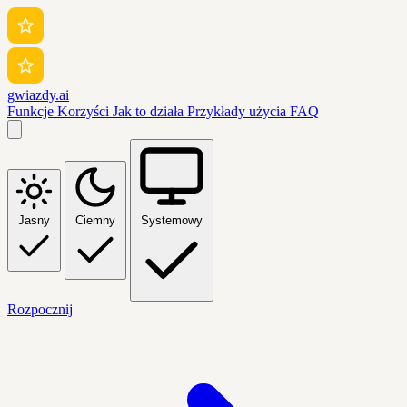
gwiazdy.ai
Funkcje
Korzyści
Jak to działa
Przykłady użycia
FAQ
Jasny
Ciemny
Systemowy
Rozpocznij