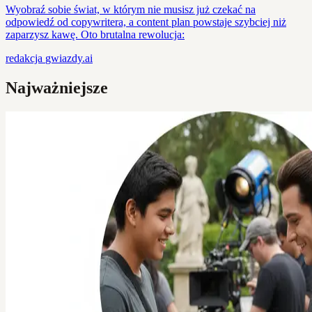
Wyobraź sobie świat, w którym nie musisz już czekać na
odpowiedź od copywritera, a content plan powstaje szybciej niż
zaparzysz kawę. Oto brutalna rewolucja:
redakcja
gwiazdy.ai
Najważniejsze