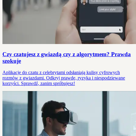
Czy czatujesz z gwiazdą czy z algorytmem? Prawda
szokuje
Aplikacje do czatu z celebrytami odsłaniają kulisy cyfrowych
rozmów z gwiazdami. Odkryj prawdę, ryzyka i niespodziewane
korzyści. Sprawdź, zanim spróbujesz!