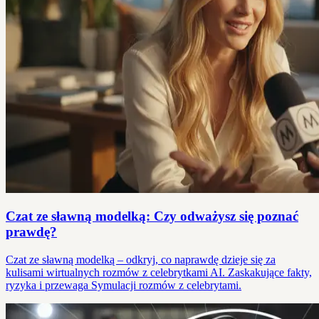
Czat ze sławną modelką: Czy odważysz się poznać
prawdę?
Czat ze sławną modelką – odkryj, co naprawdę dzieje się za
kulisami wirtualnych rozmów z celebrytkami AI. Zaskakujące fakty,
ryzyka i przewaga Symulacji rozmów z celebrytami.