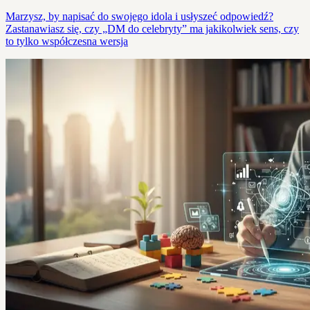
Marzysz, by napisać do swojego idola i usłyszeć odpowiedź?
Zastanawiasz się, czy „DM do celebryty” ma jakikolwiek sens, czy
to tylko współczesna wersja