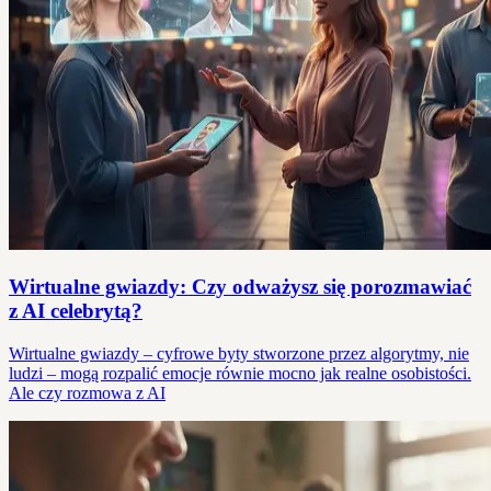
Wirtualne gwiazdy: Czy odważysz się porozmawiać
z AI celebrytą?
Wirtualne gwiazdy – cyfrowe byty stworzone przez algorytmy, nie
ludzi – mogą rozpalić emocje równie mocno jak realne osobistości.
Ale czy rozmowa z AI