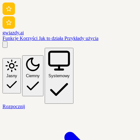
gwiazdy.ai
Funkcje
Korzyści
Jak to działa
Przykłady użycia
Jasny
Ciemny
Systemowy
Rozpocznij