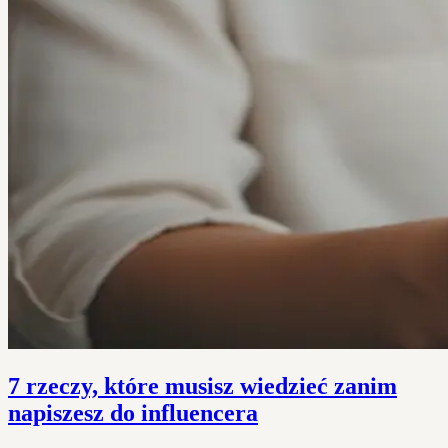
7 rzeczy, które musisz wiedzieć zanim
napiszesz do influencera