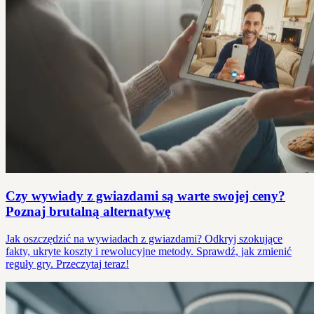
Czy wywiady z gwiazdami są warte swojej ceny?
Poznaj brutalną alternatywę
Jak oszczędzić na wywiadach z gwiazdami? Odkryj szokujące
fakty, ukryte koszty i rewolucyjne metody. Sprawdź, jak zmienić
reguły gry. Przeczytaj teraz!