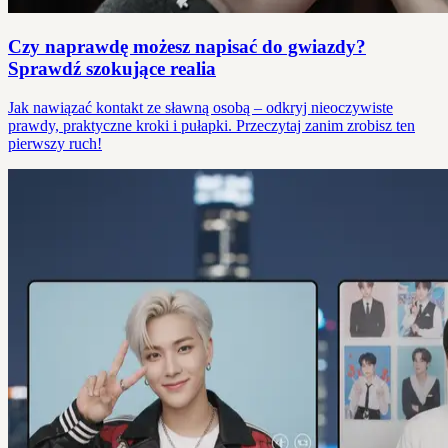
Czy naprawdę możesz napisać do gwiazdy?
Sprawdź szokujące realia
Jak nawiązać kontakt ze sławną osobą – odkryj nieoczywiste
prawdy, praktyczne kroki i pułapki. Przeczytaj zanim zrobisz ten
pierwszy ruch!