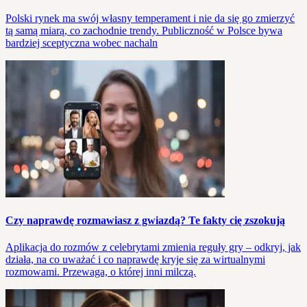
Polski rynek ma swój własny temperament i nie da się go zmierzyć
tą samą miarą, co zachodnie trendy. Publiczność w Polsce bywa
bardziej sceptyczna wobec nachaln
Czy naprawdę rozmawiasz z gwiazdą? Te fakty cię zszokują
Aplikacja do rozmów z celebrytami zmienia reguły gry – odkryj, jak
działa, na co uważać i co naprawdę kryje się za wirtualnymi
rozmowami. Przewaga, o której inni milczą.