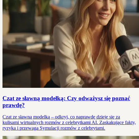
Czat ze sławną modelką: Czy odważysz się poznać
prawdę?
Czat ze sławną modelką – odkryj, co naprawdę dzieje się za
kulisami wirtualnych rozmów z celebrytkami AI. Zaskakujące fakty,
ryzyka i przewaga Symulacji rozmów z celebrytami.