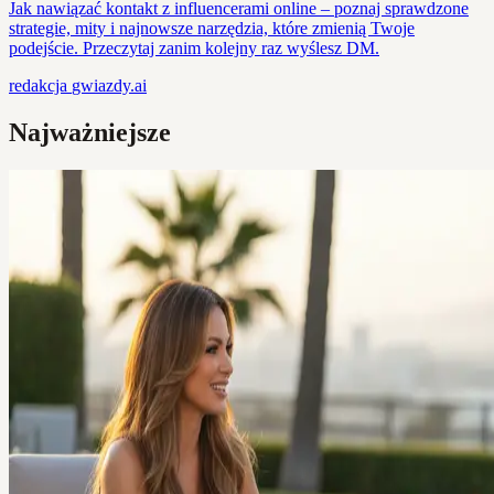
Jak nawiązać kontakt z influencerami online – poznaj sprawdzone
strategie, mity i najnowsze narzędzia, które zmienią Twoje
podejście. Przeczytaj zanim kolejny raz wyślesz DM.
redakcja
gwiazdy.ai
Najważniejsze