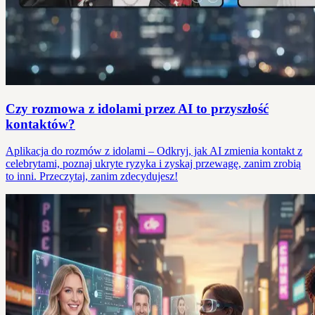
Czy rozmowa z idolami przez AI to przyszłość
kontaktów?
Aplikacja do rozmów z idolami – Odkryj, jak AI zmienia kontakt z
celebrytami, poznaj ukryte ryzyka i zyskaj przewagę, zanim zrobią
to inni. Przeczytaj, zanim zdecydujesz!