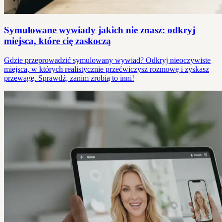
Symulowane wywiady jakich nie znasz: odkryj
miejsca, które cię zaskoczą
Gdzie przeprowadzić symulowany wywiad? Odkryj nieoczywiste
miejsca, w których realistycznie przećwiczysz rozmowę i zyskasz
przewagę. Sprawdź, zanim zrobią to inni!