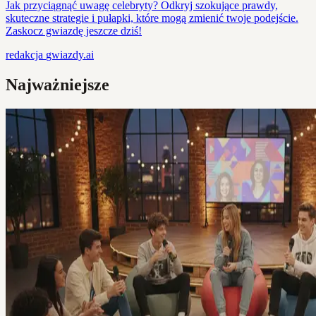
Jak przyciągnąć uwagę celebryty? Odkryj szokujące prawdy,
skuteczne strategie i pułapki, które mogą zmienić twoje podejście.
Zaskocz gwiazdę jeszcze dziś!
redakcja
gwiazdy.ai
Najważniejsze