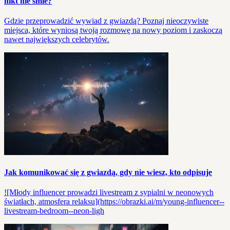
nikt nie śmie?
Gdzie przeprowadzić wywiad z gwiazdą? Poznaj nieoczywiste
miejsca, które wyniosą twoją rozmowę na nowy poziom i zaskoczą
nawet największych celebrytów.
Jak komunikować się z gwiazdą, gdy nie wiesz, kto odpisuje
![Młody influencer prowadzi livestream z sypialni w neonowych
światłach, atmosfera relaksu](https://obrazki.ai/m/young-influencer--
livestream-bedroom--neon-ligh