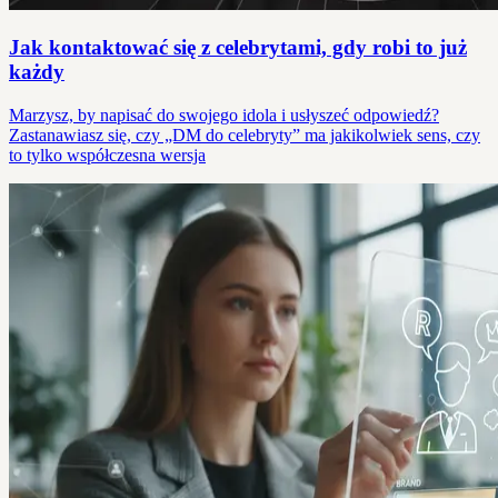
Jak kontaktować się z celebrytami, gdy robi to już
każdy
Marzysz, by napisać do swojego idola i usłyszeć odpowiedź?
Zastanawiasz się, czy „DM do celebryty” ma jakikolwiek sens, czy
to tylko współczesna wersja