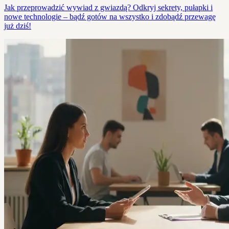
Jak przeprowadzić wywiad z gwiazdą? Odkryj sekrety, pułapki i
nowe technologie – bądź gotów na wszystko i zdobądź przewagę
już dziś!