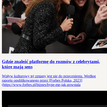
Gdzie znaleźć platformę do rozmów z celebrytami,
które mają sens
Wpływ kulturowy tej zmiany jest nie do przecenienia. Według
raportu opublikowanego przez [Forbes Polska, 2023]
(https://www.forbes.pl/biznes/hype-me-jak-powstala