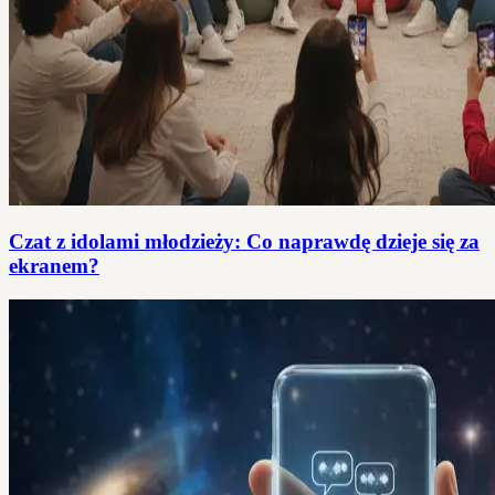
Czat z idolami młodzieży: Co naprawdę dzieje się za
ekranem?