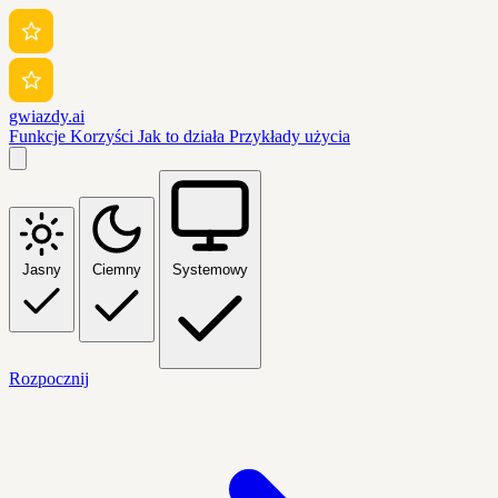
gwiazdy.ai
Funkcje
Korzyści
Jak to działa
Przykłady użycia
Jasny
Ciemny
Systemowy
Rozpocznij