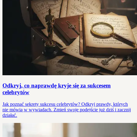
Odkryj, co naprawdę kryje się za sukcesem
celebrytów
Jak poznać sekrety sukcesu celebrytów? Odkryj prawdy, których
nie mówią w wywiadach. Zmień swoje podejście już dziś i zacznij
działać.