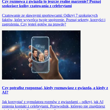
Czy rozmowa z gwiazdą to jeszcze realne marzenie? Poznaj
szokujące kulisy czatowania z celebrytami
Czatowanie ze sławnymi sportowcami: Odkryj 7 szokujących
faktów, które wywrócą twoje spojrzenie. Poznaj sekrety, korzyści i
zagrożenia. Czy jesteś gotów na prawdę?
Czy potrafisz rozpoznać, kiedy rozmawiasz z gwiazdą, a kiedy z
AI?
Jak korzystać z symulatora rozmów z gwiazdami – odkryj, jak AI
zmienia kontakt z celebrytami. Przewodnik, którego nie znajdziesz