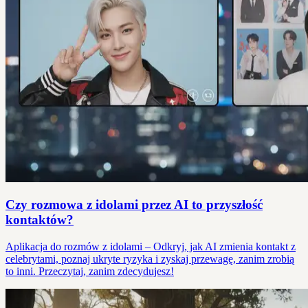
Czy rozmowa z idolami przez AI to przyszłość
kontaktów?
Aplikacja do rozmów z idolami – Odkryj, jak AI zmienia kontakt z
celebrytami, poznaj ukryte ryzyka i zyskaj przewagę, zanim zrobią
to inni. Przeczytaj, zanim zdecydujesz!