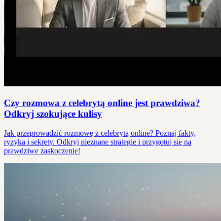
Czy rozmowa z celebrytą online jest prawdziwa?
Odkryj szokujące kulisy
Jak przeprowadzić rozmowę z celebrytą online? Poznaj fakty,
ryzyka i sekrety. Odkryj nieznane strategie i przygotuj się na
prawdziwe zaskoczenie!