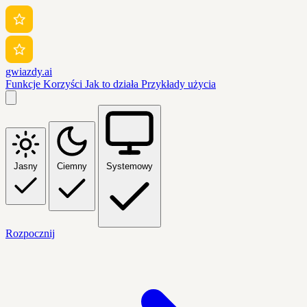
gwiazdy.ai
Funkcje
Korzyści
Jak to działa
Przykłady użycia
Jasny
Ciemny
Systemowy
Rozpocznij