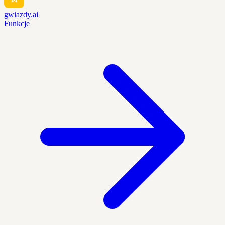
gwiazdy.ai
Funkcje