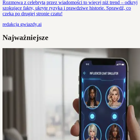
Rozmowa z celebrytą przez wiadomości to więcej niż trend – odkryj
szokujące fakty, ukryte ryzyka i prawdziwe historie. Sprawdź, co
czeka po drugiej stronie czatu!
redakcja
gwiazdy.ai
Najważniejsze