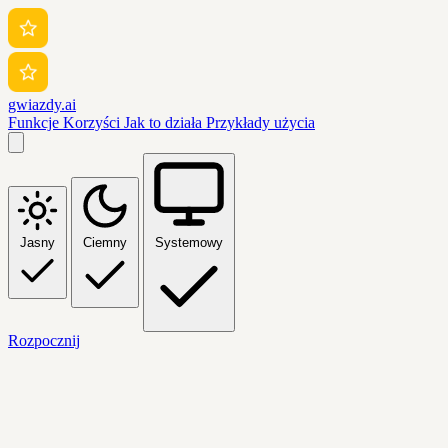
gwiazdy.ai
Funkcje
Korzyści
Jak to działa
Przykłady użycia
Jasny
Ciemny
Systemowy
Rozpocznij