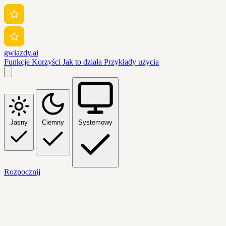
gwiazdy.ai
Funkcje
Korzyści
Jak to działa
Przykłady użycia
Jasny
Ciemny
Systemowy
Rozpocznij