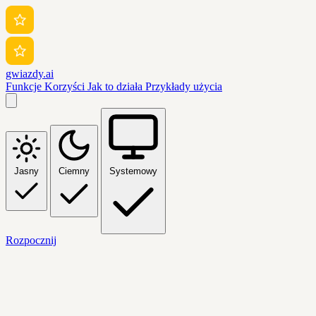
gwiazdy.ai
Funkcje
Korzyści
Jak to działa
Przykłady użycia
Jasny
Ciemny
Systemowy
Rozpocznij