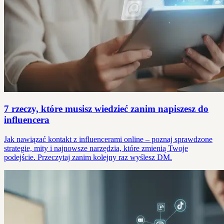
7 rzeczy, które musisz wiedzieć zanim napiszesz do
influencera
Jak nawiązać kontakt z influencerami online – poznaj sprawdzone
strategie, mity i najnowsze narzędzia, które zmienią Twoje
podejście. Przeczytaj zanim kolejny raz wyślesz DM.