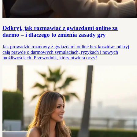
Odkryj, jak rozmawiać z gwiazdami online za
darmo – i dlaczego to zmienia zasady gry
Jak prowadzić rozmowy z gwiazdami online bez kosztów: odkryj
całą prawdę o darmowych symulacjach, ryzykach i nowych
możliwościach. Przewodnik, który otwiera oczy!