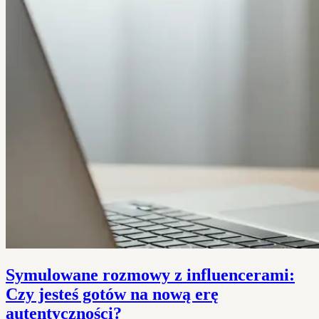
Symulowane rozmowy z influencerami:
Czy jesteś gotów na nową erę
autentyczności?