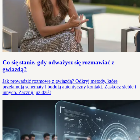
Co się stanie, gdy odważysz się rozmawiać z
gwiazdą?
Jak prowadzić rozmowę z gwiazdą? Odkryj metody, które
przełamują schematy i budują autentyczny kontakt. Zaskocz siebie i
innych. Zacznij już dziś!