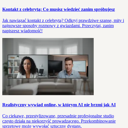
Kontakt z celebrytą: Co musisz wiedzieć zanim spróbujesz
Jak nawiązać kontakt z celebrytą? Odkryj prawdziwe szanse, mity i
najnowsze sposoby rozmowy z gwiazdami. Przeczytaj, zanim
napiszesz wiadomość!
Realistyczny wywiad online, w którym AI nie brzmi jak AI
Co ciekawe, przestylizowane, przesadnie profesjonalne studio
często działa na niekorzyść prowadzącego. Przekombinowanie
sprzętowe może wywołać sztuczny dystans,