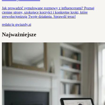
Jak prowadzić symulowane rozmowy z influencerami? Poznaj
ciemne strony, szokujące korzyści i konkretne kroki, które
zrewolucjonizują Twoje działania. Sprawdź teraz!
redakcja
gwiazdy.ai
Najważniejsze