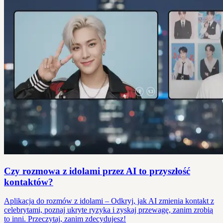
Czy rozmowa z idolami przez AI to przyszłość
kontaktów?
Aplikacja do rozmów z idolami – Odkryj, jak AI zmienia kontakt z
celebrytami, poznaj ukryte ryzyka i zyskaj przewagę, zanim zrobią
to inni. Przeczytaj, zanim zdecydujesz!