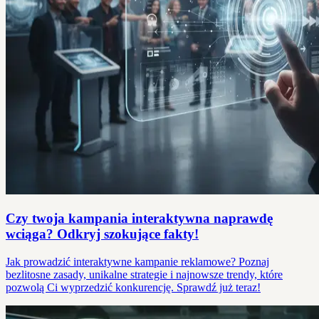
Czy twoja kampania interaktywna naprawdę
wciąga? Odkryj szokujące fakty!
Jak prowadzić interaktywne kampanie reklamowe? Poznaj
bezlitosne zasady, unikalne strategie i najnowsze trendy, które
pozwolą Ci wyprzedzić konkurencję. Sprawdź już teraz!