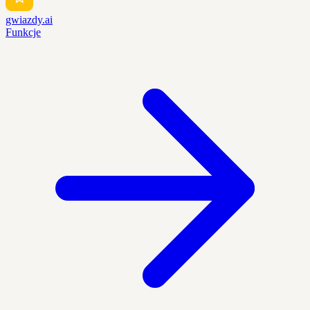
gwiazdy.ai
Funkcje