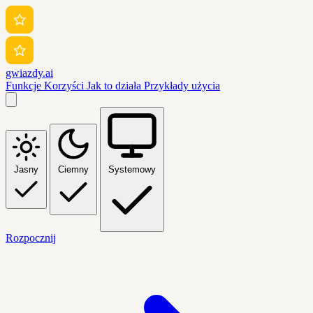
gwiazdy.ai
Funkcje
Korzyści
Jak to działa
Przykłady użycia
Jasny
Ciemny
Systemowy
Rozpocznij