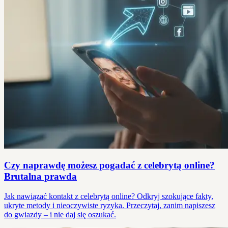
Czy naprawdę możesz pogadać z celebrytą online?
Brutalna prawda
Jak nawiązać kontakt z celebrytą online? Odkryj szokujące fakty,
ukryte metody i nieoczywiste ryzyka. Przeczytaj, zanim napiszesz
do gwiazdy – i nie daj się oszukać.