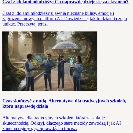
Czat z idolami młodzieży: Co naprawdę dzieje się za ekranem?
Czat z idolami młodzieży ujawnia nieznane kulisy, emocje i
zagrożenia nowych platform AI. Dowiedz się, jak to działa i czego
unikać. Przeczytaj teraz.
Czas skończyć z nudą. Alternatywa dla tradycyjnych szkoleń,
która naprawdę działa
Alternatywa dla tradycyjnych szkoleń, która zaskakuje
skutecznością. Odkryj, dlaczego stare metody zawodzą i jak AI
zmienia reguły gry. Sprawdź, co tracisz.