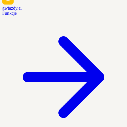
gwiazdy.ai
Funkcje