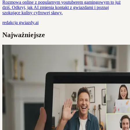
Rozmowa online z popularnym youtuberem gamingowym to już
dziś. Odkryj, jak AI zmienia kontakt z gwiazdami i poznaj
szokujące kulisy cyfrowej sławy.
redakcja
gwiazdy.ai
Najważniejsze