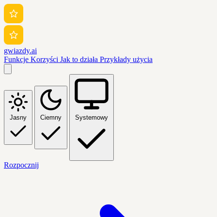
gwiazdy.ai
Funkcje
Korzyści
Jak to działa
Przykłady użycia
Jasny
Ciemny
Systemowy
Rozpocznij