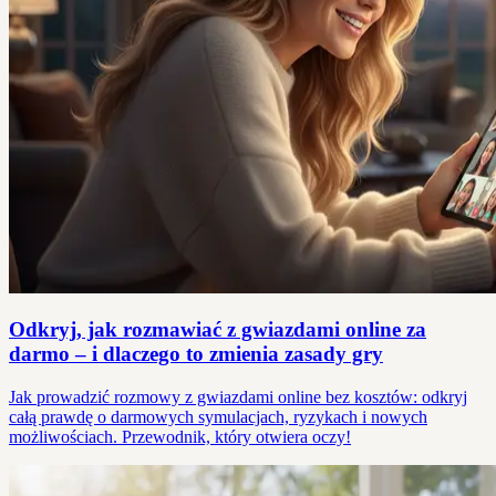
Odkryj, jak rozmawiać z gwiazdami online za
darmo – i dlaczego to zmienia zasady gry
Jak prowadzić rozmowy z gwiazdami online bez kosztów: odkryj
całą prawdę o darmowych symulacjach, ryzykach i nowych
możliwościach. Przewodnik, który otwiera oczy!