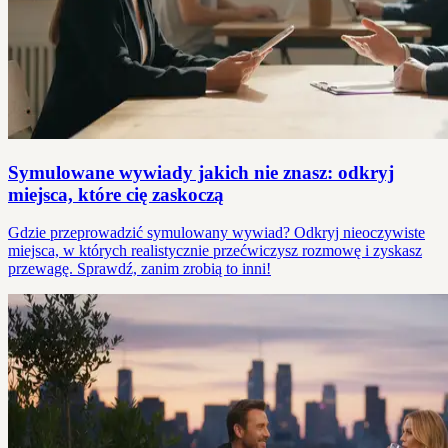
Symulowane wywiady jakich nie znasz: odkryj
miejsca, które cię zaskoczą
Gdzie przeprowadzić symulowany wywiad? Odkryj nieoczywiste
miejsca, w których realistycznie przećwiczysz rozmowę i zyskasz
przewagę. Sprawdź, zanim zrobią to inni!