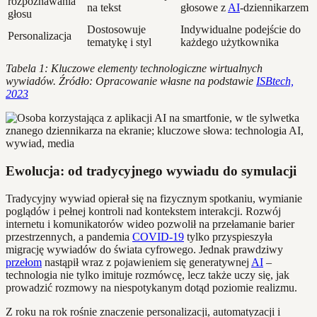
rozpoznawania
na tekst
głosowe z
AI
-dziennikarzem
głosu
Dostosowuje
Indywidualne podejście do
Personalizacja
tematykę i styl
każdego użytkownika
Tabela 1: Kluczowe elementy technologiczne wirtualnych
wywiadów. Źródło: Opracowanie własne na podstawie
ISBtech,
2023
Ewolucja: od tradycyjnego wywiadu do symulacji
Tradycyjny wywiad opierał się na fizycznym spotkaniu, wymianie
poglądów i pełnej kontroli nad kontekstem interakcji. Rozwój
internetu i komunikatorów wideo pozwolił na przełamanie barier
przestrzennych, a pandemia
COVID-19
tylko przyspieszyła
migrację wywiadów do świata cyfrowego. Jednak prawdziwy
przełom
nastąpił wraz z pojawieniem się generatywnej
AI
–
technologia nie tylko imituje rozmówcę, lecz także uczy się, jak
prowadzić rozmowy na niespotykanym dotąd poziomie realizmu.
Z roku na rok rośnie znaczenie personalizacji, automatyzacji i