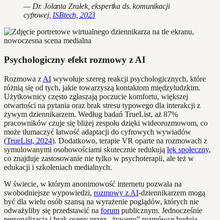
— Dr. Jolanta Zrałek, ekspertka ds. komunikacji
cyfrowej,
ISBtech, 2023
Psychologiczny efekt rozmowy z AI
Rozmowa z
AI
wywołuje szereg reakcji psychologicznych, które
różnią się od tych, jakie towarzyszą kontaktom międzyludzkim.
Użytkownicy często zgłaszają poczucie komfortu, większej
otwartości na pytania oraz brak stresu typowego dla interakcji z
żywym dziennikarzem. Według badań TrueList, aż 87%
pracowników czuje się bliżej zespołu dzięki wideorozmowom, co
może tłumaczyć łatwość adaptacji do cyfrowych wywiadów
(
TrueList, 2024
). Dodatkowo, terapie VR oparte na rozmowach z
symulowanymi osobowościami skutecznie redukują
lęk społeczny
,
co znajduje zastosowanie nie tylko w psychoterapii, ale też w
edukacji i szkoleniach medialnych.
W świecie, w którym anonimowość internetu pozwala na
swobodniejsze wypowiedzi,
rozmowy z AI
-dziennikarzem mogą
być dla wielu osób szansą na wyrażenie poglądów, których nie
odważyliby się przedstawić na
forum
publicznym. Jednocześnie
personalizacja i brak oceny przez „żywego” rozmówcę budują