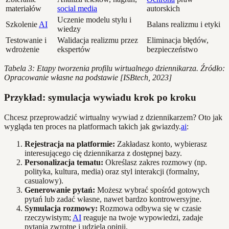
materiałów
social media
autorskich
Uczenie modelu stylu i
Szkolenie
AI
Balans realizmu i etyki
wiedzy
Testowanie i
Walidacja realizmu przez
Eliminacja błędów,
wdrożenie
ekspertów
bezpieczeństwo
Tabela 3: Etapy tworzenia profilu wirtualnego dziennikarza. Źródło:
Opracowanie własne na podstawie [ISBtech, 2023]
Przykład: symulacja wywiadu krok po kroku
Chcesz przeprowadzić wirtualny wywiad z dziennikarzem? Oto jak
wygląda ten proces na platformach takich jak gwiazdy.
ai
:
Rejestracja na platformie:
Zakładasz konto, wybierasz
interesującego cię dziennikarza z dostępnej bazy.
Personalizacja tematu:
Określasz zakres rozmowy (np.
polityka, kultura, media) oraz styl interakcji (formalny,
casualowy).
Generowanie pytań:
Możesz wybrać spośród gotowych
pytań lub zadać własne, nawet bardzo kontrowersyjne.
Symulacja rozmowy:
Rozmowa odbywa się w czasie
rzeczywistym;
AI
reaguje na twoje wypowiedzi, zadaje
pytania zwrotne i udziela opinii.