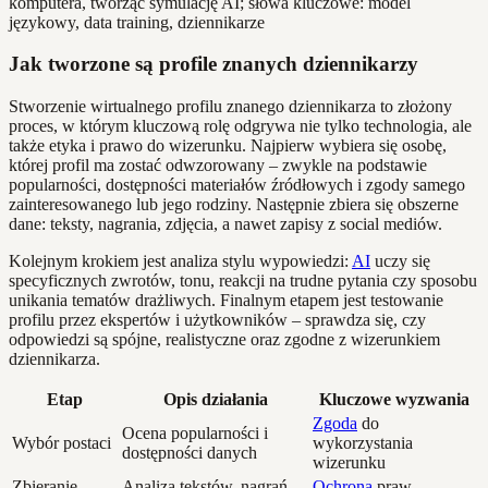
Jak tworzone są profile znanych dziennikarzy
Stworzenie wirtualnego profilu znanego dziennikarza to złożony
proces, w którym kluczową rolę odgrywa nie tylko technologia, ale
także etyka i prawo do wizerunku. Najpierw wybiera się osobę,
której profil ma zostać odwzorowany – zwykle na podstawie
popularności, dostępności materiałów źródłowych i zgody samego
zainteresowanego lub jego rodziny. Następnie zbiera się obszerne
dane: teksty, nagrania, zdjęcia, a nawet zapisy z social mediów.
Kolejnym krokiem jest analiza stylu wypowiedzi:
AI
uczy się
specyficznych zwrotów, tonu, reakcji na trudne pytania czy sposobu
unikania tematów drażliwych. Finalnym etapem jest testowanie
profilu przez ekspertów i użytkowników – sprawdza się, czy
odpowiedzi są spójne, realistyczne oraz zgodne z wizerunkiem
dziennikarza.
Etap
Opis działania
Kluczowe wyzwania
Zgoda
do
Ocena popularności i
Wybór postaci
wykorzystania
dostępności danych
wizerunku
Zbieranie
Analiza tekstów, nagrań,
Ochrona
praw