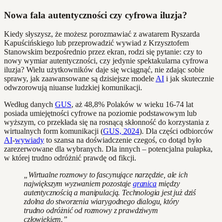
Nowa fala autentyczności czy cyfrowa iluzja?
Kiedy słyszysz, że możesz porozmawiać z awatarem Ryszarda
Kapuścińskiego lub przeprowadzić wywiad z Krzysztofem
Stanowskim bezpośrednio przez ekran, rodzi się pytanie: czy to
nowy wymiar autentyczności, czy jedynie spektakularna cyfrowa
iluzja? Wielu użytkowników daje się wciągnąć, nie zdając sobie
sprawy, jak zaawansowane są dzisiejsze modele
AI
i jak skutecznie
odwzorowują niuanse ludzkiej komunikacji.
Według danych
GUS
, aż 48,8% Polaków w wieku 16-74 lat
posiada umiejętności cyfrowe na poziomie podstawowym lub
wyższym, co przekłada się na rosnącą skłonność do korzystania z
wirtualnych form komunikacji (
GUS, 2024
). Dla części odbiorców
AI
-
wywiady
to szansa na doświadczenie czegoś, co dotąd było
zarezerwowane dla wybranych. Dla innych – potencjalna pułapka,
w której trudno odróżnić prawdę od fikcji.
„Wirtualne rozmowy to fascynujące narzędzie, ale ich
największym wyzwaniem pozostaje
granica
między
autentycznością a manipulacją. Technologia jest już dziś
zdolna do stworzenia wiarygodnego dialogu, który
trudno odróżnić od rozmowy z prawdziwym
człowiekiem.”