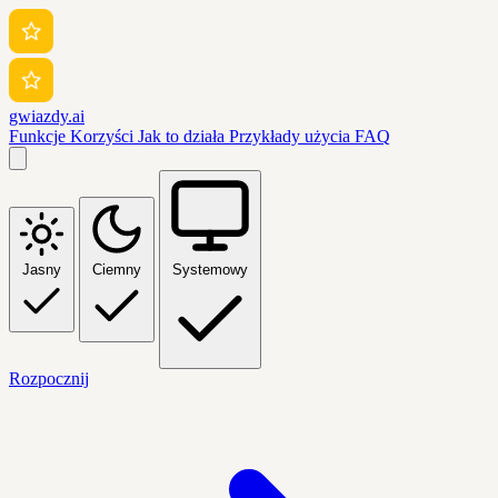
gwiazdy.ai
Funkcje
Korzyści
Jak to działa
Przykłady użycia
FAQ
Jasny
Ciemny
Systemowy
Rozpocznij