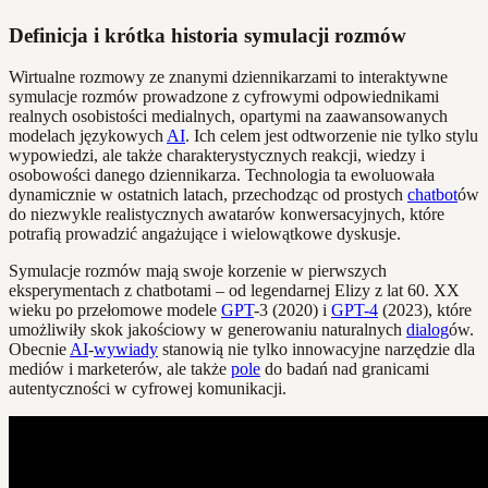
Definicja i krótka historia symulacji rozmów
Wirtualne rozmowy ze znanymi dziennikarzami to interaktywne
symulacje rozmów prowadzone z cyfrowymi odpowiednikami
realnych osobistości medialnych, opartymi na zaawansowanych
modelach językowych
AI
. Ich celem jest odtworzenie nie tylko stylu
wypowiedzi, ale także charakterystycznych reakcji, wiedzy i
osobowości danego dziennikarza. Technologia ta ewoluowała
dynamicznie w ostatnich latach, przechodząc od prostych
chatbot
ów
do niezwykle realistycznych awatarów konwersacyjnych, które
potrafią prowadzić angażujące i wielowątkowe dyskusje.
Symulacje rozmów mają swoje korzenie w pierwszych
eksperymentach z chatbotami – od legendarnej Elizy z lat 60. XX
wieku po przełomowe modele
GPT
-3 (2020) i
GPT-4
(2023), które
umożliwiły skok jakościowy w generowaniu naturalnych
dialog
ów.
Obecnie
AI
-
wywiady
stanowią nie tylko innowacyjne narzędzie dla
mediów i marketerów, ale także
pole
do badań nad granicami
autentyczności w cyfrowej komunikacji.