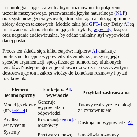
Technologia stojąca za wirtualnymi rozmowami to połączenie
uczenia maszynowego, przetwarzania języka naturalnego (
NLP
)
oraz systemów generatywnych, które zbierają i analizują ogromne
zbiory danych tekstowych. Modele takie jak
GPT-4
czy Daisy
AI
są
trenowane na zbiorach obejmujących artykuły,
wywiady
, książki
oraz nagrania audiowizualne, by oddać unikalny styl wypowiedzi
danej postaci.
Proces ten składa się z kilku etapów: najpierw
AI
analizuje
publicznie dostępne wypowiedzi dziennikarza, uczy się jego
sposobu argumentacji, specyficznego humoru czy ulubionych
tematów. Następnie generuje odpowiedzi w czasie rzeczywistym,
dostosowując ton i zakres wiedzy do kontekstu rozmowy i pytań
użytkownika.
Element
Funkcja w
AI
-
Przykład zastosowania
technologiczny
wywiadzie
Generuje
Model językowy
Tworzy realistyczne dialogi
wypowiedzi i
(np.
GPT-4
)
z użytkownikiem
odpowiedzi
Analiza
Rozpoznaje
emocje
Dostraja ton wypowiedzi
AI
sentymentu
rozmówcy
Systemy
Przetwarza mowę
Umożliwia rozmowy