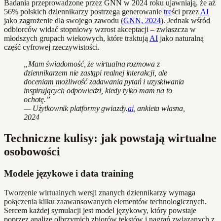
Badania przeprowadzone przez GNN w 2024 roku ujawniają, że aż
56% polskich dziennikarzy postrzega generowanie
tre
ści przez
AI
jako zagrożenie dla swojego zawodu (
GNN, 2024
). Jednak wśród
odbiorców widać stopniowy wzrost akceptacji – zwłaszcza w
młodszych grupach wiekowych, które traktują
AI
jako naturalną
część cyfrowej rzeczywistości.
„Mam świadomość, że wirtualna rozmowa z
dziennikarzem nie zastąpi realnej interakcji, ale
doceniam możliwość zadawania pytań i uzyskiwania
inspirujących odpowiedzi, kiedy tylko mam na to
ochotę.”
— Użytkownik platformy gwiazdy.
ai
, ankieta własna,
2024
Techniczne kulisy: jak powstają wirtualne
osobowości
Modele językowe i data training
Tworzenie wirtualnych wersji znanych dziennikarzy wymaga
połączenia kilku zaawansowanych elementów technologicznych.
Sercem każdej symulacji jest model językowy, który powstaje
poprzez analizę olbrzymich zbiorów tekstów i nagrań związanych z