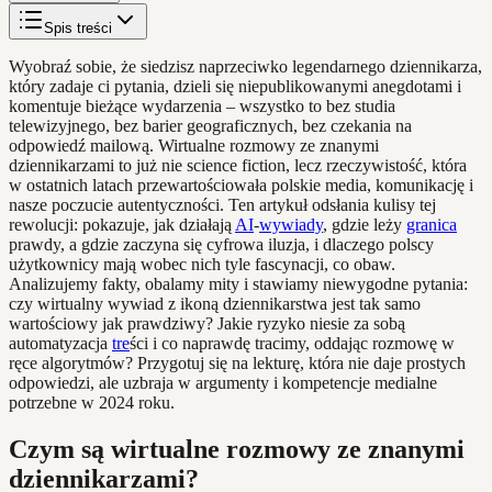
Spis treści
Wyobraź sobie, że siedzisz naprzeciwko legendarnego dziennikarza,
który zadaje ci pytania, dzieli się niepublikowanymi anegdotami i
komentuje bieżące wydarzenia – wszystko to bez studia
telewizyjnego, bez barier geograficznych, bez czekania na
odpowiedź mailową. Wirtualne rozmowy ze znanymi
dziennikarzami to już nie science fiction, lecz rzeczywistość, która
w ostatnich latach przewartościowała polskie media, komunikację i
nasze poczucie autentyczności. Ten artykuł odsłania kulisy tej
rewolucji: pokazuje, jak działają
AI
-
wywiady
, gdzie leży
granica
prawdy, a gdzie zaczyna się cyfrowa iluzja, i dlaczego polscy
użytkownicy mają wobec nich tyle fascynacji, co obaw.
Analizujemy fakty, obalamy mity i stawiamy niewygodne pytania:
czy wirtualny wywiad z ikoną dziennikarstwa jest tak samo
wartościowy jak prawdziwy? Jakie ryzyko niesie za sobą
automatyzacja
tre
ści i co naprawdę tracimy, oddając rozmowę w
ręce algorytmów? Przygotuj się na lekturę, która nie daje prostych
odpowiedzi, ale uzbraja w argumenty i kompetencje medialne
potrzebne w 2024 roku.
Czym są wirtualne rozmowy ze znanymi
dziennikarzami?