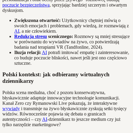
poczucie bezpieczeństwa
, sprzyjając bardziej szczerym i otwartym
dyskusjom.
Zwiększona otwartość:
Użytkownicy chętniej mówią o
swoich emocjach i problemach, gdy wiedzą, że rozmawiają z
AI
, a nie człowiekiem.
Redukcja stresu
scenicznego:
Rozmowy są mniej stresujące
w porównaniu do wywiadów na żywo, co potwierdzają
badania nad terapiami VR (Tandfonline, 2024).
Iluzja relacji:
AI
potrafi imitować empatię i zainteresowanie,
co buduje poczucie bliskości, nawet jeśli jest ono częściowo
sztuczne.
Polski kontekst: jak odbieramy wirtualnych
dziennikarzy
Polska scena medialna, choć z pozoru konserwatywna,
błyskawicznie adaptuje innowacyjne technologie komunikacji.
Kanał Zero czy Rymanowski Live pokazują, że interaktywne
wywiady
i transmisje na żywo błyskawicznie zyskują setki tysięcy
widzów. Równocześnie pojawia się debata o granicach
autentyczności – czy
AI
-dziennikarz to jeszcze medium czy już
tylko narzędzie marketingowe?