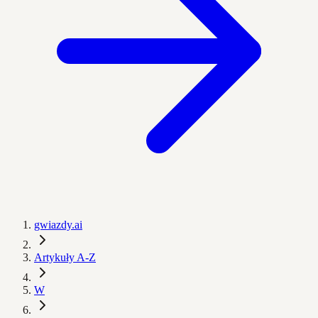
gwiazdy.ai
Artykuły A-Z
W