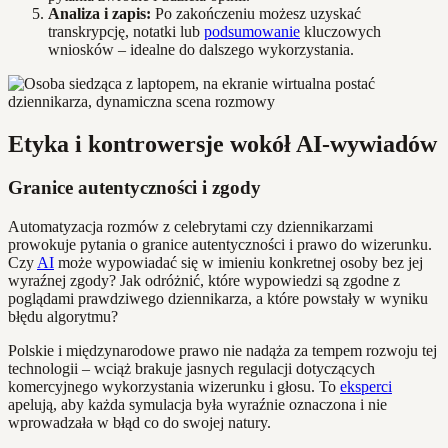
Analiza i zapis:
Po zakończeniu możesz uzyskać
transkrypcję, notatki lub
podsumowanie
kluczowych
wniosków – idealne do dalszego wykorzystania.
Etyka i kontrowersje wokół AI-wywiadów
Granice autentyczności i zgody
Automatyzacja rozmów z celebrytami czy dziennikarzami
prowokuje pytania o granice autentyczności i prawo do wizerunku.
Czy
AI
może wypowiadać się w imieniu konkretnej osoby bez jej
wyraźnej zgody? Jak odróżnić, które wypowiedzi są zgodne z
poglądami prawdziwego dziennikarza, a które powstały w wyniku
błędu algorytmu?
Polskie i międzynarodowe prawo nie nadąża za tempem rozwoju tej
technologii – wciąż brakuje jasnych regulacji dotyczących
komercyjnego wykorzystania wizerunku i głosu. To
eksperci
apelują, aby każda symulacja była wyraźnie oznaczona i nie
wprowadzała w błąd co do swojej natury.