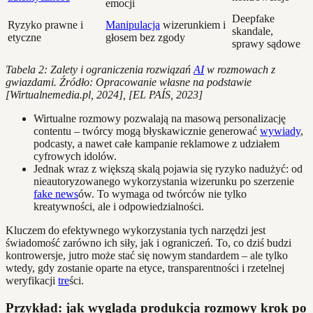
emocji
Deepfake
Ryzyko prawne i
Manipulacja
wizerunkiem i
skandale,
etyczne
głosem bez zgody
sprawy sądowe
Tabela 2: Zalety i ograniczenia rozwiązań
AI
w rozmowach z
gwiazdami. Źródło: Opracowanie własne na podstawie
[Wirtualnemedia.pl, 2024], [EL PAÍS, 2023]
Wirtualne rozmowy pozwalają na masową personalizację
contentu – twórcy mogą błyskawicznie generować
wywiady
,
podcasty, a nawet całe kampanie reklamowe z udziałem
cyfrowych idolów.
Jednak wraz z większą skalą pojawia się ryzyko nadużyć: od
nieautoryzowanego wykorzystania wizerunku po szerzenie
fake news
ów. To wymaga od twórców nie tylko
kreatywności, ale i odpowiedzialności.
Kluczem do efektywnego wykorzystania tych narzędzi jest
świadomość zarówno ich siły, jak i ograniczeń. To, co dziś budzi
kontrowersje, jutro może stać się nowym standardem – ale tylko
wtedy, gdy zostanie oparte na etyce, transparentności i rzetelnej
weryfikacji
tre
ści.
Przykład: jak wygląda produkcja rozmowy krok po