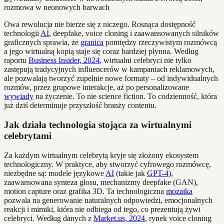
Owa rewolucja nie bierze się z niczego. Rosnąca dostępność
technologii
AI
, deepfake, voice cloning i zaawansowanych silników
graficznych sprawia, że
granica
pomiędzy rzeczywistym rozmówcą
a jego wirtualną kopią staje się coraz bardziej płynna. Według
raportu
Business Insider, 2024
, wirtualni celebryci nie tylko
zastępują tradycyjnych influencerów w kampaniach reklamowych,
ale pozwalają tworzyć zupełnie nowe formaty – od indywidualnych
rozmów, przez grupowe interakcje, aż po personalizowane
wywiady
na życzenie. To nie science fiction. To codzienność, która
już dziś determinuje przyszłość branży contentu.
Jak działa technologia stojąca za wirtualnymi
celebrytami
Za każdym wirtualnym celebrytą kryje się złożony ekosystem
technologiczny. W praktyce, aby stworzyć cyfrowego rozmówcę,
niezbędne są: modele językowe
AI
(takie jak
GPT-4
),
zaawansowana synteza głosu, mechanizmy deepfake (GAN),
motion capture oraz grafika 3D. Ta technologiczna
mozaika
pozwala na generowanie naturalnych odpowiedzi, emocjonalnych
reakcji i mimiki, która nie odbiega od tego, co prezentują żywi
celebryci. Według danych z
Market.us, 2024
, rynek voice cloning