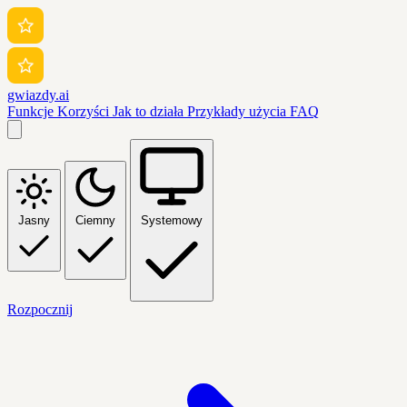
gwiazdy.ai
Funkcje
Korzyści
Jak to działa
Przykłady użycia
FAQ
Jasny
Ciemny
Systemowy
Rozpocznij