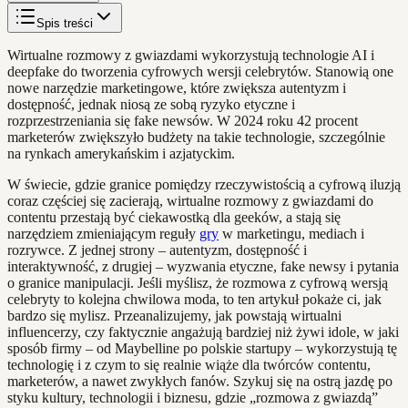
Spis treści
Wirtualne rozmowy z gwiazdami wykorzystują technologie AI i
deepfake do tworzenia cyfrowych wersji celebrytów. Stanowią one
nowe narzędzie marketingowe, które zwiększa autentyzm i
dostępność, jednak niosą ze sobą ryzyko etyczne i
rozprzestrzeniania się fake newsów. W 2024 roku 42 procent
marketerów zwiększyło budżety na takie technologie, szczególnie
na rynkach amerykańskim i azjatyckim.
W świecie, gdzie granice pomiędzy rzeczywistością a cyfrową iluzją
coraz częściej się zacierają, wirtualne rozmowy z gwiazdami do
contentu przestają być ciekawostką dla geeków, a stają się
narzędziem zmieniającym reguły
gry
w marketingu, mediach i
rozrywce. Z jednej strony – autentyzm, dostępność i
interaktywność, z drugiej – wyzwania etyczne, fake newsy i pytania
o granice manipulacji. Jeśli myślisz, że rozmowa z cyfrową wersją
celebryty to kolejna chwilowa moda, to ten artykuł pokaże ci, jak
bardzo się mylisz. Przeanalizujemy, jak powstają wirtualni
influencerzy, czy faktycznie angażują bardziej niż żywi idole, w jaki
sposób firmy – od Maybelline po polskie startupy – wykorzystują tę
technologię i z czym to się realnie wiąże dla twórców contentu,
marketerów, a nawet zwykłych fanów. Szykuj się na ostrą jazdę po
styku kultury, technologii i biznesu, gdzie „rozmowa z gwiazdą”