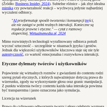
(Źródło:
Business Insider, 2024
). Subtelne różnice – jak zbyt idealna
mimika
czy powtarzalność reakcji – wychwycą jedynie najbardziej
wyczuleni odbiorcy.
"
AI
przeformatuje sposób tworzenia i konsumpcji
tre
ści,
ale nie zastąpi w pełni realnych interakcji. Konieczne są
regulacje prawne i etyczne." — cytat z rozmowy
eksperckiej,
Wirtualnemedia.pl, 2024
Mimo rozwiniętych technologii wyrafinowany odbiorca potrafi
wyczuć sztuczność – szczególnie w niuansach języka i gestów.
Jednak dla większości użytkowników kluczowa staje się nie tyle
autentyczność
, co wartość emocjonalna i rozrywkowa interakcji.
Etyczne dylematy twórców i użytkowników
Pojawienie się wirtualnych rozmów z gwiazdami do contentu rodzi
szereg pytań etycznych, z których najważniejsze dotyczą prawa do
wizerunku, zgody na wykorzystanie głosu oraz granic manipulacji.
Z punktu widzenia twórcy contentu każda taka interakcja powinna
być transparentna i jasno oznaczona jako symulacja.
Licencja na wizerunek
Prawo do cyfrowego odtworzenia twarzy i głosu celebryty wymaga