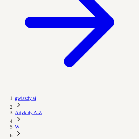
gwiazdy.ai
Artykuły A-Z
W