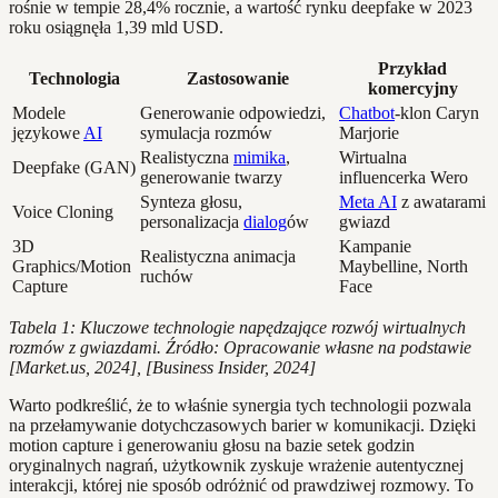
rośnie w tempie 28,4% rocznie, a wartość rynku deepfake w 2023
roku osiągnęła 1,39 mld USD.
Przykład
Technologia
Zastosowanie
komercyjny
Modele
Generowanie odpowiedzi,
Chatbot
-klon Caryn
językowe
AI
symulacja rozmów
Marjorie
Realistyczna
mimika
,
Wirtualna
Deepfake (GAN)
generowanie twarzy
influencerka Wero
Synteza głosu,
Meta AI
z awatarami
Voice Cloning
personalizacja
dialog
ów
gwiazd
3D
Kampanie
Realistyczna animacja
Graphics/Motion
Maybelline, North
ruchów
Capture
Face
Tabela 1: Kluczowe technologie napędzające rozwój wirtualnych
rozmów z gwiazdami. Źródło: Opracowanie własne na podstawie
[Market.us, 2024], [Business Insider, 2024]
Warto podkreślić, że to właśnie synergia tych technologii pozwala
na przełamywanie dotychczasowych barier w komunikacji. Dzięki
motion capture i generowaniu głosu na bazie setek godzin
oryginalnych nagrań, użytkownik zyskuje wrażenie autentycznej
interakcji, której nie sposób odróżnić od prawdziwej rozmowy. To