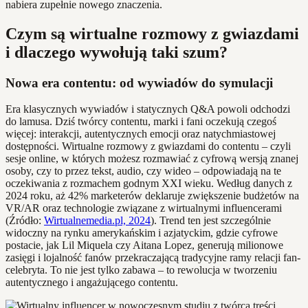
nabiera zupełnie nowego znaczenia.
Czym są wirtualne rozmowy z gwiazdami
i dlaczego wywołują taki szum?
Nowa era contentu: od wywiadów do symulacji
Era klasycznych wywiadów i statycznych Q&A powoli odchodzi
do lamusa. Dziś twórcy contentu, marki i fani oczekują czegoś
więcej: interakcji, autentycznych emocji oraz natychmiastowej
dostępności. Wirtualne rozmowy z gwiazdami do contentu – czyli
sesje online, w których możesz rozmawiać z cyfrową wersją znanej
osoby, czy to przez tekst, audio, czy wideo – odpowiadają na te
oczekiwania z rozmachem godnym XXI wieku. Według danych z
2024 roku, aż 42% marketerów deklaruje zwiększenie budżetów na
VR/AR oraz technologie związane z wirtualnymi influencerami
(Źródło:
Wirtualnemedia.pl, 2024
). Trend ten jest szczególnie
widoczny na rynku amerykańskim i azjatyckim, gdzie cyfrowe
postacie, jak Lil Miquela czy Aitana Lopez, generują milionowe
zasięgi i lojalność fanów przekraczającą tradycyjne ramy relacji fan-
celebryta. To nie jest tylko zabawa – to rewolucja w tworzeniu
autentycznego i angażującego contentu.