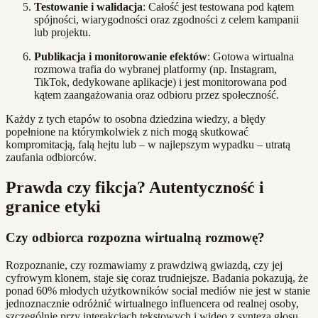
Testowanie i walidacja
: Całość jest testowana pod kątem
spójności, wiarygodności oraz zgodności z celem kampanii
lub projektu.
Publikacja i monitorowanie efektów
: Gotowa wirtualna
rozmowa trafia do wybranej platformy (np. Instagram,
TikTok, dedykowane aplikacje) i jest monitorowana pod
kątem zaangażowania oraz odbioru przez społeczność.
Każdy z tych etapów to osobna dziedzina wiedzy, a błędy
popełnione na którymkolwiek z nich mogą skutkować
kompromitacją, falą hejtu lub – w najlepszym wypadku – utratą
zaufania odbiorców.
Prawda czy fikcja? Autentyczność i
granice etyki
Czy odbiorca rozpozna wirtualną rozmowę?
Rozpoznanie, czy rozmawiamy z prawdziwą gwiazdą, czy jej
cyfrowym klonem, staje się coraz trudniejsze. Badania pokazują, że
ponad 60% młodych użytkowników social mediów nie jest w stanie
jednoznacznie odróżnić wirtualnego influencera od realnej osoby,
szczególnie przy interakcjach tekstowych i wideo z syntezą głosu