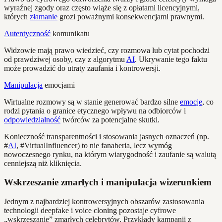
wyraźnej zgody oraz często wiąże się z opłatami licencyjnymi,
których
złamanie
grozi poważnymi konsekwencjami prawnymi.
Autentyczność
komunikatu
Widzowie mają prawo wiedzieć, czy rozmowa lub cytat pochodzi
od prawdziwej osoby, czy z algorytmu
AI
. Ukrywanie tego faktu
może prowadzić do utraty zaufania i kontrowersji.
Manipulacja
emocjami
Wirtualne rozmowy są w stanie generować bardzo silne
emocje
, co
rodzi pytania o granice etycznego wpływu na odbiorców i
odpowiedzialność
twórców za potencjalne skutki.
Konieczność transparentności i stosowania jasnych oznaczeń (np.
#
AI
, #VirtualInfluencer) to nie fanaberia, lecz wymóg
nowoczesnego rynku, na którym wiarygodność i zaufanie są walutą
cenniejszą niż kliknięcia.
Wskrzeszanie zmarłych i manipulacja wizerunkiem
Jednym z najbardziej kontrowersyjnych obszarów zastosowania
technologii deepfake i voice cloning pozostaje cyfrowe
„wskrzeszanie” zmarłych celebrytów. Przykłady kampanii z