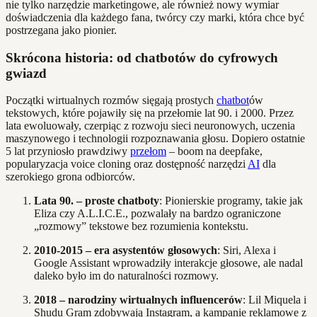
nie tylko narzędzie marketingowe, ale również nowy wymiar
doświadczenia dla każdego fana, twórcy czy marki, która chce być
postrzegana jako pionier.
Skrócona historia: od chatbotów do cyfrowych
gwiazd
Początki wirtualnych rozmów sięgają prostych
chatbot
ów
tekstowych, które pojawiły się na przełomie lat 90. i 2000. Przez
lata ewoluowały, czerpiąc z rozwoju sieci neuronowych, uczenia
maszynowego i technologii rozpoznawania głosu. Dopiero ostatnie
5 lat przyniosło prawdziwy
przełom
– boom na deepfake,
popularyzacja voice cloning oraz dostępność narzędzi
AI
dla
szerokiego grona odbiorców.
Lata 90. – proste chatboty
: Pionierskie programy, takie jak
Eliza czy A.L.I.C.E., pozwalały na bardzo ograniczone
„rozmowy” tekstowe bez rozumienia kontekstu.
2010-2015 – era asystentów głosowych
: Siri, Alexa i
Google Assistant wprowadziły interakcje głosowe, ale nadal
daleko było im do naturalności rozmowy.
2018 – narodziny wirtualnych influencerów
: Lil Miquela i
Shudu Gram zdobywają Instagram, a kampanie reklamowe z