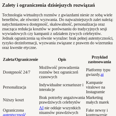
Zalety i ograniczenia dzisiejszych rozwiązań
Technologia wirtualnych rozmów z gwiazdami niesie ze sobą wiele
benefitów, ale również wyzwania. Do najważniejszych zalet należą:
natychmiastowa dostępność, skalowalność, personalizacja oraz
znacząca redukcja kosztów w porównaniu do tradycyjnych sesji
wywiadowych czy kampanii z udziałem żywych celebrytów.
Jednak ograniczenia są równie wyraźne: brak pełnej autentyczności,
ryzyko dezinformacji, wyzwania związane z prawem do wizerunku
oraz kwestie etyczne.
Przykład
Zaleta/Ograniczenie
Opis
zastosowania
Możliwość prowadzenia
Platformy typu
Dostępność 24/7
rozmów bez ograniczeń
gwiazdy.
ai
czasowych
Kampanie
Indywidualne scenariusze i
Personalizacja
viralowe na
interakcje
Instagramie
Brak potrzeby angażowania
Marketing
Niższy koszt
prawdziwych celebrytów
małych marek
AI
nie oddaje wszystkich
Ograniczona
Fake newsy i
niuansów prawdziwych
autentyczność
kontrowersje