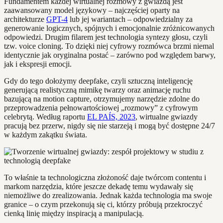
Fundamentem każdej wirtualnej rozmowy z gwiazdą jest
zaawansowany model językowy – najczęściej oparty na
architekturze
GPT-4
lub jej wariantach – odpowiedzialny za
generowanie logicznych, spójnych i emocjonalnie zróżnicowanych
odpowiedzi. Drugim filarem jest technologia syntezy głosu, czyli
tzw. voice cloning. To dzięki niej cyfrowy rozmówca brzmi niemal
identycznie jak oryginalna postać – zarówno pod względem barwy,
jak i ekspresji emocji.
Gdy do tego dołożymy deepfake, czyli sztuczną inteligencję
generującą realistyczną mimikę twarzy oraz animację ruchu
bazującą na motion capture, otrzymujemy narzędzie zdolne do
przeprowadzenia pełnowartościowej „rozmowy” z cyfrowym
celebrytą. Według raportu
EL PAÍS, 2023
, wirtualne gwiazdy
pracują bez przerw, nigdy się nie starzeją i mogą być dostępne 24/7
w każdym zakątku świata.
To właśnie ta technologiczna złożoność daje twórcom contentu i
markom narzędzia, które jeszcze dekadę temu wydawały się
niemożliwe do zrealizowania. Jednak każda technologia ma swoje
granice – o czym przekonują się ci, którzy próbują przekroczyć
cienką linię między inspiracją a manipulacją.