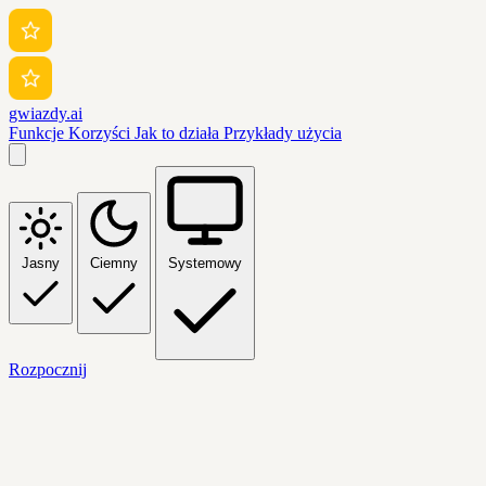
gwiazdy.ai
Funkcje
Korzyści
Jak to działa
Przykłady użycia
Jasny
Ciemny
Systemowy
Rozpocznij