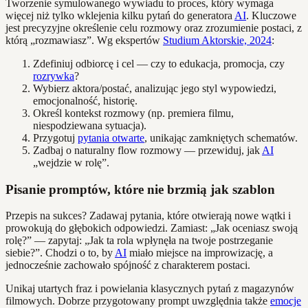
Tworzenie symulowanego wywiadu to proces, który wymaga
więcej niż tylko wklejenia kilku pytań do generatora
AI
. Kluczowe
jest precyzyjne określenie celu rozmowy oraz zrozumienie postaci, z
którą „rozmawiasz”. Wg ekspertów
Studium Aktorskie, 2024
:
Zdefiniuj odbiorcę i cel — czy to edukacja, promocja, czy
rozrywka
?
Wybierz aktora/postać, analizując jego styl wypowiedzi,
emocjonalność, historię.
Określ kontekst rozmowy (np. premiera filmu,
niespodziewana sytuacja).
Przygotuj
pytania otwarte
, unikając zamkniętych schematów.
Zadbaj o naturalny flow rozmowy — przewiduj, jak
AI
„wejdzie w rolę”.
Pisanie promptów, które nie brzmią jak szablon
Przepis na sukces? Zadawaj pytania, które otwierają nowe wątki i
prowokują do głębokich odpowiedzi. Zamiast: „Jak oceniasz swoją
rolę?” — zapytaj: „Jak ta rola wpłynęła na twoje postrzeganie
siebie?”. Chodzi o to, by
AI
miało miejsce na improwizację, a
jednocześnie zachowało spójność z charakterem postaci.
Unikaj utartych fraz i powielania klasycznych pytań z magazynów
filmowych. Dobrze przygotowany prompt uwzględnia także
emocje