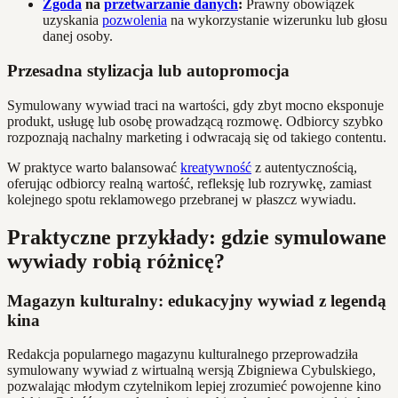
Zgoda
na
przetwarzanie danych
:
Prawny obowiązek
uzyskania
pozwolenia
na wykorzystanie wizerunku lub głosu
danej osoby.
Przesadna stylizacja lub autopromocja
Symulowany wywiad traci na wartości, gdy zbyt mocno eksponuje
produkt, usługę lub osobę prowadzącą rozmowę. Odbiorcy szybko
rozpoznają nachalny marketing i odwracają się od takiego contentu.
W praktyce warto balansować
kreatywność
z autentycznością,
oferując odbiorcy realną wartość, refleksję lub rozrywkę, zamiast
kolejnego spotu reklamowego przebranej w płaszcz wywiadu.
Praktyczne przykłady: gdzie symulowane
wywiady robią różnicę?
Magazyn kulturalny: edukacyjny wywiad z legendą
kina
Redakcja popularnego magazynu kulturalnego przeprowadziła
symulowany wywiad z wirtualną wersją Zbigniewa Cybulskiego,
pozwalając młodym czytelnikom lepiej zrozumieć powojenne kino