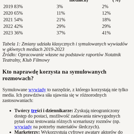
2019
83%
3%
2%
2020
65%
11%
12%
2021
54%
21%
18%
2022
42%
29%
29%
2023
36%
37%
41%
Tabela 1: Zmiany udziału klasycznych i symulowanych wywiadów
w głównych mediach 2019-2023
Źródło: Opracowanie własne na podstawie raportów Notatnik
Teatralny, Klub Filmowy
Kto naprawdę korzysta na symulowanych
rozmowach?
Symulowane
wywiady
to narzędzie, z którego korzystają nie tylko
media. Ich prawdziwa siła ujawnia się w różnorodnych
zastosowaniach:
Twórcy
tre
ści i dziennikarze:
Zyskują nieograniczony
dostęp do postaci, możliwość zadawania niewygodnych
pytań oraz testowania różnych scenariuszy rozmów (np.
wywiady
na potrzeby materiałów śledczych).
Marketerzy:
Wykorzystują cyfrowe awatary aktorów do