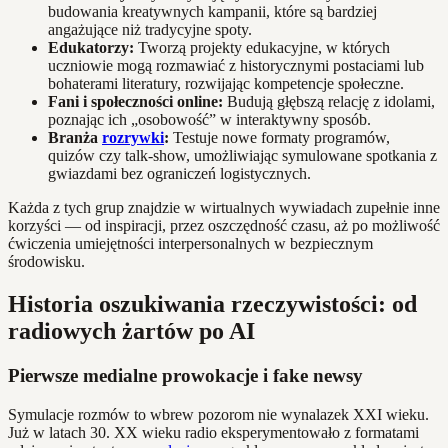
budowania kreatywnych kampanii, które są bardziej
angażujące niż tradycyjne spoty.
Edukatorzy:
Tworzą projekty edukacyjne, w których
uczniowie mogą rozmawiać z historycznymi postaciami lub
bohaterami literatury, rozwijając kompetencje społeczne.
Fani i społeczności online:
Budują głębszą relację z idolami,
poznając ich „osobowość” w interaktywny sposób.
Branża
rozrywki
:
Testuje nowe formaty programów,
quizów czy talk-show, umożliwiając symulowane spotkania z
gwiazdami bez ograniczeń logistycznych.
Każda z tych grup znajdzie w wirtualnych wywiadach zupełnie inne
korzyści — od inspiracji, przez oszczędność czasu, aż po możliwość
ćwiczenia umiejętności interpersonalnych w bezpiecznym
środowisku.
Historia oszukiwania rzeczywistości: od
radiowych żartów po AI
Pierwsze medialne prowokacje i fake newsy
Symulacje rozmów to wbrew pozorom nie wynalazek XXI wieku.
Już w latach 30. XX wieku radio eksperymentowało z formatami