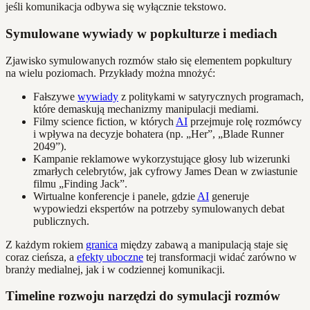
jeśli komunikacja odbywa się wyłącznie tekstowo.
Symulowane wywiady w popkulturze i mediach
Zjawisko symulowanych rozmów stało się elementem popkultury
na wielu poziomach. Przykłady można mnożyć:
Fałszywe
wywiady
z politykami w satyrycznych programach,
które demaskują mechanizmy manipulacji mediami.
Filmy science fiction, w których
AI
przejmuje rolę rozmówcy
i wpływa na decyzje bohatera (np. „Her”, „Blade Runner
2049”).
Kampanie reklamowe wykorzystujące głosy lub wizerunki
zmarłych celebrytów, jak cyfrowy James Dean w zwiastunie
filmu „Finding Jack”.
Wirtualne konferencje i panele, gdzie
AI
generuje
wypowiedzi ekspertów na potrzeby symulowanych debat
publicznych.
Z każdym rokiem
granica
między zabawą a manipulacją staje się
coraz cieńsza, a
efekty uboczne
tej transformacji widać zarówno w
branży medialnej, jak i w codziennej komunikacji.
Timeline rozwoju narzędzi do symulacji rozmów