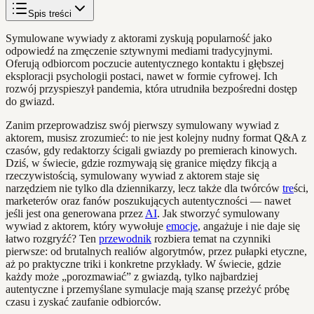
Spis treści
Symulowane wywiady z aktorami zyskują popularność jako
odpowiedź na zmęczenie sztywnymi mediami tradycyjnymi.
Oferują odbiorcom poczucie autentycznego kontaktu i głębszej
eksploracji psychologii postaci, nawet w formie cyfrowej. Ich
rozwój przyspieszył pandemia, która utrudniła bezpośredni dostęp
do gwiazd.
Zanim przeprowadzisz swój pierwszy symulowany wywiad z
aktorem, musisz zrozumieć: to nie jest kolejny nudny format Q&A z
czasów, gdy redaktorzy ścigali gwiazdy po premierach kinowych.
Dziś, w świecie, gdzie rozmywają się granice między fikcją a
rzeczywistością, symulowany wywiad z aktorem staje się
narzędziem nie tylko dla dziennikarzy, lecz także dla twórców
tre
ści,
marketerów oraz fanów poszukujących autentyczności — nawet
jeśli jest ona generowana przez
AI
. Jak stworzyć symulowany
wywiad z aktorem, który wywołuje
emocje
, angażuje i nie daje się
łatwo rozgryźć? Ten
przewodnik
rozbiera temat na czynniki
pierwsze: od brutalnych realiów algorytmów, przez pułapki etyczne,
aż po praktyczne triki i konkretne przykłady. W świecie, gdzie
każdy może „porozmawiać” z gwiazdą, tylko najbardziej
autentyczne i przemyślane symulacje mają szansę przeżyć próbę
czasu i zyskać zaufanie odbiorców.