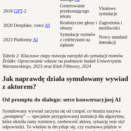
Generowanie
Viralowe
2018
GPT
-2
przekonującego
symulacje
tekstu
Realistyczne głosy i
Zagrożenia i
2020
Deepfake, voice
AI
obrazy
możliwości
Symulacje rozmów
Nowy standard
2023
Platformy
AI
z celebrytami na
interakcji
żądanie
Tabela 2: Kluczowe etapy rozwoju narzędzi do symulacji rozmów
Źródło: Opracowanie własne na podstawie badań Uniwersytetu
Warszawskiego, 2023 oraz Klub Filmowy, 2024
Jak naprawdę działa symulowany wywiad
z aktorem?
Od promptu do dialogu: serce konwersacyjnej AI
Symulowany wywiad zaczyna się od czegoś, co branża nazywa
„promptem” — specjalnie przygotowanej instrukcji dla algorytmu,
która określa ramy rozmowy, osobowość aktora, sytuację oraz styl
odpowiedzi. To właśnie tu decyduje się, czy rozmowa pójdzie w