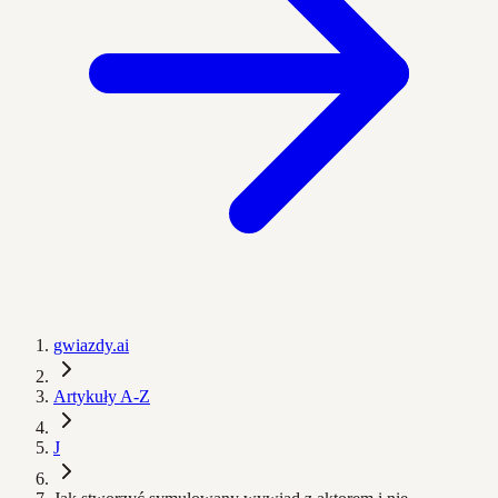
gwiazdy.ai
Artykuły A-Z
J