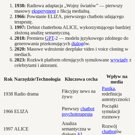
1938:
Radiowa adaptacja „Wojny światów” — pierwszy
masowy
eksperyment
z fikcją medialną.
1966:
Powstanie ELIZA, pierwszego chatbotu udającego
terapeutę.
1997:
Debiut chatterbota ALICE, wykorzystującego bardziej
złożoną analizę semantyczną.
2018:
Premiera
GPT
-2 — modelu językowego zdolnego do
generowania przekonujących
dialog
ów.
2020:
Masowe wdrożenie deepfake video i voice cloning w
mediach.
2023:
Rozkwit platform oferujących symulowane
wywiady
z
celebrytami i aktorami.
Wpływ na
Rok
Narzędzie/Technologia
Kluczowa cecha
media
Panika
,
Fikcyjny news na
1938
Radio drama
redefinicja
żywo
autentyczności
Początki
Pierwszy
chatbot
1966
ELIZA
symulacji
psychoterapeuta
rozmowy
Analiza
Rozwój
1997
ALICE
semantyczna w
chatbot
ów
dialogu
AI