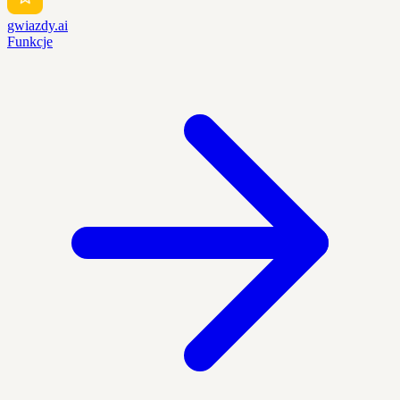
gwiazdy.ai
Funkcje