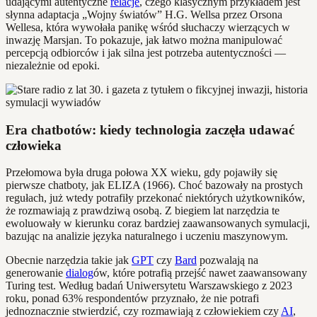
udającymi autentyczne
relacje
, czego klasycznym przykładem jest
słynna adaptacja „Wojny światów” H.G. Wellsa przez Orsona
Wellesa, która wywołała panikę wśród słuchaczy wierzących w
inwazję Marsjan. To pokazuje, jak łatwo można manipulować
percepcją odbiorców i jak silna jest potrzeba autentyczności —
niezależnie od epoki.
Era chatbotów: kiedy technologia zaczęła udawać
człowieka
Przełomowa była druga połowa XX wieku, gdy pojawiły się
pierwsze chatboty, jak ELIZA (1966). Choć bazowały na prostych
regułach, już wtedy potrafiły przekonać niektórych użytkowników,
że rozmawiają z prawdziwą osobą. Z biegiem lat narzędzia te
ewoluowały w kierunku coraz bardziej zaawansowanych symulacji,
bazując na analizie języka naturalnego i uczeniu maszynowym.
Obecnie narzędzia takie jak
GPT
czy
Bard
pozwalają na
generowanie
dialog
ów, które potrafią przejść nawet zaawansowany
Turing test. Według badań Uniwersytetu Warszawskiego z 2023
roku, ponad 63% respondentów przyznało, że nie potrafi
jednoznacznie stwierdzić, czy rozmawiają z człowiekiem czy
AI
,