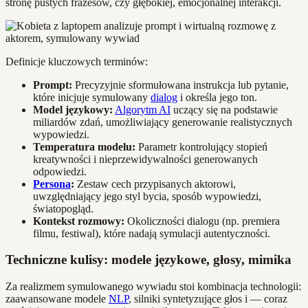
stronę pustych frazesów, czy głębokiej, emocjonalnej interakcji.
Definicje kluczowych terminów:
Prompt:
Precyzyjnie sformułowana instrukcja lub pytanie,
które inicjuje symulowany
dialog
i określa jego ton.
Model językowy:
Algorytm AI
uczący się na podstawie
miliardów zdań, umożliwiający generowanie realistycznych
wypowiedzi.
Temperatura modelu:
Parametr kontrolujący stopień
kreatywności i nieprzewidywalności generowanych
odpowiedzi.
Persona
:
Zestaw cech przypisanych aktorowi,
uwzględniający jego styl bycia, sposób wypowiedzi,
światopogląd.
Kontekst rozmowy:
Okoliczności dialogu (np. premiera
filmu, festiwal), które nadają symulacji autentyczności.
Techniczne kulisy: modele językowe, głosy, mimika
Za realizmem symulowanego wywiadu stoi kombinacja technologii:
zaawansowane modele
NLP
, silniki syntetyzujące głos i — coraz