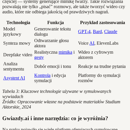
częściej — systemy generujące mimikę twarzy. Takie rozwiązania
pozwalają nie tylko „pisać” rozmowy, ale także tworzyć wideo czy
audio, które nie odbiega jakością od prawdziwych nagrań.
Technologia
Funkcja
Przykład zastosowania
Model
Generowanie tekstu
GPT-4
,
Bard
,
Claude
językowy
dialogu
Odtwarzanie głosu
Synteza mowy
Voice
AI
, ElevenLabs
aktora
Realistyczna
mimika
i
Wideo z cyfrowym
Deepfake video
gesty
aktorem
Analiza
Dobór emocji i tonu
Reakcje na trudne pytania
sentymentu
Kontrola
i edycja
Platformy do symulacji
Asystent AI
symulacji
rozmów
Tabela 3: Kluczowe technologie używane w symulowanych
wywiadach
Źródło: Opracowanie własne na podstawie materiałów Studium
Aktorskie, 2024
Gwiazdy.ai i inne narzędzia: co je wyróżnia?
Na rynku pojawiło się wiele platform oferujących symulowane