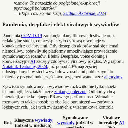
rozmów. To narzędzie do pogłębionej eksploracji
psychologii bohaterów."
— Ekspert ds. komunikacji,
Studium Aktorskie, 2024
Pandemia, deepfake i efekt viralowych wywiadów
Pandemia
COVID-19
zamknęła plany filmowe, festiwale oraz
redakcyjne studia, co przyspieszyło cyfrową rewolucję w
kontaktach z celebrytami. Gdy dostęp do aktorów stał się niemal
niemożliwy, pojawiły się platformy umożliwiające prowadzenie
symulowanych rozmów. Efekt? Deepfake, voice cloning i
konwersacyjne
AI
zaczęły zdobywać viralowy rozgłos. Wg raportu
Notatnik Teatralny, 2024
, już ponad 40% najczęściej
udostępnianych w sieci wywiadów z osobami publicznymi to
materiały przynajmniej częściowo wygenerowane przez
algorytmy
.
Zjawisko symulowanych wywiadów rozkwitło nie tylko dzięki
technologii, lecz także przez
zmiany społeczne
. Odbiorcy chcą
interakcji, a nie kolejnego PR-owego performansu. Wirtualne
rozmowy to także sposób na obejście ograniczeń — zarówno
logistycznych, jak i tych związanych z wizerunkową kontrolą.
Symulowane
Viralowe
Klasyczne
wywiady
Rok
wywiady
(udział w
interakcje
AI
(udział w mediach)
mediach)
(%)