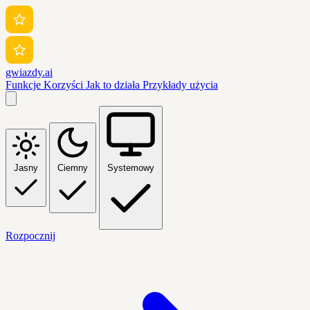
gwiazdy.ai
Funkcje
Korzyści
Jak to działa
Przykłady użycia
Jasny
Ciemny
Systemowy
Rozpocznij