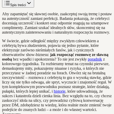
Spis treści
Aby zapamiętać się sławnej osobie, zaakceptuj swoją tremę i postaw
na autentyczność zamiast perfekcji. Badania pokazują, że celebryci
doceniają szczerość i konkret oraz odpornie reagują na sztampowe
complimenty. Zamiast szukać idealnych słów, skoncentruj się na
autentycznym zainteresowaniu i naturalnym rozpoczęciu rozmowy.
W świecie, gdzie odległość między zwykłym człowiekiem a
celebrytą bywa złudzeniem, pojawia się jedno pytanie, które
elektryzuje zarówno nieśmiałych fanów, jak i cynicznych
obserwatorów show-biznesu:
jak rozpocząć rozmowę ze sławną
osobą
bez wpadki i upokorzenia? To nie jest zwykły
poradnik
z
kolorowego tygodnika. Tu rozbieramy temat na czynniki pierwsze,
demaskujemy mity, pokazujemy niuanse i ryzyka, o których nie
przeczytasz w żadnej poradzie na forach. Otwórz się na brutalną
rzeczywistość – rozmowa z celebrytą to gra o wysoką stawkę, gdzie
liczy się nie tylko odwaga, ale spryt, wyczucie i znajomość reguł. W
tym kompleksowym przewodniku poznasz strategie, które działają,
pułapki, których lepiej unikać, i
historie
, które udowadniają, że
sukces i katastrofa dzieli cienka linia. Bez względu na to, czy chcesz
zaskoczyć idola na ulicy, czy prowadzisz cyfrową konwersację
przez DM, zdobędziesz tu wiedzę, która realnie może zmienić twoje
podejście do znanych ludzi – a może i do własnej wartości.