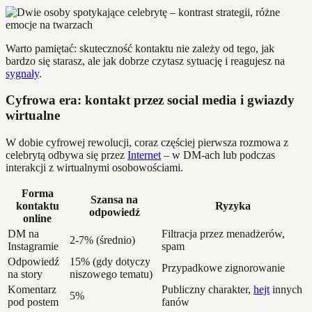
Warto pamiętać: skuteczność kontaktu nie zależy od tego, jak
bardzo się starasz, ale jak dobrze czytasz sytuację i reagujesz na
sygnały
.
Cyfrowa era: kontakt przez social media i gwiazdy
wirtualne
W dobie cyfrowej rewolucji, coraz częściej pierwsza rozmowa z
celebrytą odbywa się przez
Internet
– w DM-ach lub podczas
interakcji z wirtualnymi osobowościami.
Forma
Szansa na
kontaktu
Ryzyka
odpowiedź
online
DM na
Filtracja przez menadżerów,
2-7% (średnio)
Instagramie
spam
Odpowiedź
15% (gdy dotyczy
Przypadkowe zignorowanie
na story
niszowego tematu)
Komentarz
Publiczny charakter,
hejt
innych
5%
pod postem
fanów