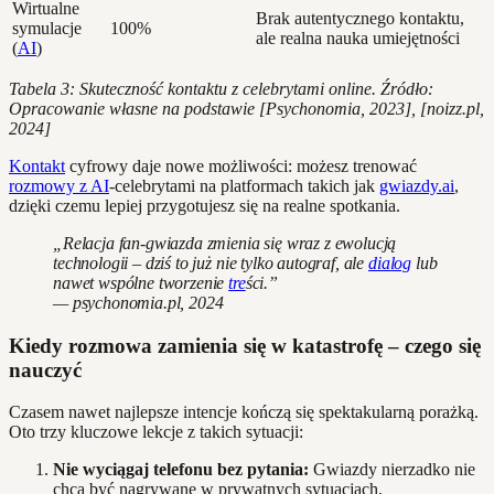
Wirtualne
Brak autentycznego kontaktu,
symulacje
100%
ale realna nauka umiejętności
(
AI
)
Tabela 3: Skuteczność kontaktu z celebrytami online. Źródło:
Opracowanie własne na podstawie [Psychonomia, 2023], [noizz.pl,
2024]
Kontakt
cyfrowy daje nowe możliwości: możesz trenować
rozmowy z AI
-celebrytami na platformach takich jak
gwiazdy.ai
,
dzięki czemu lepiej przygotujesz się na realne spotkania.
„Relacja fan-gwiazda zmienia się wraz z ewolucją
technologii – dziś to już nie tylko autograf, ale
dialog
lub
nawet wspólne tworzenie
tre
ści.”
— psychonomia.pl, 2024
Kiedy rozmowa zamienia się w katastrofę – czego się
nauczyć
Czasem nawet najlepsze intencje kończą się spektakularną porażką.
Oto trzy kluczowe lekcje z takich sytuacji:
Nie wyciągaj telefonu bez pytania:
Gwiazdy nierzadko nie
chcą być nagrywane w prywatnych sytuacjach.