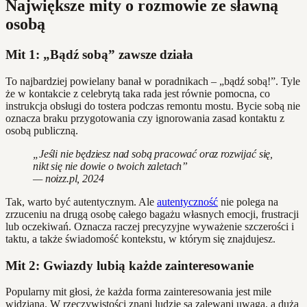
Największe mity o rozmowie ze sławną
osobą
Mit 1: „Bądź sobą” zawsze działa
To najbardziej powielany banał w poradnikach – „bądź sobą!”. Tyle
że w kontakcie z celebrytą taka rada jest równie pomocna, co
instrukcja obsługi do tostera podczas remontu mostu. Bycie sobą nie
oznacza braku przygotowania czy ignorowania zasad kontaktu z
osobą publiczną.
„Jeśli nie będziesz nad sobą pracować oraz rozwijać się,
nikt się nie dowie o twoich zaletach”
— noizz.pl, 2024
Tak, warto być autentycznym. Ale
autentyczność
nie polega na
zrzuceniu na drugą osobę całego bagażu własnych emocji, frustracji
lub oczekiwań. Oznacza raczej precyzyjne wyważenie szczerości i
taktu, a także świadomość kontekstu, w którym się znajdujesz.
Mit 2: Gwiazdy lubią każde zainteresowanie
Popularny mit głosi, że każda forma zainteresowania jest mile
widziana. W rzeczywistości znani ludzie są zalewani uwagą, a duża