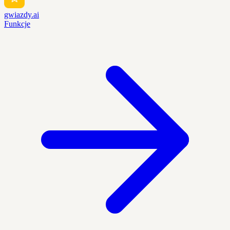
gwiazdy.ai
Funkcje