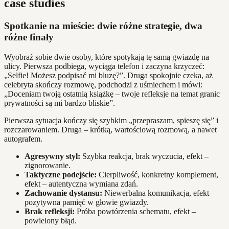
case studies
Spotkanie na mieście: dwie różne strategie, dwa
różne finały
Wyobraź sobie dwie osoby, które spotykają tę samą gwiazdę na
ulicy. Pierwsza podbiega, wyciąga telefon i zaczyna krzyczeć:
„Selfie! Możesz podpisać mi bluzę?”. Druga spokojnie czeka, aż
celebryta skończy rozmowę, podchodzi z uśmiechem i mówi:
„Doceniam twoją ostatnią książkę – twoje refleksje na temat granic
prywatności są mi bardzo bliskie”.
Pierwsza sytuacja kończy się szybkim „przepraszam, spieszę się” i
rozczarowaniem. Druga – krótką, wartościową rozmową, a nawet
autografem.
Agresywny styl:
Szybka reakcja, brak wyczucia, efekt –
zignorowanie.
Taktyczne podejście:
Cierpliwość, konkretny komplement,
efekt – autentyczna wymiana zdań.
Zachowanie dystansu:
Niewerbalna komunikacja, efekt –
pozytywna pamięć w głowie gwiazdy.
Brak refleksji:
Próba powtórzenia schematu, efekt –
powielony błąd.