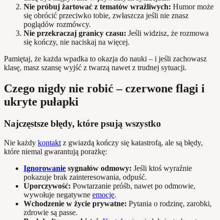
Nie próbuj żartować z tematów wrażliwych:
Humor może
się obrócić przeciwko tobie, zwłaszcza jeśli nie znasz
poglądów rozmówcy.
Nie przekraczaj granicy czasu:
Jeśli widzisz, że rozmowa
się kończy, nie naciskaj na więcej.
Pamiętaj, że każda wpadka to okazja do nauki – i jeśli zachowasz
klasę, masz szansę wyjść z twarzą nawet z trudnej sytuacji.
Czego nigdy nie robić – czerwone flagi i
ukryte pułapki
Najczęstsze błędy, które psują wszystko
Nie każdy
kontakt
z gwiazdą kończy się katastrofą, ale są błędy,
które niemal gwarantują porażkę:
Ignorowanie
sygnałów odmowy:
Jeśli ktoś wyraźnie
pokazuje brak zainteresowania, odpuść.
Uporczywość:
Powtarzanie próśb, nawet po odmowie,
wywołuje negatywne
emocje
.
Wchodzenie w życie prywatne:
Pytania o rodzinę, zarobki,
zdrowie są passe.