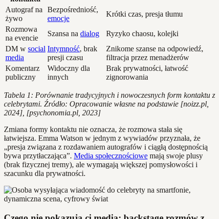
Autograf na
Bezpośredniość,
Krótki czas, presja tłumu
żywo
emocje
Rozmowa
Szansa na
dialog
Ryzyko chaosu, kolejki
na evencie
DM w
social
Intymność
, brak
Znikome szanse na odpowiedź,
media
presji czasu
filtracja przez menadżerów
Komentarz
Widoczny dla
Brak prywatności, łatwość
publiczny
innych
zignorowania
Tabela 1: Porównanie tradycyjnych i nowoczesnych form kontaktu z
celebrytami. Źródło: Opracowanie własne na podstawie [noizz.pl,
2024], [psychonomia.pl, 2023]
Zmiana formy kontaktu nie oznacza, że rozmowa stała się
łatwiejsza. Emma Watson w jednym z wywiadów przyznała, że
„presja związana z rozdawaniem autografów i ciągłą dostępnością
bywa przytłaczająca”.
Media społecznościowe
mają swoje plusy
(brak fizycznej tremy), ale wymagają większej pomysłowości i
szacunku dla prywatności.
Czego nie pokazują ci media: backstage rozmów z