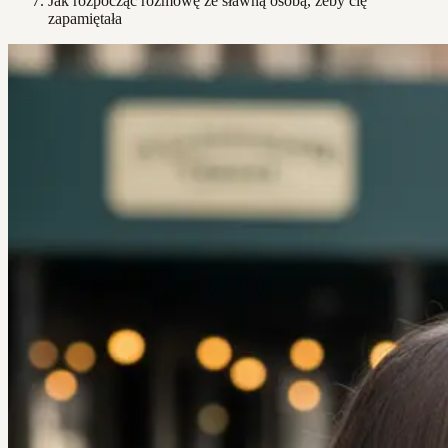
Jak rozpocząć rozmowę ze sławną osobą, żeby cię
zapamiętała