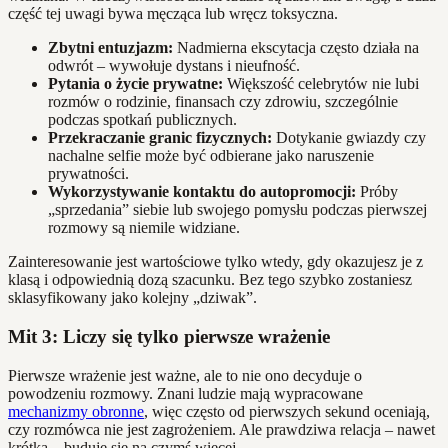
część tej uwagi bywa męcząca lub wręcz toksyczna.
Zbytni entuzjazm:
Nadmierna ekscytacja często działa na
odwrót – wywołuje dystans i nieufność.
Pytania o życie prywatne:
Większość celebrytów nie lubi
rozmów o rodzinie, finansach czy zdrowiu, szczególnie
podczas spotkań publicznych.
Przekraczanie granic fizycznych:
Dotykanie gwiazdy czy
nachalne selfie może być odbierane jako naruszenie
prywatności.
Wykorzystywanie kontaktu do autopromocji:
Próby
„sprzedania” siebie lub swojego pomysłu podczas pierwszej
rozmowy są niemile widziane.
Zainteresowanie jest wartościowe tylko wtedy, gdy okazujesz je z
klasą i odpowiednią dozą szacunku. Bez tego szybko zostaniesz
sklasyfikowany jako kolejny „dziwak”.
Mit 3: Liczy się tylko pierwsze wrażenie
Pierwsze wrażenie jest ważne, ale to nie ono decyduje o
powodzeniu rozmowy. Znani ludzie mają wypracowane
mechanizmy obronne
, więc często od pierwszych sekund oceniają,
czy rozmówca nie jest zagrożeniem. Ale prawdziwa relacja – nawet
krótka – buduje się na czymś więcej.