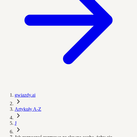
gwiazdy.ai
Artykuły A-Z
J