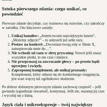
Sztuka pierwszego zdania: czego unikać, co
powiedzieć
Pierwsze zdanie decyduje, czy rozmowa się rozwinie, czy zakończy
w zarodku. Oto kluczowe zasady:
Unikaj banałów:
„Jestem twoim największym fanem”,
„Możemy zdjęcie?” – to usłyszeli już setki razy.
Postaw na konkret:
„Doceniam twoją rolę w filmie X,
zainspirowała mnie do…”.
Nie wchodź od razu w sferę prywatną:
Nawet jeśli znasz
wszystkie plotki, to nie czas i miejsce.
Nie przepraszaj za zawracanie głowy – po prostu bądź
uprzejmy i zwięzły.
Zaproponuj komplement, ale unikaj przesady:
Komplement, który odnosi się do konkretnego osiągnięcia,
jest wart więcej niż ogólnikowe słodzenie.
Po dobrze dobranym pierwszym zdaniu zachowaj czujność – jeśli
gwiazda sygnalizuje otwartość, kontynuuj. Jeśli nie, uszanuj jej czas
i wycofaj się z klasą.
Język ciała i mikroekspresje – twój największy