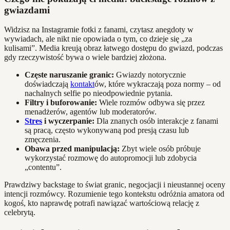
gwiazdami
Widzisz na Instagramie fotki z fanami, czytasz anegdoty w
wywiadach, ale nikt nie opowiada o tym, co dzieje się „za
kulisami”. Media kreują obraz łatwego dostępu do gwiazd, podczas
gdy rzeczywistość bywa o wiele bardziej złożona.
Częste naruszanie granic:
Gwiazdy notorycznie
doświadczają
kontakt
ów, które wykraczają poza normy – od
nachalnych selfie po nieodpowiednie pytania.
Filtry i buforowanie:
Wiele rozmów odbywa się przez
menadżerów, agentów lub moderatorów.
Stres
i wyczerpanie:
Dla znanych osób interakcje z fanami
są pracą, często wykonywaną pod presją czasu lub
zmęczenia.
Obawa przed manipulacją:
Zbyt wiele osób próbuje
wykorzystać rozmowę do autopromocji lub zdobycia
„contentu”.
Prawdziwy backstage to świat granic, negocjacji i nieustannej oceny
intencji rozmówcy. Rozumienie tego kontekstu odróżnia amatora od
kogoś, kto naprawdę potrafi nawiązać wartościową relację z
celebrytą.