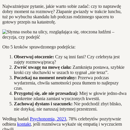
Najważniejsze pytanie, jakie warto sobie zadać: czy to naprawdę
dobry moment na rozmowę? Złapanie gwiazdy w trakcie lunchu,
tuż po wybuchu skandalu lub podczas rodzinnego spaceru to
gotowy przepis na katastrofę.
Oto 5 kroków sprawdzonego podejścia:
Obserwuj otoczenie:
Czy są inni fani? Czy celebryta jest
zajęty rozmową/pracą?
Zwróć uwagę na mowę ciała:
Zamknięta postawa, szybkie
kroki czy słuchawki w uszach to sygnał „nie teraz”.
Poczekaj na moment neutralny:
Przerwa podczas
wydarzenia, chwila samotności poza tłumem to najlepszy
czas.
Przygotuj się, ale nie przesadzaj:
Miej w głowie jedno-dwa
konkretne zdania zamiast wyuczonych kwestii.
Zachowaj dystans i szacunek:
Nie podchodź zbyt blisko,
nie dotykaj, nie naruszaj intymnej przestrzeni.
Według badań
Psychonomia, 2023
, 78% celebrytów pozytywnie
odbiera
kontakt
, jeśli rozmówca wykaże się empatią i wyczuciem
chwili.