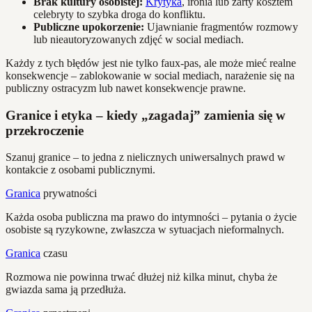
Brak kultury osobistej:
Krytyka
, ironia lub żarty kosztem
celebryty to szybka droga do konfliktu.
Publiczne upokorzenie:
Ujawnianie fragmentów rozmowy
lub nieautoryzowanych zdjęć w social mediach.
Każdy z tych błędów jest nie tylko faux-pas, ale może mieć realne
konsekwencje – zablokowanie w social mediach, narażenie się na
publiczny ostracyzm lub nawet konsekwencje prawne.
Granice i etyka – kiedy „zagadaj” zamienia się w
przekroczenie
Szanuj granice – to jedna z nielicznych uniwersalnych prawd w
kontakcie z osobami publicznymi.
Granica
prywatności
Każda osoba publiczna ma prawo do intymności – pytania o życie
osobiste są ryzykowne, zwłaszcza w sytuacjach nieformalnych.
Granica
czasu
Rozmowa nie powinna trwać dłużej niż kilka minut, chyba że
gwiazda sama ją przedłuża.