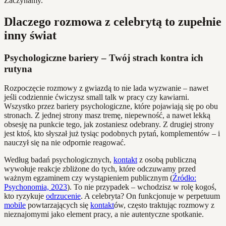
Zaczynamy.
Dlaczego rozmowa z celebrytą to zupełnie
inny świat
Psychologiczne bariery – Twój strach kontra ich
rutyna
Rozpoczęcie rozmowy z gwiazdą to nie lada wyzwanie – nawet
jeśli codziennie ćwiczysz small talk w pracy czy kawiarni.
Wszystko przez bariery psychologiczne, które pojawiają się po obu
stronach. Z jednej strony masz tremę, niepewność, a nawet lekką
obsesję na punkcie tego, jak zostaniesz odebrany. Z drugiej strony
jest ktoś, kto słyszał już tysiąc podobnych pytań, komplementów – i
nauczył się na nie odpornie reagować.
Według badań psychologicznych,
kontakt
z osobą publiczną
wywołuje reakcje zbliżone do tych, które odczuwamy przed
ważnym egzaminem czy wystąpieniem publicznym (
Źródło:
Psychonomia, 2023
). To nie przypadek – wchodzisz w rolę kogoś,
kto ryzykuje
odrzucenie
. A celebryta? On funkcjonuje w perpetuum
mobile
powtarzających się
kontakt
ów, często traktując rozmowy z
nieznajomymi jako element pracy, a nie autentyczne spotkanie.