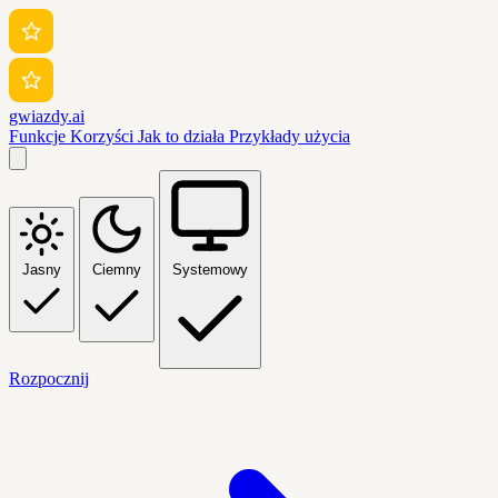
gwiazdy.ai
Funkcje
Korzyści
Jak to działa
Przykłady użycia
Jasny
Ciemny
Systemowy
Rozpocznij