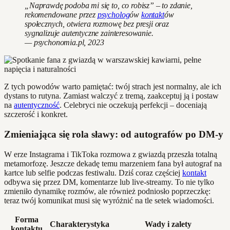
„Naprawdę podoba mi się to, co robisz” – to zdanie,
rekomendowane przez
psycholog
ów
kontakt
ów
społecznych, otwiera rozmowę bez presji oraz
sygnalizuje autentyczne zainteresowanie.
— psychonomia.pl, 2023
Z tych powodów warto pamiętać: twój strach jest normalny, ale ich
dystans to rutyna. Zamiast walczyć z tremą, zaakceptuj ją i postaw
na
autentyczność
. Celebryci nie oczekują perfekcji – doceniają
szczerość i konkret.
Zmieniająca się rola sławy: od autografów po DM-y
W erze Instagrama i TikToka rozmowa z gwiazdą przeszła totalną
metamorfozę. Jeszcze dekadę temu marzeniem fana był autograf na
kartce lub selfie podczas festiwalu. Dziś coraz częściej
kontakt
odbywa się przez DM, komentarze lub live-streamy. To nie tylko
zmieniło dynamikę rozmów, ale również podniosło poprzeczkę:
teraz twój komunikat musi się wyróżnić na tle setek wiadomości.
Forma
Charakterystyka
Wady i zalety
kontaktu