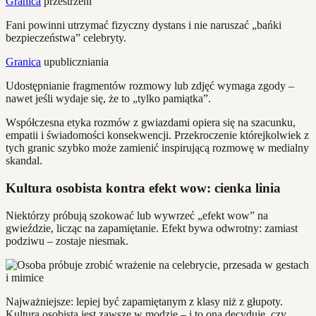
Granica
przestrzeni
Fani powinni utrzymać fizyczny dystans i nie naruszać „bańki
bezpieczeństwa” celebryty.
Granica
upubliczniania
Udostępnianie fragmentów rozmowy lub zdjęć wymaga zgody –
nawet jeśli wydaje się, że to „tylko pamiątka”.
Współczesna etyka rozmów z gwiazdami opiera się na szacunku,
empatii i świadomości konsekwencji. Przekroczenie którejkolwiek z
tych granic szybko może zamienić inspirującą rozmowę w medialny
skandal.
Kultura osobista kontra efekt wow: cienka linia
Niektórzy próbują szokować lub wywrzeć „efekt wow” na
gwieździe, licząc na zapamiętanie. Efekt bywa odwrotny: zamiast
podziwu – zostaje niesmak.
Najważniejsze: lepiej być zapamiętanym z klasy niż z głupoty.
Kultura osobista jest zawsze w modzie – i to ona decyduje, czy