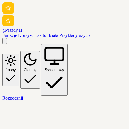
gwiazdy.ai
Funkcje
Korzyści
Jak to działa
Przykłady użycia
Jasny
Ciemny
Systemowy
Rozpocznij