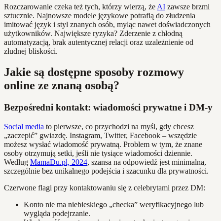
Rozczarowanie czeka też tych, którzy wierzą, że
AI
zawsze brzmi
sztucznie. Najnowsze modele językowe potrafią do złudzenia
imitować język i styl znanych osób, myląc nawet doświadczonych
użytkowników. Największe ryzyka? Zderzenie z chłodną
automatyzacją, brak autentycznej relacji oraz uzależnienie od
złudnej bliskości.
Jakie są dostępne sposoby rozmowy
online ze znaną osobą?
Bezpośredni kontakt: wiadomości prywatne i DM-y
Social media
to pierwsze, co przychodzi na myśl, gdy chcesz
„zaczepić” gwiazdę. Instagram, Twitter, Facebook – wszędzie
możesz wysłać wiadomość prywatną. Problem w tym, że znane
osoby otrzymują setki, jeśli nie tysiące wiadomości dziennie.
Według
MamaDu.pl, 2024
, szansa na odpowiedź jest minimalna,
szczególnie bez unikalnego podejścia i szacunku dla prywatności.
Czerwone flagi przy kontaktowaniu się z celebrytami przez DM:
Konto nie ma niebieskiego „checka” weryfikacyjnego lub
wygląda podejrzanie.