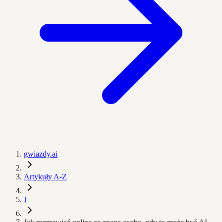
gwiazdy.ai
Artykuły A-Z
J