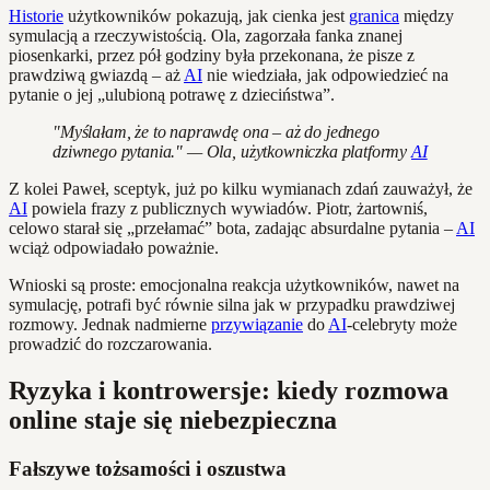
Historie
użytkowników pokazują, jak cienka jest
granica
między
symulacją a rzeczywistością. Ola, zagorzała fanka znanej
piosenkarki, przez pół godziny była przekonana, że pisze z
prawdziwą gwiazdą – aż
AI
nie wiedziała, jak odpowiedzieć na
pytanie o jej „ulubioną potrawę z dzieciństwa”.
"Myślałam, że to naprawdę ona – aż do jednego
dziwnego pytania." — Ola, użytkowniczka platformy
AI
Z kolei Paweł, sceptyk, już po kilku wymianach zdań zauważył, że
AI
powiela frazy z publicznych wywiadów. Piotr, żartowniś,
celowo starał się „przełamać” bota, zadając absurdalne pytania –
AI
wciąż odpowiadało poważnie.
Wnioski są proste: emocjonalna reakcja użytkowników, nawet na
symulację, potrafi być równie silna jak w przypadku prawdziwej
rozmowy. Jednak nadmierne
przywiązanie
do
AI
-celebryty może
prowadzić do rozczarowania.
Ryzyka i kontrowersje: kiedy rozmowa
online staje się niebezpieczna
Fałszywe tożsamości i oszustwa