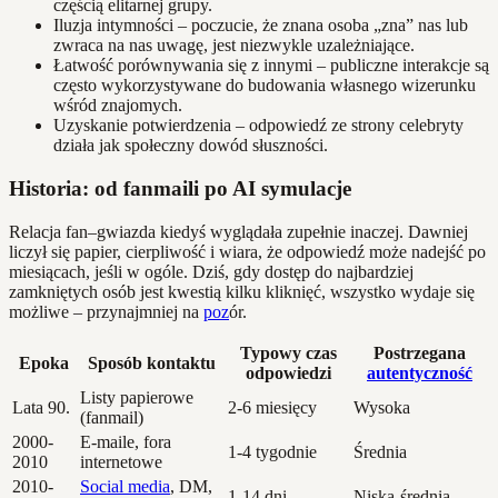
częścią elitarnej grupy.
Iluzja intymności – poczucie, że znana osoba „zna” nas lub
zwraca na nas uwagę, jest niezwykle uzależniające.
Łatwość porównywania się z innymi – publiczne interakcje są
często wykorzystywane do budowania własnego wizerunku
wśród znajomych.
Uzyskanie potwierdzenia – odpowiedź ze strony celebryty
działa jak społeczny dowód słuszności.
Historia: od fanmaili po AI symulacje
Relacja fan–gwiazda kiedyś wyglądała zupełnie inaczej. Dawniej
liczył się papier, cierpliwość i wiara, że odpowiedź może nadejść po
miesiącach, jeśli w ogóle. Dziś, gdy dostęp do najbardziej
zamkniętych osób jest kwestią kilku kliknięć, wszystko wydaje się
możliwe – przynajmniej na
poz
ór.
Typowy czas
Postrzegana
Epoka
Sposób kontaktu
odpowiedzi
autentyczność
Listy papierowe
Lata 90.
2-6 miesięcy
Wysoka
(fanmail)
2000-
E-maile, fora
1-4 tygodnie
Średnia
2010
internetowe
2010-
Social media
, DM,
1-14 dni
Niska-średnia