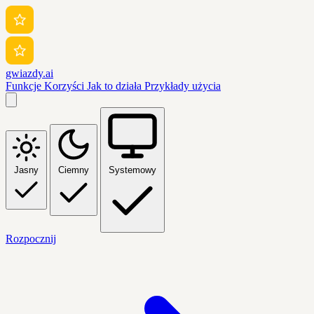
gwiazdy.ai
Funkcje
Korzyści
Jak to działa
Przykłady użycia
Jasny
Ciemny
Systemowy
Rozpocznij