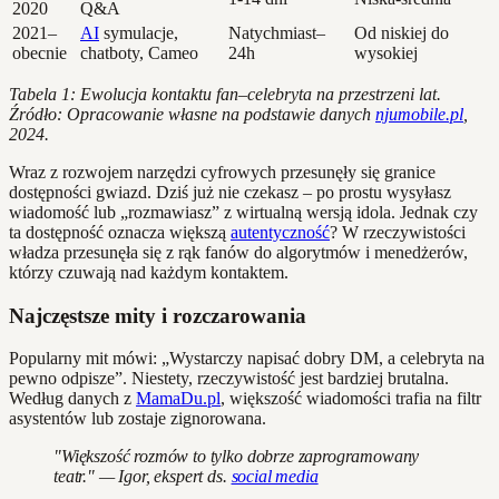
2020
Q&A
2021–
AI
symulacje,
Natychmiast–
Od niskiej do
obecnie
chatboty, Cameo
24h
wysokiej
Tabela 1: Ewolucja kontaktu fan–celebryta na przestrzeni lat.
Źródło: Opracowanie własne na podstawie danych
njumobile.pl
,
2024.
Wraz z rozwojem narzędzi cyfrowych przesunęły się granice
dostępności gwiazd. Dziś już nie czekasz – po prostu wysyłasz
wiadomość lub „rozmawiasz” z wirtualną wersją idola. Jednak czy
ta dostępność oznacza większą
autentyczność
? W rzeczywistości
władza przesunęła się z rąk fanów do algorytmów i menedżerów,
którzy czuwają nad każdym kontaktem.
Najczęstsze mity i rozczarowania
Popularny mit mówi: „Wystarczy napisać dobry DM, a celebryta na
pewno odpisze”. Niestety, rzeczywistość jest bardziej brutalna.
Według danych z
MamaDu.pl
, większość wiadomości trafia na filtr
asystentów lub zostaje zignorowana.
"Większość rozmów to tylko dobrze zaprogramowany
teatr." — Igor, ekspert ds.
social media