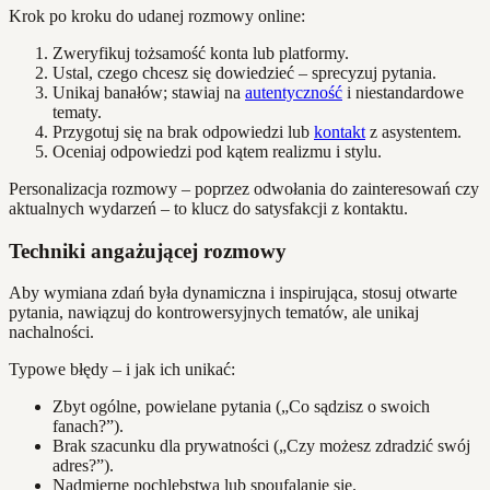
Krok po kroku do udanej rozmowy online:
Zweryfikuj tożsamość konta lub platformy.
Ustal, czego chcesz się dowiedzieć – sprecyzuj pytania.
Unikaj banałów; stawiaj na
autentyczność
i niestandardowe
tematy.
Przygotuj się na brak odpowiedzi lub
kontakt
z asystentem.
Oceniaj odpowiedzi pod kątem realizmu i stylu.
Personalizacja rozmowy – poprzez odwołania do zainteresowań czy
aktualnych wydarzeń – to klucz do satysfakcji z kontaktu.
Techniki angażującej rozmowy
Aby wymiana zdań była dynamiczna i inspirująca, stosuj otwarte
pytania, nawiązuj do kontrowersyjnych tematów, ale unikaj
nachalności.
Typowe błędy – i jak ich unikać:
Zbyt ogólne, powielane pytania („Co sądzisz o swoich
fanach?”).
Brak szacunku dla prywatności („Czy możesz zdradzić swój
adres?”).
Nadmierne pochlebstwa lub spoufalanie się.