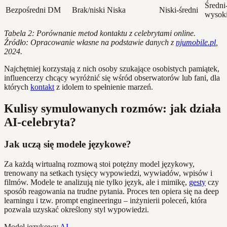
Średni
Bezpośredni DM
Brak/niski
Niska
Niski-średni
wysok
Tabela 2: Porównanie metod kontaktu z celebrytami online.
Źródło: Opracowanie własne na podstawie danych z
njumobile.pl
,
2024.
Najchętniej korzystają z nich osoby szukające osobistych pamiątek,
influencerzy chcący wyróżnić się wśród obserwatorów lub fani, dla
których
kontakt
z idolem to spełnienie marzeń.
Kulisy symulowanych rozmów: jak działa
AI-celebryta?
Jak uczą się modele językowe?
Za każdą wirtualną rozmową stoi potężny model językowy,
trenowany na setkach tysięcy wypowiedzi, wywiadów, wpisów i
filmów. Modele te analizują nie tylko język, ale i mimikę,
gesty
czy
sposób reagowania na trudne pytania. Proces ten opiera się na deep
learningu i tzw. prompt engineeringu – inżynierii poleceń, która
pozwala uzyskać określony styl wypowiedzi.
Model językowy
AI