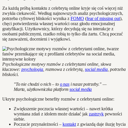
Za każdą próbą kontaktu z celebrytą online kryje się coś więcej niż
zwykła ciekawość. Według najnowszych analiz psychologicznych,
potrzeba cyfrowej bliskości wynika z
FOMO
(
fear of missing out
),
chęci potwierdzenia własnej wartości oraz głodu emocjonalnej
gratyfikacji. Użytkownicy, którzy decydują się na interakcje z
osobami publicznymi, rzadko robią to tylko dla żartu. Chcą poczuć
się zauważeni, docenieni i wyjątkowi.
Psychologiczne motywy rozmów z celebrytami online, słowa
kluczowe:
psychologia
, rozmowa z celebrytą,
social media
, potrzeba
bliskości.
"To nie chodzi o nich – to
o nas
i nasze potrzeby." —
Marta, użytkowniczka platform
social media
Ukryte psychologiczne benefity rozmów z celebrytami online:
Zwiększenie poczucia własnej wartości – nawet krótka
wymiana zdań z idolem może działać jak
zastrzyk
pewności
siebie.
Poczucie przynależności –
kontakt
z gwiazdą daje iluzję bycia