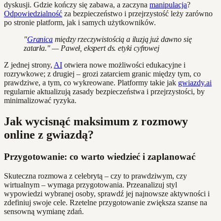
dyskusji. Gdzie kończy się zabawa, a zaczyna
manipulacja
?
Odpowiedzialność
za bezpieczeństwo i przejrzystość leży zarówno
po stronie platform, jak i samych użytkowników.
"
Granica
między rzeczywistością a iluzją już dawno się
zatarła." — Paweł, ekspert ds. etyki cyfrowej
Z jednej strony,
AI
otwiera nowe możliwości edukacyjne i
rozrywkowe; z drugiej – grozi zatarciem granic między tym, co
prawdziwe, a tym, co wykreowane. Platformy takie jak
gwiazdy.ai
regularnie aktualizują zasady bezpieczeństwa i przejrzystości, by
minimalizować ryzyka.
Jak wycisnąć maksimum z rozmowy
online z gwiazdą?
Przygotowanie: co warto wiedzieć i zaplanować
Skuteczna rozmowa z celebrytą – czy to prawdziwym, czy
wirtualnym – wymaga przygotowania. Przeanalizuj styl
wypowiedzi wybranej osoby, sprawdź jej najnowsze aktywności i
zdefiniuj swoje cele. Rzetelne przygotowanie zwiększa szanse na
sensowną wymianę zdań.