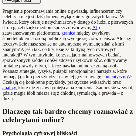
Spis treści
Pragnienie porozmawiania online z gwiazdą, influencerem czy
celebrytą nie jest dziś domeną wyłącznie zagorzałych fanów. W
świecie, który oferuje natychmiastowy dostęp do ludzi z pierwszych
stron gazet dzięki mediom społecznościowym,
AI
i
zaawansowanym platformom,
granica
między zwykłym
śmiertelnikiem a osobą publiczną wydaje się coraz cieńsza. Ale czy
rzeczywiście masz szansę na autentyczną wymianę zdań z kimś
znanym? A jeśli tak, co kryje się za kurtyną tych cyfrowych
interakcji? W tym artykule, korzystając z najnowszych badań,
sprawdzonych źródeł i doświadczeń użytkowników, odkrywamy
brutalne prawdy o tym, jak rozmawiać online ze znaną osobą.
Poznasz strategie, ryzyka, pułapki emocjonalne i narzędzia, które
pomagają – lub przeszkadzają – w tej grze o uwagę i
autentyczność
.
Czekają cię konkretne przykłady, praktyczne wskazówki oraz
analizy
, które nie zostawią miejsca na złudzenia. Zanurz się w świat,
gdzie magia idoli miesza się z chłodną symulacją, a prawda – z
iluzją.
Dlaczego tak bardzo chcemy rozmawiać z
celebrytami online?
Psychologia cyfrowej bliskości