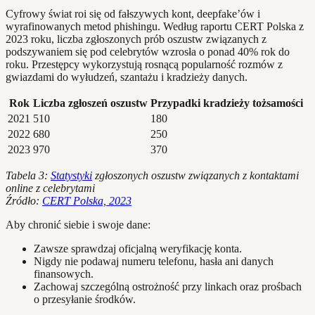
Cyfrowy świat roi się od fałszywych kont, deepfake’ów i
wyrafinowanych metod phishingu. Według raportu CERT Polska z
2023 roku, liczba zgłoszonych prób oszustw związanych z
podszywaniem się pod celebrytów wzrosła o ponad 40% rok do
roku. Przestępcy wykorzystują rosnącą popularność rozmów z
gwiazdami do wyłudzeń, szantażu i kradzieży danych.
Rok
Liczba zgłoszeń oszustw
Przypadki kradzieży tożsamości
2021
510
180
2022
680
250
2023
970
370
Tabela 3:
Statystyki
zgłoszonych oszustw związanych z kontaktami
online z celebrytami
Źródło:
CERT Polska, 2023
Aby chronić siebie i swoje dane:
Zawsze sprawdzaj oficjalną weryfikację konta.
Nigdy nie podawaj numeru telefonu, hasła ani danych
finansowych.
Zachowaj szczególną ostrożność przy linkach oraz prośbach
o przesyłanie środków.