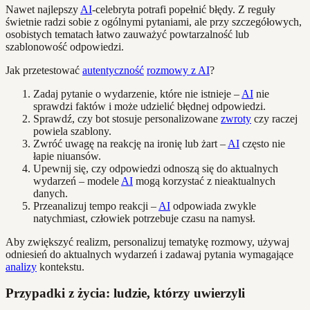
Nawet najlepszy
AI
-celebryta potrafi popełnić błędy. Z reguły
świetnie radzi sobie z ogólnymi pytaniami, ale przy szczegółowych,
osobistych tematach łatwo zauważyć powtarzalność lub
szablonowość odpowiedzi.
Jak przetestować
autentyczność
rozmowy z AI
?
Zadaj pytanie o wydarzenie, które nie istnieje –
AI
nie
sprawdzi faktów i może udzielić błędnej odpowiedzi.
Sprawdź, czy bot stosuje personalizowane
zwroty
czy raczej
powiela szablony.
Zwróć uwagę na reakcję na ironię lub żart –
AI
często nie
łapie niuansów.
Upewnij się, czy odpowiedzi odnoszą się do aktualnych
wydarzeń – modele
AI
mogą korzystać z nieaktualnych
danych.
Przeanalizuj tempo reakcji –
AI
odpowiada zwykle
natychmiast, człowiek potrzebuje czasu na namysł.
Aby zwiększyć realizm, personalizuj tematykę rozmowy, używaj
odniesień do aktualnych wydarzeń i zadawaj pytania wymagające
analizy
kontekstu.
Przypadki z życia: ludzie, którzy uwierzyli