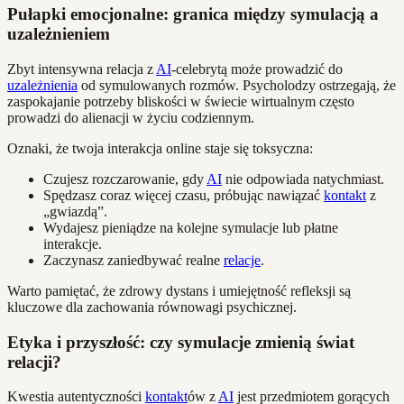
Pułapki emocjonalne: granica między symulacją a
uzależnieniem
Zbyt intensywna relacja z
AI
-celebrytą może prowadzić do
uzależnienia
od symulowanych rozmów. Psycholodzy ostrzegają, że
zaspokajanie potrzeby bliskości w świecie wirtualnym często
prowadzi do alienacji w życiu codziennym.
Oznaki, że twoja interakcja online staje się toksyczna:
Czujesz rozczarowanie, gdy
AI
nie odpowiada natychmiast.
Spędzasz coraz więcej czasu, próbując nawiązać
kontakt
z
„gwiazdą”.
Wydajesz pieniądze na kolejne symulacje lub płatne
interakcje.
Zaczynasz zaniedbywać realne
relacje
.
Warto pamiętać, że zdrowy dystans i umiejętność refleksji są
kluczowe dla zachowania równowagi psychicznej.
Etyka i przyszłość: czy symulacje zmienią świat
relacji?
Kwestia autentyczności
kontakt
ów z
AI
jest przedmiotem gorących