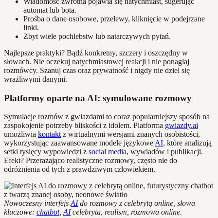
Wiadomość zwrotna pojawia się natychmiast, sugerując
automat lub bota.
Prośba o dane osobowe, przelewy, kliknięcie w podejrzane
linki.
Zbyt wiele pochlebstw lub natarczywych pytań.
Najlepsze praktyki? Bądź konkretny, szczery i oszczędny w
słowach. Nie oczekuj natychmiastowej reakcji i nie ponaglaj
rozmówcy. Szanuj czas oraz prywatność i nigdy nie dziel się
wrażliwymi danymi.
Platformy oparte na AI: symulowane rozmowy
Symulacje rozmów z gwiazdami to coraz popularniejszy sposób na
zaspokojenie potrzeby bliskości z idolem. Platforma
gwiazdy.ai
umożliwia
kontakt
z wirtualnymi wersjami znanych osobistości,
wykorzystując zaawansowane modele językowe
AI
, które analizują
setki tysięcy wypowiedzi z
social media
, wywiadów i publikacji.
Efekt? Przerażająco realistyczne rozmowy, często nie do
odróżnienia od tych z prawdziwym człowiekiem.
Nowoczesny interfejs
AI
do rozmowy z celebrytą online, słowa
kluczowe:
chatbot
,
AI
celebryta, realism, rozmowa online.