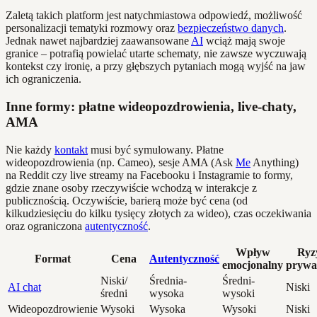
Zaletą takich platform jest natychmiastowa odpowiedź, możliwość
personalizacji tematyki rozmowy oraz
bezpieczeństwo danych
.
Jednak nawet najbardziej zaawansowane
AI
wciąż mają swoje
granice – potrafią powielać utarte schematy, nie zawsze wyczuwają
kontekst czy ironię, a przy głębszych pytaniach mogą wyjść na jaw
ich ograniczenia.
Inne formy: płatne wideopozdrowienia, live-chaty,
AMA
Nie każdy
kontakt
musi być symulowany. Płatne
wideopozdrowienia (np. Cameo), sesje AMA (Ask
Me
Anything)
na Reddit czy live streamy na Facebooku i Instagramie to formy,
gdzie znane osoby rzeczywiście wchodzą w interakcje z
publicznością. Oczywiście, barierą może być cena (od
kilkudziesięciu do kilku tysięcy złotych za wideo), czas oczekiwania
oraz ograniczona
autentyczność
.
Wpływ
Ryz
Format
Cena
Autentyczność
emocjonalny
prywa
Niski/
Średnia-
Średni-
AI chat
Niski
średni
wysoka
wysoki
Wideopozdrowienie
Wysoki
Wysoka
Wysoki
Niski