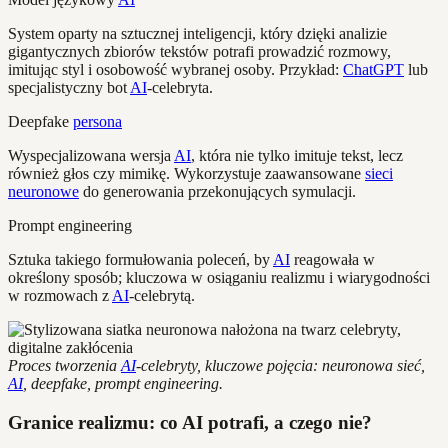
System oparty na sztucznej inteligencji, który dzięki analizie
gigantycznych zbiorów tekstów potrafi prowadzić rozmowy,
imitując styl i osobowość wybranej osoby. Przykład:
ChatGPT
lub
specjalistyczny bot
AI
-celebryta.
Deepfake
persona
Wyspecjalizowana wersja
AI
, która nie tylko imituje tekst, lecz
również głos czy mimikę. Wykorzystuje zaawansowane
sieci
neuronowe
do generowania przekonujących symulacji.
Prompt engineering
Sztuka takiego formułowania poleceń, by
AI
reagowała w
określony sposób; kluczowa w osiąganiu realizmu i wiarygodności
w rozmowach z
AI
-celebrytą.
Proces tworzenia
AI
-celebryty, kluczowe pojęcia: neuronowa sieć,
AI
, deepfake, prompt engineering.
Granice realizmu: co AI potrafi, a czego nie?