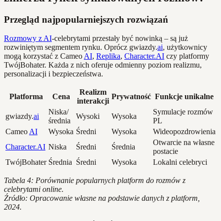
Przegląd najpopularniejszych rozwiązań
Rozmowy z AI
-celebrytami przestały być nowinką – są już
rozwiniętym segmentem rynku. Oprócz gwiazdy.
ai
, użytkownicy
mogą korzystać z Cameo
AI
,
Replika
,
Character.AI
czy platformy
TwójBohater. Każda z nich oferuje odmienny poziom realizmu,
personalizacji i bezpieczeństwa.
Realizm
Platforma
Cena
Prywatność
Funkcje unikalne
interakcji
Niska/
Symulacje rozmów
gwiazdy.
ai
Wysoki
Wysoka
średnia
PL
Cameo
AI
Wysoka
Średni
Wysoka
Wideopozdrowienia
Otwarcie na własne
Character.AI
Niska
Średni
Średnia
postacie
TwójBohater
Średnia
Średni
Wysoka
Lokalni celebryci
Tabela 4: Porównanie popularnych platform do rozmów z
celebrytami online.
Źródło: Opracowanie własne na podstawie danych z platform,
2024.