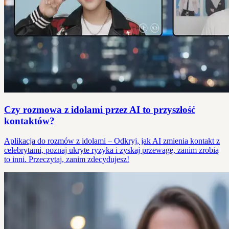
Czy rozmowa z idolami przez AI to przyszłość
kontaktów?
Aplikacja do rozmów z idolami – Odkryj, jak AI zmienia kontakt z
celebrytami, poznaj ukryte ryzyka i zyskaj przewagę, zanim zrobią
to inni. Przeczytaj, zanim zdecydujesz!