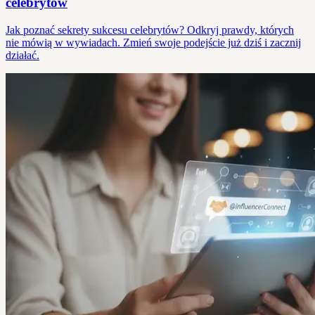
celebrytów
Jak poznać sekrety sukcesu celebrytów? Odkryj prawdy, których
nie mówią w wywiadach. Zmień swoje podejście już dziś i zacznij
działać.