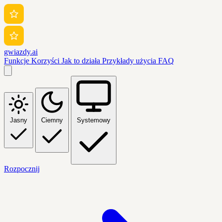
gwiazdy.ai
Funkcje
Korzyści
Jak to działa
Przykłady użycia
FAQ
Jasny
Ciemny
Systemowy
Rozpocznij