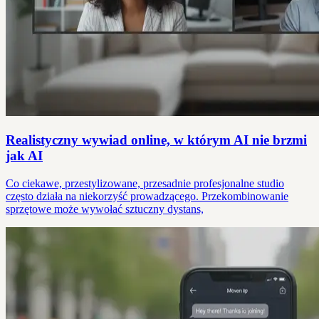
Realistyczny wywiad online, w którym AI nie brzmi
jak AI
Co ciekawe, przestylizowane, przesadnie profesjonalne studio
często działa na niekorzyść prowadzącego. Przekombinowanie
sprzętowe może wywołać sztuczny dystans,