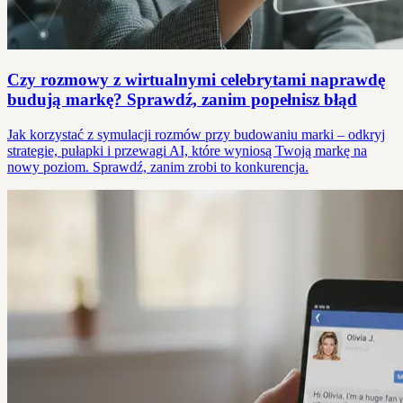
Czy rozmowy z wirtualnymi celebrytami naprawdę
budują markę? Sprawdź, zanim popełnisz błąd
Jak korzystać z symulacji rozmów przy budowaniu marki – odkryj
strategie, pułapki i przewagi AI, które wyniosą Twoją markę na
nowy poziom. Sprawdź, zanim zrobi to konkurencja.