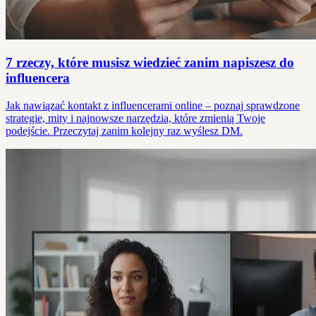
7 rzeczy, które musisz wiedzieć zanim napiszesz do
influencera
Jak nawiązać kontakt z influencerami online – poznaj sprawdzone
strategie, mity i najnowsze narzędzia, które zmienią Twoje
podejście. Przeczytaj zanim kolejny raz wyślesz DM.