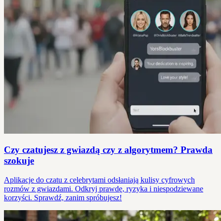
Czy czatujesz z gwiazdą czy z algorytmem? Prawda
szokuje
Aplikacje do czatu z celebrytami odsłaniają kulisy cyfrowych
rozmów z gwiazdami. Odkryj prawdę, ryzyka i niespodziewane
korzyści. Sprawdź, zanim spróbujesz!