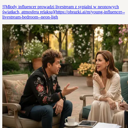
![Młody influencer prowadzi livestream z sypialni w neonowych
światłach, atmosfera relaksu](https://obrazki.ai/m/young-influencer--
livestream-bedroom--neon-ligh