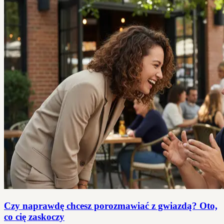
Czy naprawdę chcesz porozmawiać z gwiazdą? Oto,
co cię zaskoczy