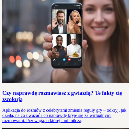
Czy naprawdę rozmawiasz z gwiazdą? Te fakty cię
zszokują
Aplikacja do rozmów z celebrytami zmienia reguły gry – odkryj, jak
działa, na co uważać i co naprawdę kryje się za wirtualnymi
rozmowami. Przewaga, o której inni milczą.