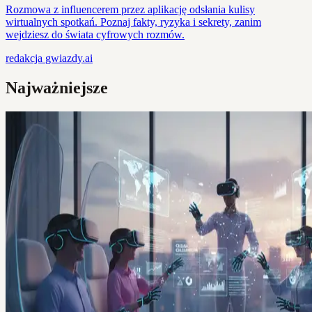
Rozmowa z influencerem przez aplikację odsłania kulisy
wirtualnych spotkań. Poznaj fakty, ryzyka i sekrety, zanim
wejdziesz do świata cyfrowych rozmów.
redakcja
gwiazdy.ai
Najważniejsze