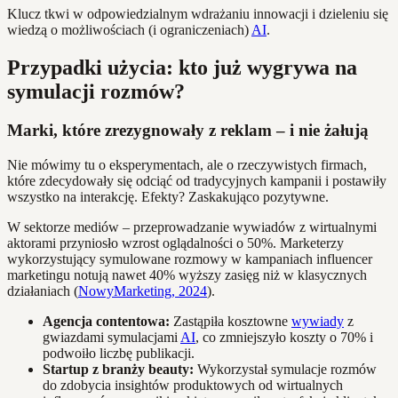
Klucz tkwi w odpowiedzialnym wdrażaniu innowacji i dzieleniu się
wiedzą o możliwościach (i ograniczeniach)
AI
.
Przypadki użycia: kto już wygrywa na
symulacji rozmów?
Marki, które zrezygnowały z reklam – i nie żałują
Nie mówimy tu o eksperymentach, ale o rzeczywistych firmach,
które zdecydowały się odciąć od tradycyjnych kampanii i postawiły
wszystko na interakcję. Efekty? Zaskakująco pozytywne.
W sektorze mediów – przeprowadzanie wywiadów z wirtualnymi
aktorami przyniosło wzrost oglądalności o 50%. Marketerzy
wykorzystujący symulowane rozmowy w kampaniach influencer
marketingu notują nawet 40% wyższy zasięg niż w klasycznych
działaniach (
NowyMarketing, 2024
).
Agencja contentowa:
Zastąpiła kosztowne
wywiady
z
gwiazdami symulacjami
AI
, co zmniejszyło koszty o 70% i
podwoiło liczbę publikacji.
Startup z branży beauty:
Wykorzystał symulacje rozmów
do zdobycia insightów produktowych od wirtualnych