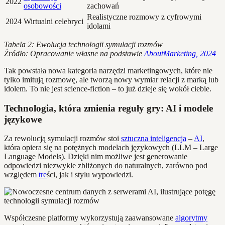
2022
osobowości
zachowań
Realistyczne rozmowy z cyfrowymi
2024
Wirtualni celebryci
idolami
Tabela 2: Ewolucja technologii symulacji rozmów
Źródło: Opracowanie własne na podstawie
AboutMarketing, 2024
Tak powstała nowa kategoria narzędzi marketingowych, które nie
tylko imitują rozmowę, ale tworzą nowy wymiar relacji z marką lub
idolem. To nie jest science-fiction – to już dzieje się wokół ciebie.
Technologia, która zmienia reguły gry: AI i modele
językowe
Za rewolucją symulacji rozmów stoi
sztuczna inteligencja
–
AI
,
która opiera się na potężnych modelach językowych (LLM – Large
Language Models). Dzięki nim możliwe jest generowanie
odpowiedzi niezwykle zbliżonych do naturalnych, zarówno pod
względem
tre
ści, jak i stylu wypowiedzi.
Współczesne platformy wykorzystują zaawansowane
algorytmy