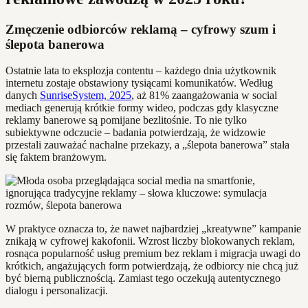
Zmęczenie odbiorców reklamą – cyfrowy szum i
ślepota banerowa
Ostatnie lata to eksplozja contentu – każdego dnia użytkownik
internetu zostaje obstawiony tysiącami komunikatów. Według
danych
SunriseSystem, 2025
, aż 81% zaangażowania w social
mediach generują krótkie formy wideo, podczas gdy klasyczne
reklamy banerowe są pomijane bezlitośnie. To nie tylko
subiektywne odczucie – badania potwierdzają, że widzowie
przestali zauważać nachalne przekazy, a „ślepota banerowa” stała
się faktem branżowym.
W praktyce oznacza to, że nawet najbardziej „kreatywne” kampanie
znikają w cyfrowej kakofonii. Wzrost liczby blokowanych reklam,
rosnąca popularność usług premium bez reklam i migracja uwagi do
krótkich, angażujących form potwierdzają, że odbiorcy nie chcą już
być bierną publicznością. Zamiast tego oczekują autentycznego
dialogu i personalizacji.