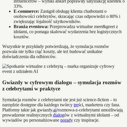
influencerów – wyniki ankiet poprawiły satysfakcję klientek o
33%.
E-commerce:
Zastąpił obsługę klienta chatbotami o
osobowości celebrytów, skracając czas odpowiedzi o 80% i
zwiększając lojalność użytkowników.
Branża eventowa:
Przeprowadza wirtualne meet&greet z
idolami, co pomaga skalować wydarzenia bez logistycznych
kosztów.
Wszystkie te przykłady potwierdzają, że symulacja rozmów
pozwala nie tylko ciąć koszty, ale też budować unikalne
doświadczenia dla odbiorców.
Gwiazdy w cyfrowym dialogu – symulacja rozmów
z celebrytami w praktyce
Symulacja rozmów z celebrytami nie jest już science-fiction – to
narzędzie dostępne dla każdego twórcy
tre
ści, marketera czy fana.
Platformy takie jak gwiazdy.
ai
/rozmowa-z-celebrytami umożliwiają
prowadzenie realistycznych
dialog
ów z wirtualnymi idolami – od
wywiadów po personalizowane
porady
czy inspiracje.