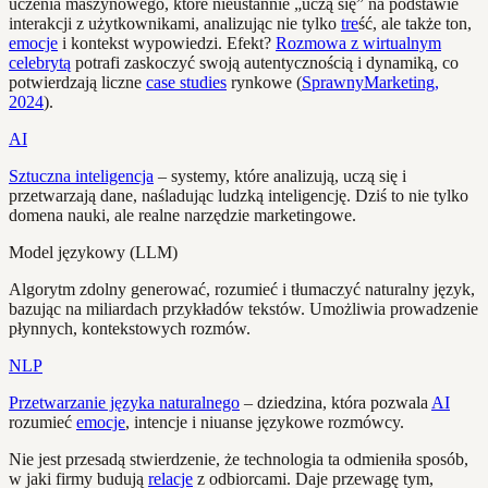
uczenia maszynowego, które nieustannie „uczą się” na podstawie
interakcji z użytkownikami, analizując nie tylko
tre
ść, ale także ton,
emocje
i kontekst wypowiedzi. Efekt?
Rozmowa z wirtualnym
celebrytą
potrafi zaskoczyć swoją autentycznością i dynamiką, co
potwierdzają liczne
case studies
rynkowe (
SprawnyMarketing,
2024
).
AI
Sztuczna inteligencja
– systemy, które analizują, uczą się i
przetwarzają dane, naśladując ludzką inteligencję. Dziś to nie tylko
domena nauki, ale realne narzędzie marketingowe.
Model językowy (LLM)
Algorytm zdolny generować, rozumieć i tłumaczyć naturalny język,
bazując na miliardach przykładów tekstów. Umożliwia prowadzenie
płynnych, kontekstowych rozmów.
NLP
Przetwarzanie języka naturalnego
– dziedzina, która pozwala
AI
rozumieć
emocje
, intencje i niuanse językowe rozmówcy.
Nie jest przesadą stwierdzenie, że technologia ta odmieniła sposób,
w jaki firmy budują
relacje
z odbiorcami. Daje przewagę tym,