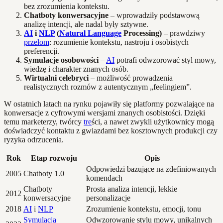
bez zrozumienia kontekstu.
Chatboty konwersacyjne
– wprowadziły podstawową
analizę intencji, ale nadal były sztywne.
AI
i
NLP
(
Natural Language
Processing)
– prawdziwy
przełom
: rozumienie kontekstu, nastroju i osobistych
preferencji.
Symulacje osobowości
–
AI
potrafi odwzorować styl mowy,
wiedzę i charakter znanych osób.
Wirtualni celebryci
– możliwość prowadzenia
realistycznych rozmów z autentycznym „feelingiem”.
W ostatnich latach na rynku pojawiły się platformy pozwalające na
konwersacje z cyfrowymi wersjami znanych osobistości. Dzięki
temu marketerzy, twórcy
tre
ści, a nawet zwykli użytkownicy mogą
doświadczyć kontaktu z gwiazdami bez kosztownych produkcji czy
ryzyka odrzucenia.
Rok
Etap rozwoju
Opis
Odpowiedzi bazujące na zdefiniowanych
2005
Chatboty 1.0
komendach
Chatboty
Prosta analiza intencji, lekkie
2012
konwersacyjne
personalizacje
2018
AI
i
NLP
Zrozumienie kontekstu, emocji, tonu
Symulacja
Odwzorowanie stylu mowy, unikalnych