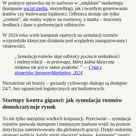
W praktyce sprawdza się to zarówno w „miękkim” marketingu
(kampanie
social media
, storytelling), jak i twardym generowaniu
leadów czy budowaniu lojalności. Odbiorca dostaje nie tylko
„content”, ale realny wpływ na rozmowę, a marka – bezcenny
feedback i dane o preferencjach odbiorców.
W 2024 roku wiele kampanii opartych na symulacji rozmów
wyprzedziło klasyczne działania pod względem zaangażowania i
viralowości.
„Symulacja rozmów daje odbiorcy poczucie unikalności
i realnej relacji – to przewaga, której żadna klasyczna
reklama nie jest w stanie podrobić.” —
Cytat z
ekspertów SprawnyMarketing, 2024
Niezależnie od branży – gwiazdy cyfrowego dialogu są dostępne
24/7, bez ograniczeń logistycznych ani budżetowych.
Startupy kontra giganci: jak symulacja rozmów
demokratyzuje rynek
To nie tylko narzędzie wielkich korporacji. Przeciwnie – symulacja
rozmów pozwala startupom i mniejszym markom wejść na poziom
dotychczas zarezerwowany dla globalnych graczy. Dzięki niskiemu
progowi wejścia, każdy może stworzyć własną „kampanię” opartą