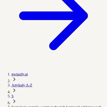
gwiazdy.ai
Artykuły A-Z
S