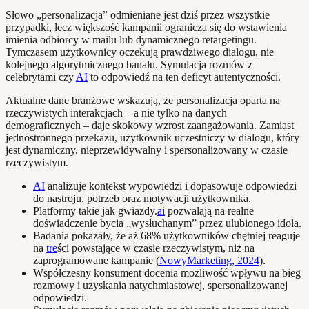
Słowo „personalizacja” odmieniane jest dziś przez wszystkie
przypadki, lecz większość kampanii ogranicza się do wstawienia
imienia odbiorcy w mailu lub dynamicznego retargetingu.
Tymczasem użytkownicy oczekują prawdziwego dialogu, nie
kolejnego algorytmicznego banału. Symulacja rozmów z
celebrytami czy
AI
to odpowiedź na ten deficyt autentyczności.
Aktualne dane branżowe wskazują, że personalizacja oparta na
rzeczywistych interakcjach – a nie tylko na danych
demograficznych – daje skokowy wzrost zaangażowania. Zamiast
jednostronnego przekazu, użytkownik uczestniczy w dialogu, który
jest dynamiczny, nieprzewidywalny i spersonalizowany w czasie
rzeczywistym.
AI
analizuje kontekst wypowiedzi i dopasowuje odpowiedzi
do nastroju, potrzeb oraz motywacji użytkownika.
Platformy takie jak gwiazdy.
ai
pozwalają na realne
doświadczenie bycia „wysłuchanym” przez ulubionego idola.
Badania pokazały, że aż 68% użytkowników chętniej reaguje
na
tre
ści powstające w czasie rzeczywistym, niż na
zaprogramowane kampanie (
NowyMarketing, 2024
).
Współczesny konsument docenia możliwość wpływu na bieg
rozmowy i uzyskania natychmiastowej, spersonalizowanej
odpowiedzi.