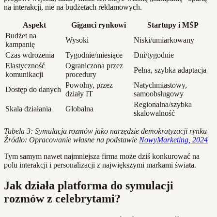
na interakcji, nie na budżetach reklamowych.
Aspekt
Giganci rynkowi
Startupy i MŚP
Budżet na
Wysoki
Niski/umiarkowany
kampanię
Czas wdrożenia
Tygodnie/miesiące
Dni/tygodnie
Elastyczność
Ograniczona przez
Pełna, szybka adaptacja
komunikacji
procedury
Powolny, przez
Natychmiastowy,
Dostęp do danych
działy IT
samoobsługowy
Regionalna/szybka
Skala działania
Globalna
skalowalność
Tabela 3: Symulacja rozmów jako narzędzie demokratyzacji rynku
Źródło: Opracowanie własne na podstawie
NowyMarketing, 2024
Tym samym nawet najmniejsza firma może dziś konkurować na
polu interakcji i personalizacji z największymi markami świata.
Jak działa platforma do symulacji
rozmów z celebrytami?