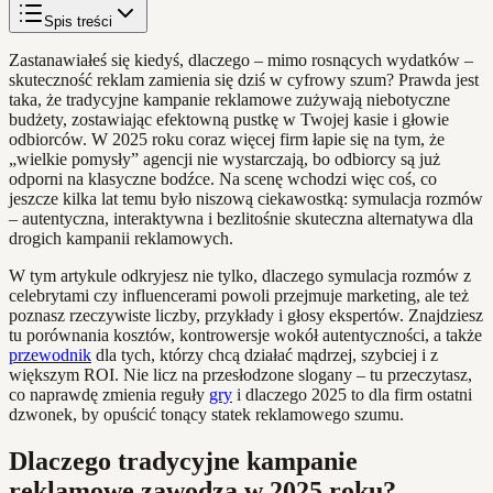
Spis treści
Zastanawiałeś się kiedyś, dlaczego – mimo rosnących wydatków –
skuteczność reklam zamienia się dziś w cyfrowy szum? Prawda jest
taka, że tradycyjne kampanie reklamowe zużywają niebotyczne
budżety, zostawiając efektowną pustkę w Twojej kasie i głowie
odbiorców. W 2025 roku coraz więcej firm łapie się na tym, że
„wielkie pomysły” agencji nie wystarczają, bo odbiorcy są już
odporni na klasyczne bodźce. Na scenę wchodzi więc coś, co
jeszcze kilka lat temu było niszową ciekawostką: symulacja rozmów
– autentyczna, interaktywna i bezlitośnie skuteczna alternatywa dla
drogich kampanii reklamowych.
W tym artykule odkryjesz nie tylko, dlaczego symulacja rozmów z
celebrytami czy influencerami powoli przejmuje marketing, ale też
poznasz rzeczywiste liczby, przykłady i głosy ekspertów. Znajdziesz
tu porównania kosztów, kontrowersje wokół autentyczności, a także
przewodnik
dla tych, którzy chcą działać mądrzej, szybciej i z
większym ROI. Nie licz na przesłodzone slogany – tu przeczytasz,
co naprawdę zmienia reguły
gry
i dlaczego 2025 to dla firm ostatni
dzwonek, by opuścić tonący statek reklamowego szumu.
Dlaczego tradycyjne kampanie
reklamowe zawodzą w 2025 roku?