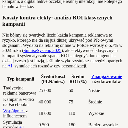
kampanii, a digital native oczekuje realnej interakcji, nie kolejnego
banału w feedzie.
Koszty kontra efekty: analiza ROI klasycznych
kampanii
Nie bójmy się twardych liczb: każda kampania reklamowa to
ryzyko, którego nie da się już dłużej ukrywać pod PR-owymi
sloganami. Wydatki na reklamę online w Polsce wzrosły o 6,7% w
2024 roku (
SunriseSystem, 2025
), ale efektywność klasycznych
kampanii systematycznie spada. ROI – niegdyś duma agencji –
dzisiaj często jest iluzją, jeśli nie wykorzystujesz narzędzi opartych
na
AI
, symulacjach rozmów czy personalizacji.
Średni koszt
Średni
Zaangażowanie
Typ kampanii
(PLN/mies.)
ROI (%)
użytkowników
Tradycyjna
25 000
60
Niskie
reklama banerowa
Kampania wideo
40 000
75
Średnie
na Facebooku
Współpraca
z
18 000
110
Wysokie
influencerem
Symulacja
9 500
180
Bardzo wysokie
rozmów
AI