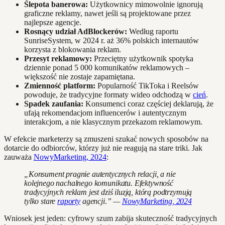
Ślepota banerowa:
Użytkownicy mimowolnie ignorują
graficzne reklamy, nawet jeśli są projektowane przez
najlepsze agencje.
Rosnący udział AdBlockerów:
Według raportu
SunriseSystem, w 2024 r. aż 36% polskich internautów
korzysta z blokowania reklam.
Przesyt reklamowy:
Przeciętny użytkownik spotyka
dziennie ponad 5 000 komunikatów reklamowych –
większość nie zostaje zapamiętana.
Zmienność platform:
Popularność TikToka i Reelsów
powoduje, że tradycyjne formaty wideo odchodzą w
cień
.
Spadek zaufania:
Konsumenci coraz częściej deklarują, że
ufają rekomendacjom influencerów i autentycznym
interakcjom, a nie klasycznym przekazom reklamowym.
W efekcie marketerzy są zmuszeni szukać nowych sposobów na
dotarcie do odbiorców, którzy już nie reagują na stare triki. Jak
zauważa
NowyMarketing, 2024
:
„Konsument pragnie autentycznych relacji, a nie
kolejnego nachalnego komunikatu. Efektywność
tradycyjnych reklam jest dziś iluzją, którą podtrzymują
tylko stare
raporty
agencji.” —
NowyMarketing, 2024
Wniosek jest jeden: cyfrowy szum zabija skuteczność tradycyjnych