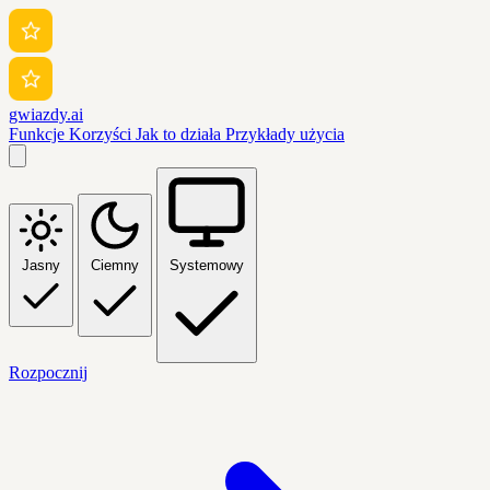
gwiazdy.ai
Funkcje
Korzyści
Jak to działa
Przykłady użycia
Jasny
Ciemny
Systemowy
Rozpocznij