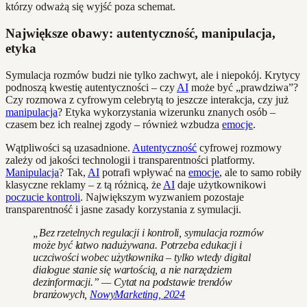
którzy odważą się wyjść poza schemat.
Największe obawy: autentyczność, manipulacja,
etyka
Symulacja rozmów budzi nie tylko zachwyt, ale i niepokój. Krytycy
podnoszą kwestię autentyczności – czy
AI
może być „prawdziwa”?
Czy rozmowa z cyfrowym celebrytą to jeszcze interakcja, czy już
manipulacja
? Etyka wykorzystania wizerunku znanych osób –
czasem bez ich realnej zgody – również wzbudza
emocje
.
Wątpliwości są uzasadnione.
Autentyczność
cyfrowej rozmowy
zależy od jakości technologii i transparentności platformy.
Manipulacja
? Tak,
AI
potrafi wpływać na
emocje
, ale to samo robiły
klasyczne reklamy – z tą różnicą, że
AI
daje użytkownikowi
poczucie kontroli
. Największym wyzwaniem pozostaje
transparentność i jasne zasady korzystania z symulacji.
„Bez rzetelnych regulacji i kontroli, symulacja rozmów
może być łatwo nadużywana. Potrzeba edukacji i
uczciwości wobec użytkownika – tylko wtedy digital
dialogue stanie się wartością, a nie narzędziem
dezinformacji.” — Cytat na podstawie trendów
branżowych,
NowyMarketing, 2024