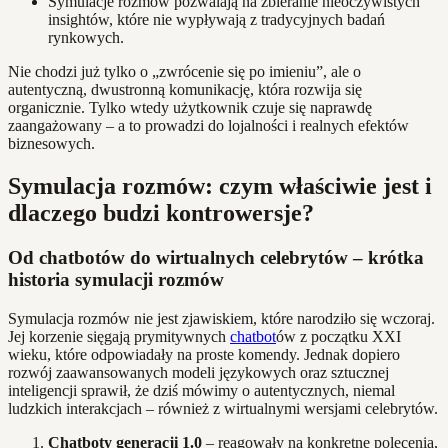
Symulacje rozmów pozwalają na zbieranie nieoczywistych
insightów, które nie wypływają z tradycyjnych badań
rynkowych.
Nie chodzi już tylko o „zwrócenie się po imieniu”, ale o
autentyczną, dwustronną komunikację, która rozwija się
organicznie. Tylko wtedy użytkownik czuje się naprawdę
zaangażowany – a to prowadzi do lojalności i realnych efektów
biznesowych.
Symulacja rozmów: czym właściwie jest i
dlaczego budzi kontrowersje?
Od chatbotów do wirtualnych celebrytów – krótka
historia symulacji rozmów
Symulacja rozmów nie jest zjawiskiem, które narodziło się wczoraj.
Jej korzenie sięgają prymitywnych
chatbot
ów z początku XXI
wieku, które odpowiadały na proste komendy. Jednak dopiero
rozwój zaawansowanych modeli językowych oraz sztucznej
inteligencji sprawił, że dziś mówimy o autentycznych, niemal
ludzkich interakcjach – również z wirtualnymi wersjami celebrytów.
Chatboty generacji 1.0
– reagowały na konkretne polecenia,