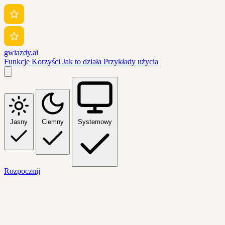
gwiazdy.ai
Funkcje
Korzyści
Jak to działa
Przykłady użycia
Jasny
Ciemny
Systemowy
Rozpocznij