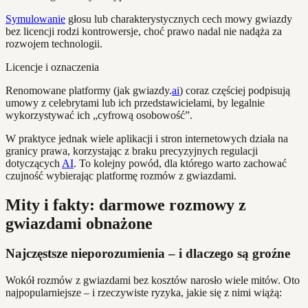
Symulowanie
głosu lub charakterystycznych cech mowy gwiazdy
bez licencji rodzi kontrowersje, choć prawo nadal nie nadąża za
rozwojem technologii.
Licencje i oznaczenia
Renomowane platformy (jak gwiazdy.
ai
) coraz częściej podpisują
umowy z celebrytami lub ich przedstawicielami, by legalnie
wykorzystywać ich „cyfrową osobowość”.
W praktyce jednak wiele aplikacji i stron internetowych działa na
granicy prawa, korzystając z braku precyzyjnych regulacji
dotyczących
AI
. To kolejny powód, dla którego warto zachować
czujność wybierając platformę rozmów z gwiazdami.
Mity i fakty: darmowe rozmowy z
gwiazdami obnażone
Najczęstsze nieporozumienia – i dlaczego są groźne
Wokół rozmów z gwiazdami bez kosztów narosło wiele mitów. Oto
najpopularniejsze – i rzeczywiste ryzyka, jakie się z nimi wiążą: