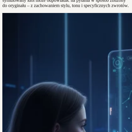
symulowany idol może odpowiadać na pytania w sposób zbliżony
do oryginału – z zachowaniem stylu, tonu i specyficznych zwrotów.