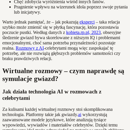
Chęć zdobycia wyróżnienia wśród innych fanów.
Pragnienie wpływu na wizerunek idola poprzez swoje pytania
lub inicjatywy.
Warto jednak pamiętać, że – jak pokazują
eksperci
– taka relacja
szybko może zmienić się w płytką fascynację, która pozostawia
poczucie pustki. Według danych z
kobieta.rp.pl, 2023
, obsesyjne
śledzenie gwiazd bywa skorelowane z niższym IQ i problemami
emocjonalnymi, choć sama potrzeba przynależności pozostaje
realna.
Rozmowy z AI
-celebrytami mogą więc zaspokajać tę
potrzebę, ale nie rozwiążą głębszych problemów samotności czy
braku prawdziwych relacji.
Wirtualne rozmowy – czym naprawdę są
symulacje gwiazd?
Jak działa technologia AI w rozmowach z
celebrytami
Za kulisami każdej wirtualnej rozmowy stoi skomplikowana
technologia. Platformy takie jak gwiazdy.
ai
wykorzystują
zaawansowane modele językowe, które analizują tysiące
wypowiedzi, wywiadów i materiałów celebrytów. Dzięki temu