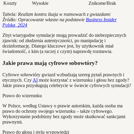
Koszty
Wysokie
Znikome/Brak
Tabela: Realizm kontra iluzja w rozmowach z gwiazdami
Źródło: Opracowanie własne na podstawie
Business Insider
Polska, 2024
Zbyt wiarygodne symulacje mogą prowadzić do niebezpiecznych
zjawisk: od złudzenia autentyczności, po manipulację i
dezinformację. Dlatego kluczowe jest, by użytkownik miał
świadomość, z kim (a raczej z czym) naprawdę rozmawia.
Jakie prawa mają cyfrowe sobowtóry?
Cyfrowe sobowtóry gwiazd wzbudzają szereg pytań prawnych i
etycznych. Czy
AI
może korzystać z wizerunku i głosu bez zgody?
Jakie prawa przysługują celebrycie w świecie cyfrowych symulacji?
Prawo do wizerunku
W Polsce, według Ustawy o prawie autorskim, każda osoba ma
prawo do ochrony swojego wizerunku – także cyfrowego.
Wykorzystanie podobizny bez zgody może skutkować sankcjami
prawnymi.
Prawo do głosu i stylu wypowiedzi