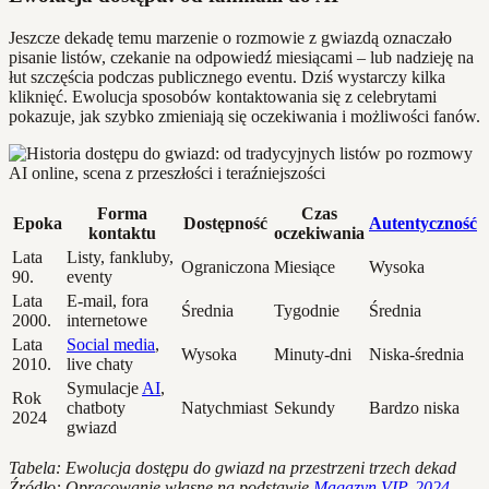
Jeszcze dekadę temu marzenie o rozmowie z gwiazdą oznaczało
pisanie listów, czekanie na odpowiedź miesiącami – lub nadzieję na
łut szczęścia podczas publicznego eventu. Dziś wystarczy kilka
kliknięć. Ewolucja sposobów kontaktowania się z celebrytami
pokazuje, jak szybko zmieniają się oczekiwania i możliwości fanów.
Forma
Czas
Epoka
Dostępność
Autentyczność
kontaktu
oczekiwania
Lata
Listy, fankluby,
Ograniczona
Miesiące
Wysoka
90.
eventy
Lata
E-mail, fora
Średnia
Tygodnie
Średnia
2000.
internetowe
Lata
Social media
,
Wysoka
Minuty-dni
Niska-średnia
2010.
live chaty
Symulacje
AI
,
Rok
chatboty
Natychmiast
Sekundy
Bardzo niska
2024
gwiazd
Tabela: Ewolucja dostępu do gwiazd na przestrzeni trzech dekad
Źródło: Opracowanie własne na podstawie
Magazyn VIP, 2024
,