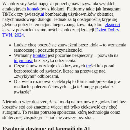
Współczesny świat napędza potrzebę nawiązywania szybkich,
atrakcyjnych
kontakt
ów z idolami. Platformy takie jak Instagram,
TikTok czy gwiazdy.
ai
bombardują użytkowników obietnicą
natychmiastowego dialogu. Jednak za tą dostępnością kryje się
głęboka potrzeba emocjonalnego zaangażowania, którą
eksperci
łączą z poczuciem samotności i społecznej izolacji
Dzień Dobry
TVN, 2024
.
Ludzie chcą poczuć się zauważeni przez idola – to wzmacnia
samoocenę i poczucie przynależności.
Wirtualny
kontakt
jest pozornie bezpieczny – pozwala na
intymność
bez ryzyka odrzucenia.
Część fanów oczekuje ekskluzywnych
tre
ści lub porad
bezpośrednio od gwiazdy, licząc na przewagę nad
„zwykłymi” odbiorcami.
Dla wielu rozmowa z celebrytą to forma autoprezentacji w
mediach społecznościowych – „ja też mogę pogadać z
gwiazdą”.
Nietrudno więc dostrzec, że za modą na rozmowy z gwiazdami bez
kosztów stoi coś znacznie więcej niż tylko ciekawość czy chęć
autografu. To realna potrzeba społeczna, którą technologia coraz
skuteczniej zaspokaja – choć nie zawsze bez strat.
Ewolucja dostępu: od fanmaili do AI