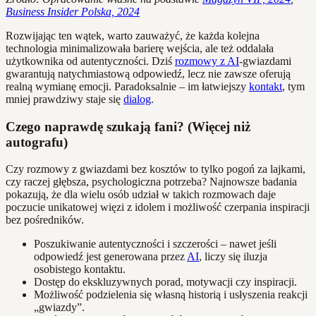
Business Insider Polska, 2024
Rozwijając ten wątek, warto zauważyć, że każda kolejna
technologia minimalizowała barierę wejścia, ale też oddalała
użytkownika od autentyczności. Dziś
rozmowy z AI
-gwiazdami
gwarantują natychmiastową odpowiedź, lecz nie zawsze oferują
realną wymianę emocji. Paradoksalnie – im łatwiejszy
kontakt
, tym
mniej prawdziwy staje się
dialog
.
Czego naprawdę szukają fani? (Więcej niż
autografu)
Czy rozmowy z gwiazdami bez kosztów to tylko pogoń za lajkami,
czy raczej głębsza, psychologiczna potrzeba? Najnowsze badania
pokazują, że dla wielu osób udział w takich rozmowach daje
poczucie unikatowej więzi z idolem i możliwość czerpania inspiracji
bez pośredników.
Poszukiwanie autentyczności i szczerości – nawet jeśli
odpowiedź jest generowana przez
AI
, liczy się iluzja
osobistego kontaktu.
Dostęp do ekskluzywnych porad, motywacji czy inspiracji.
Możliwość podzielenia się własną historią i usłyszenia reakcji
„gwiazdy”.