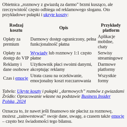
Obietnica „rozmowy z gwiazdą za darmo” brzmi kusząco, ale
rzeczywistość często odbiega od reklamowego sloganu. Oto
przykładowe pułapki i
ukryte koszty
:
Rodzaj
Przykłady
Opis
kosztu
platform
Aplikacje
Opłaty za
Darmowy dostęp ograniczony, pełna
mobilne,
premium
funkcjonalność płatna
chaty
Opłaty za
Wywiady
lub rozmowy 1:1 często
Serwisy
dostęp do VIP
płatne
streamingowe
Reklamy i
Użytkownik płaci swoimi danymi,
Darmowe
dane osobowe
akceptując reklamy
platformy
Utrata czasu na oczekiwanie,
Wszystkie
Czas i
emocje
emocjonalny koszt rozczarowania
formy
Tabela:
Ukryte koszty
i pułapki „darmowych” rozmów z gwiazdami
Źródło: Opracowanie własne na podstawie
Business Insider
Polska, 2024
Oznacza to, że nawet jeśli finansowo nie płacisz za rozmowę,
możesz „zainwestować” swoje dane, uwagę, a czasem także
emocje
– często bez świadomości tego bilansu.