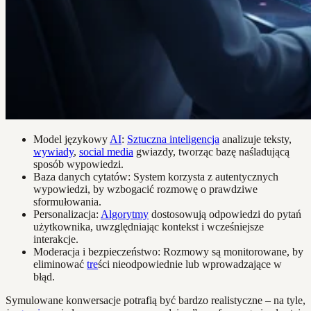
Model językowy
AI
:
Sztuczna inteligencja
analizuje teksty,
wywiady
,
social media
gwiazdy, tworząc bazę naśladującą
sposób wypowiedzi.
Baza danych cytatów: System korzysta z autentycznych
wypowiedzi, by wzbogacić rozmowę o prawdziwe
sformułowania.
Personalizacja:
Algorytmy
dostosowują odpowiedzi do pytań
użytkownika, uwzględniając kontekst i wcześniejsze
interakcje.
Moderacja i bezpieczeństwo: Rozmowy są monitorowane, by
eliminować
tre
ści nieodpowiednie lub wprowadzające w
błąd.
Symulowane konwersacje potrafią być bardzo realistyczne – na tyle,