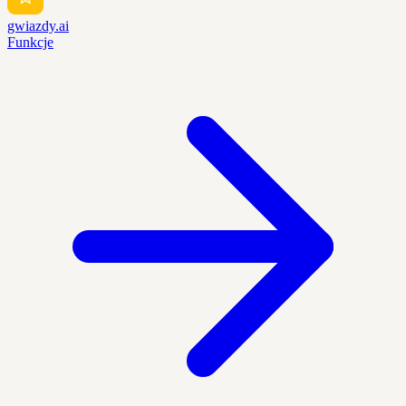
gwiazdy.ai
Funkcje