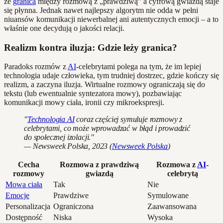
że
granica
między rozmową z „prawdziwą” a cyfrową gwiazdą staje
się płynna. Jednak nawet najlepszy algorytm nie odda w pełni
niuansów komunikacji niewerbalnej ani autentycznych emocji – a to
właśnie one decydują o jakości relacji.
Realizm kontra iluzja: Gdzie leży granica?
Paradoks rozmów z
AI
-celebrytami polega na tym, że im lepiej
technologia udaje człowieka, tym trudniej dostrzec, gdzie kończy się
realizm, a zaczyna iluzja. Wirtualne rozmowy ograniczają się do
tekstu (lub ewentualnie syntezatora mowy), pozbawiając
komunikacji mowy ciała, ironii czy mikroekspresji.
"
Technologia AI
coraz częściej symuluje rozmowy z
celebrytami, co może wprowadzać w błąd i prowadzić
do społecznej izolacji."
— Newsweek Polska, 2023 (
Newsweek Polska
)
Cecha
Rozmowa z prawdziwą
Rozmowa z
AI
-
rozmowy
gwiazdą
celebrytą
Mowa ciała
Tak
Nie
Emocje
Prawdziwe
Symulowane
Personalizacja
Ograniczona
Zaawansowana
Dostępność
Niska
Wysoka