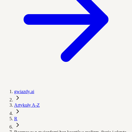
gwiazdy.ai
Artykuły A-Z
R