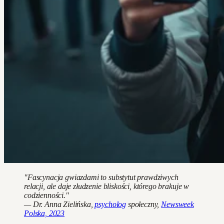
"Fascynacja gwiazdami to substytut prawdziwych
relacji, ale daje złudzenie bliskości, którego brakuje w
codzienności."
— Dr. Anna Zielińska,
psycholog
społeczny,
Newsweek
Polska, 2023