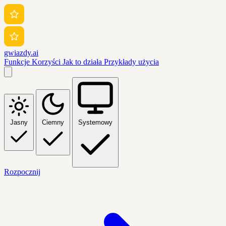
gwiazdy.ai
Funkcje
Korzyści
Jak to działa
Przykłady użycia
Jasny
Ciemny
Systemowy
Rozpocznij