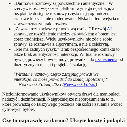
„Darmowe rozmowy są powszechne i autentyczne.” W
rzeczywistości większość platform wymaga rejestracji, a
bezpłatnie dostępne rozmowy często mają ograniczenia
czasowe lub są silnie moderowane. Niska bariera wejścia nie
zawsze oznacza brak kosztów.
„Zawsze rozmawiasz z prawdziwą osobą.” Rozwój
AI
sprawił, że rozróżnienie między człowiekiem a botem jest
coraz trudniejsze. Wielu użytkowników nie zdaje sobie
sprawy, że rozmawia z algorytmem, a nie z celebrytą.
„Nie ma żadnych ryzyk.” Brak bezpośredniego kontaktu to
także brak autentyczności interakcji. Wirtualne rozmowy
bywają powierzchowne, mogą prowadzić do
uzależnienia
od
iluzorycznych relacji i pogłębiać izolację.
"Wirtualne rozmowy często zastępują prawdziwe
interakcje, co może prowadzić do izolacji społecznej."
— Newsweek Polska, 2023 (
Newsweek Polska
)
Niedoinformowanie użytkowników otwiera drzwi dla manipulacji,
nadużyć i dezinformacji. Najgroźniejsze nieporozumienia to te,
które prowadzą do fałszywego poczucia bliskości i zaufania wobec
cyfrowych bytów.
Czy to naprawdę za darmo? Ukryte koszty i pułapki