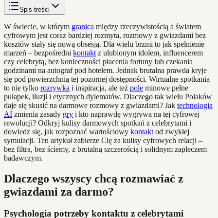
Spis treści
W świecie, w którym
granica
między rzeczywistością a światem
cyfrowym jest coraz bardziej rozmyta, rozmowy z gwiazdami bez
kosztów stały się nową obsesją. Dla wielu brzmi to jak spełnienie
marzeń – bezpośredni
kontakt
z ulubionym idolem, influencerem
czy celebrytą, bez konieczności płacenia fortuny lub czekania
godzinami na autograf pod hotelem. Jednak brutalna prawda kryje
się pod powierzchnią tej pozornej dostępności. Wirtualne spotkania
to nie tylko
rozrywka
i inspiracja, ale też
pole
minowe pełne
pułapek, iluzji i etycznych dylematów. Dlaczego tak wielu Polaków
daje się skusić na darmowe rozmowy z gwiazdami? Jak
technologia
AI
zmienia zasady
gry
i kto naprawdę wygrywa na tej cyfrowej
rewolucji? Odkryj kulisy darmowych spotkań z celebrytami i
dowiedz się, jak rozpoznać wartościowy
kontakt
od zwykłej
symulacji. Ten artykuł zabierze Cię za kulisy cyfrowych relacji –
bez filtra, bez ściemy, z brutalną szczerością i solidnym zapleczem
badawczym.
Dlaczego wszyscy chcą rozmawiać z
gwiazdami za darmo?
Psychologia potrzeby kontaktu z celebrytami